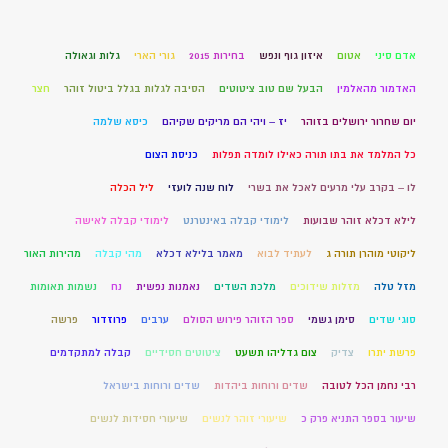
אדם סיני
אטום
איזון גוף ונפש
בחירות 2015
גורי הארי
גלות וגאולה
האדמור מהאלמין
הבעל שם טוב ציטוטים
הסיבה לגלות בגלל ביטול זוהר
חצר
יום שחרור ירושלים בזוהר
יז – ויהי הם מריקים שקיהם
כיסא שלמה
כל המלמד את בתו תורה כאילו לומדה תפלות
כניסת הצום
לו – בקרב עלי מרעים לאכל את בשרי
לוח שנה לועזי
ליל הכלה
לילא דכלא זוהר שבועות
לימודי קבלה באינטרנט
לימודי קבלה לאישה
ליקוטי מוהרן תורה ג
לעתיד לבוא
מאמר בלילא דכלא
מהי קבלה
מהירות האור
מזל טלה
מזלות שידוכים
מלכת השדים
נאמנות נפשית
נח
נשמות תאומות
סוגי שדים
סימן גשמי
ספר הזוהר פירוש הסולם
ערבים
פרוזדור
פרשה
פרשת יתרו
צדיק
צום גדליהו תשעט
ציטוטים חסידיים
קבלה למתקדמים
רבי נחמן הכל לטובה
שדים ורוחות ביהדות
שדים ורוחות בישראל
שיעור בספר התניא פרק כ
שיעורי זוהר לנשים
שיעורי חסידות לנשים