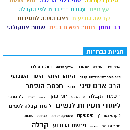
סיכון בקורונה
סמים לפי ההלכה
ספר שמות
עץ חיים
עשרת הדיברות לפי הקבלה
קדושה שביעית
ראש השנה לחסידות
רבי נחמן
רוחות רפאים בבית
שמות אונקולוס
תגיות נבחרות
בעל הסולם
אמונה
אדם סיני
אהבה
אפיקי חכמה
הזוהר היומי
היסוד השבועי
האם מותר לנשים ללמוד קבלה
הרב אדם סיני
חכמת הנסתר
זוגיות
חכמת הקבלה
יוני כהן
יעקב
ל"ג בעומר
טו בשבט
יצחק
לימודי חסידות לנשים
לימוד קבלה לנשים
מיסטיקה
ליקוטי מוהר"ן
סוכות
מיסטיקה יהודית
מלחמה
קבלה
פרשת השבוע
ספר הזוהר
פורים