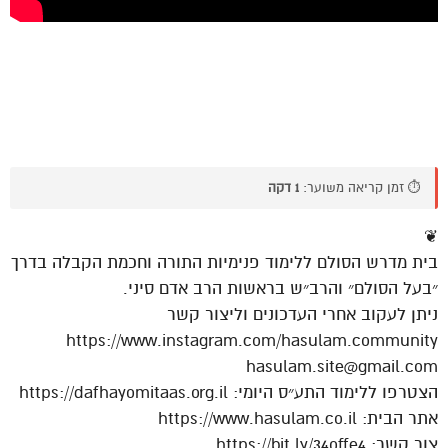
⏱️ זמן קריאה משוער:
1 דקה
❦
בית מדרש הסולם ללימוד פנימיות התורה וחכמת הקבלה בדרך
״בעל הסולם״ והרב״ש בראשות הרב אדם סיני.
ניתן לעקוב אחרי העדכונים וליצור קשר
https://www.instagram.com/hasulam.community
hasulam.site@gmail.com
הצטרפו ללימוד התע״ס היומי: https://dafhayomitaas.org.il
אתר הבית: https://www.hasulam.co.il
צור קשר: https://bit.ly/34offe4