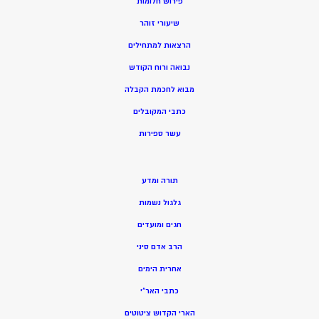
פירוש חלומות
שיעורי זוהר
הרצאות למתחילים
נבואה ורוח הקודש
מ
בוא לחכמת הקבלה
כתבי המקובלים
ע
שר ספירות
תורה ומדע
גלגול נשמות
חגים ומועדים
הרב אדם סיני
אחרית הימים
כתבי האר”י
הארי הקדוש ציטוטים