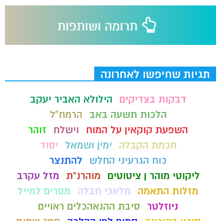
תגיות שחיפשו לאחרונה
דבקות בצדיקים
הילולא האביר יעקב
הלכות תשעה באב
הרמח"ל
השפעת קוקאין על המוח
וישלח
זוהר
חכמת הקבלה
ימין ושמאל
יסוד
כוח הגרעיני החלש
להתנצר
ליקוטי מוהר ן ציטוטים
מוהרנ”ת
מזל עקרב
מזלות התאמה
מלאכי חבלה
מסרים למייל
ניוזלטר
סיבת ההנאהכלים ראויים