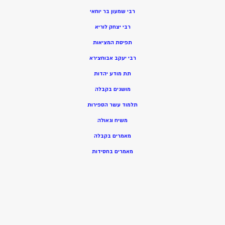
רבי שמעון בר יוחאי
רבי יצחק לוריא
תפיסת המציאות
רבי יעקב אבוחצירא
תת מודע יהדות
מושגים בקבלה
תלמוד עשר הספירות
משיח וגאולה
מאמרים בקבלה
מאמרים בחסידות