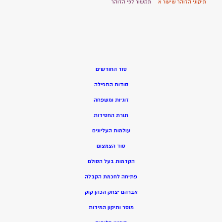
תיקוני הזוהר שיעור א
תקשור לפי הזוהר
סוד החודשים
סודות התפילה
זוגיות ומשפחה
תורת החסידות
עולמות העליונים
סוד הצמצום
הקדמות בעל הסולם
פתיחה לחכמת הקבלה
אברהם יצחק הכהן קוק
מוסר ותיקון המידות