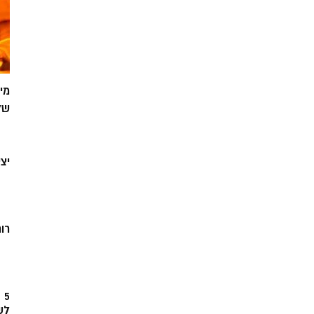
מי
של
יצ
רוח
5
לש