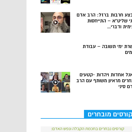
צע חרבות ברזל: הרב אדם
ני שליט”א – התייחסות
מית ודברי...
רת ימי תשובה – עבודת
מים
נל אחדות ויהדות -קטעים
חרים מראיון משותף עם הרב
ם סיני
ורסים מובחרים