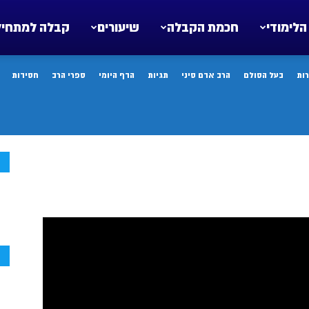
הלימודי
חכמת הקבלה
שיעורים
קבלה למתחיל
ות
בעל הסולם
הרב אדם סיני
תגיות
הדף היומי
ספרי הרב
חסידות
ח
ח