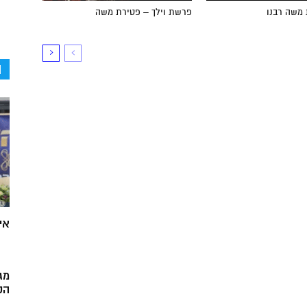
 משה רבנו
פרשת וילך – פטירת משה
ה
אי
מג
הק