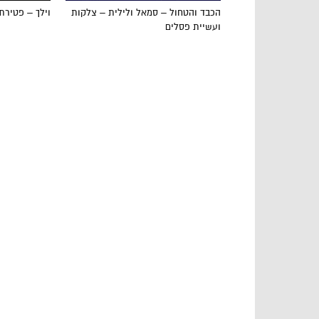
הכבד והטחול – סמאל ולילית – צלקות
וילך – פטירת
ועשיית פסלים