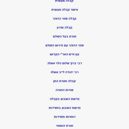
קבלה מעשית
איסור קבלה מעשית
קבלה ספר הזוהר
קבלה ומדע
תורת בעל הסולם
ספר הזוהר עם פירוש הסולם
עץ חיים האר”י הקדוש
רבי ברוך שלום הלוי אשלג
רבי יהודה לייב אשלג
קבלה ותורת החן
סודות התורה
פרשת השבוע בקבלה
פרשת השבוע בחסידות
רוחניות וחסידות
תורת הנסתר