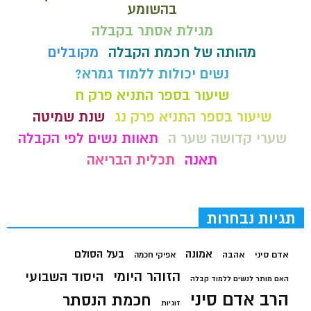
בהשומע
מגילת אסתר בקבלה
מהותה של חכמת הקבלה
מקובלים
נשים יכולות ללמוד גמרא?
שיעור בספר התניא פרק ח
שיעור בספר התניא פרק נג
שנת שמיטה
שערי קדושה שער ה
תאוות נשים לפי הקבלה
תאנה
תכלית הבריאה
תגיות נבחרות
בעל הסולם
אמונה
אדם סיני
אהבה
אפיקי חכמה
הזוהר היומי
היסוד השבועי
האם מותר לנשים ללמוד קבלה
הרב אדם סיני
חכמת הנסתר
זוגיות