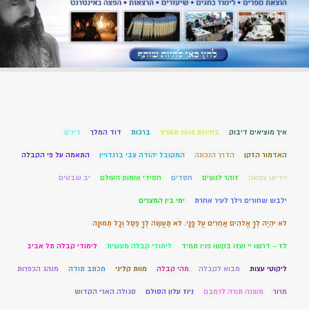
איך מוציאים דיבוק
בחירות 2015 תאריך
ברכות
דוד המלך
דינים
האדמור הזקן
הדרך הנכונה
המקובל יהודה צבי ברנדויין
התאמה על פי הקבלה
וידיאו צמאה
זוהר לנשים
חסדים
חסידי אומות העולם
יב שבטים
ילבש שחורים וילך לעיר אחרת
ימי בין המצרים
לֹא יִהְיֶה לְךָ אֱלֹהִים אֲחֵרִים עַל פָּנָי. לֹא תַעֲשֶׂה לְךָ פֶסֶל וְכָל תְּמוּנָה
לז – דרשו יי ועזו בקשו פניו תמיד
לימודי קבלה מעשית
לימודי קבלה תל אביב
ליקוטי עצות
מבוא לקבלה
מהי קבלה
מוות קליני
מכתב תודה
מנהג הכפרות
מרור
משנה תורה לרמבם
ניוז עלון הסולם
סגולה הארי הקדוש