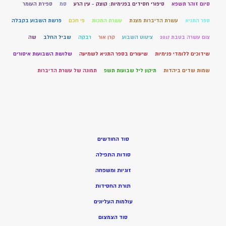
סיום זוהר תשפא
סיפורי חסידים בפנימיות: קוצק - עין הרע
סמ
ספירת העומר
ספר התניא
עשרת הדיברות מצגת
עשרת המכות
פי חכם
פרשת השבוע בקבלה
צום עשרה בטבת 2017
ציטוט השבוע
קרן אור
רבקה
שביל החלב
שה
שידוכים ללומדי פנימיות
שיעורים בספר התניא לשמיעה
שלושת השבועות איסורים
שמות שדים ביהדות
תיקון ליל שבועות תשפ
תמונה של עשרת הדיברות
סוד החודשים
סודות התפילה
זוגיות ומשפחה
תורת החסידות
עולמות העליונים
סוד הצמצום