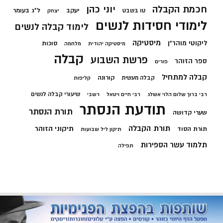
חכמת הקבלה
יוני כהן
יעקב
ל"ג בעומר
טו בשבט
יצחק
לימודי חסידות לנשים
לימוד קבלה לנשים
מיסטיקה
ליקוטי מוהר"ן
סוכות
מיסטיקה יהודית
מלחמה
קבלה
פרשת השבוע
ספר הזוהר
פורים
קבלה למתחיל
קורונה
קבלה מעשית
קליפות
שיעורי קבלה לנשים
רבי ברוך שלום הלוי אשלג
רבי חיים ויטאל
רשבי
תודעת הנסתר
תורת הנסתר
שערי קדושה
תורת הקבלה
תיקוני הזוהר
תורת הסוד
תיקון ליל שבועות
תלמוד עשר הספירות
תפילה