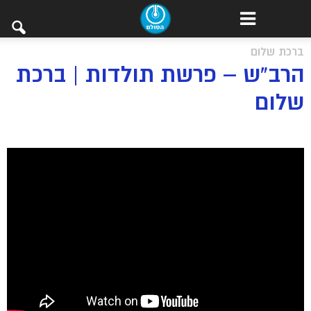
ברכת שלום
הרב”ש – פרשת תולדות | ברכת
שלום