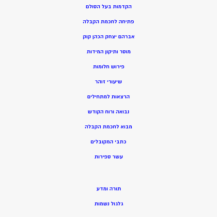
הקדמות בעל הסולם
פתיחה לחכמת הקבלה
אברהם יצחק הכהן קוק
מוסר ותיקון המידות
פירוש חלומות
שיעורי זוהר
הרצאות למתחילים
נבואה ורוח הקודש
מ
בוא לחכמת הקבלה
כתבי המקובלים
ע
שר ספירות
תורה ומדע
גלגול נשמות