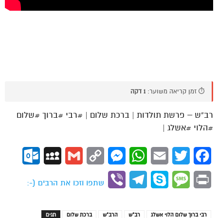
⏱️ זמן קריאה משוער:
1 דקה
רב”ש – פרשת תולדות | ברכת שלום | #רבי #ברוך #שלום
#הלוי #אשלג |
ok.com
MySpace
Gmail
Copy
Messenger
WhatsApp
Email
Twitter
Facebook
Link
Viber
Telegram
Skype
Message
Print
שתפו וזכו את הרבים (-:
רבי ברוך שלום הלוי אשלג
רב"ש
הרב"ש
ברכת שלום
תגים