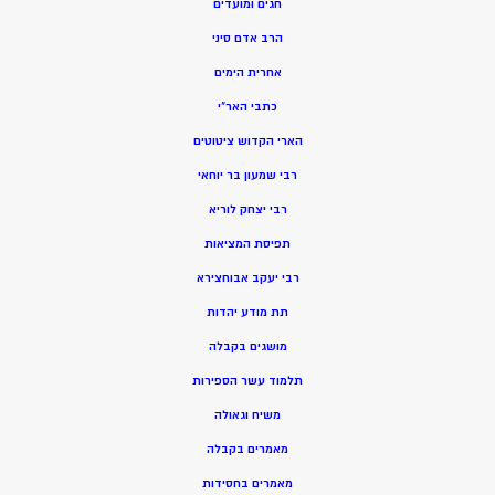
חגים ומועדים
הרב אדם סיני
אחרית הימים
כתבי האר”י
הארי הקדוש ציטוטים
רבי שמעון בר יוחאי
רבי יצחק לוריא
תפיסת המציאות
רבי יעקב אבוחצירא
תת מודע יהדות
מושגים בקבלה
תלמוד עשר הספירות
משיח וגאולה
מאמרים בקבלה
מאמרים בחסידות