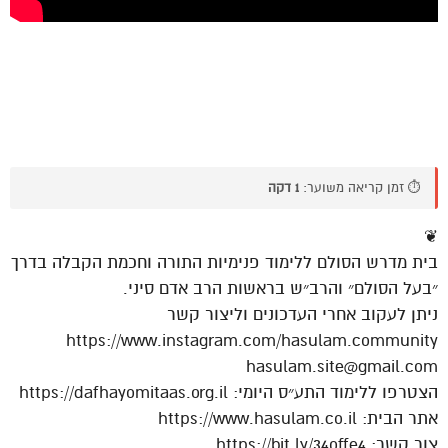
⏱️ זמן קריאה משוער:
1 דקה
❦
בית מדרש הסולם ללימוד פנימיות התורה וחכמת הקבלה בדרך
״בעל הסולם״ והרב״ש בראשות הרב אדם סיני.
ניתן לעקוב אחרי העדכונים וליצור קשר
https://www.instagram.com/hasulam.community
hasulam.site@gmail.com
הצטרפו ללימוד התע״ס היומי: https://dafhayomitaas.org.il
אתר הבית: https://www.hasulam.co.il
צור קשר: https://bit.ly/34offe4