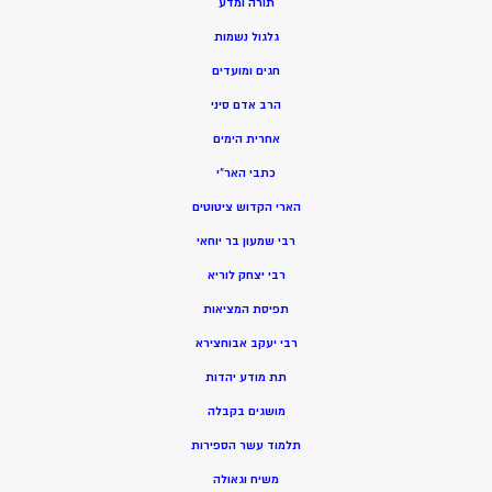
תורה ומדע
גלגול נשמות
חגים ומועדים
הרב אדם סיני
אחרית הימים
כתבי האר”י
הארי הקדוש ציטוטים
רבי שמעון בר יוחאי
רבי יצחק לוריא
תפיסת המציאות
רבי יעקב אבוחצירא
תת מודע יהדות
מושגים בקבלה
תלמוד עשר הספירות
משיח וגאולה