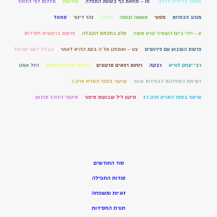
מאמר בליליא דכלה.
מו – מחאת כף בשעת התפלה
מודעות
מזלות לפי הזוהר
מנהג הכפרות
מסעי
מעשה וכוונה
מקרה
נהר דינור
סמאל
ע – ויהי ביום השמיני קרא משה
עלון בחכמת הקבלה
פרשת בראשית חסידות
פרשת השבוע עם פירושים
צט – ואתחנן אל ה בעת ההיא לאמר
קבלה לעם ישראל
רבי יצחק לוריא
רבקה
רוחות רפאים סרטונים
רוחות רפאים תמונות
רחל אמנו
רשימת המפלגות לבחירות 2015
שיעור בספר התניא פרק כ
שיעור בספר התניא פרק כז
תיקון ליל שבועות סיפור
תיקוני הזוהר תרגום
סוד החודשים
סודות התפילה
זוגיות ומשפחה
תורת החסידות