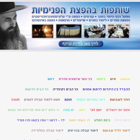
peace
איש
ביקוש
בני נוער שיוצאים מהדת
דעש
ההבדל בין היהדות לדתות אחרות
הר הבית ויקיפדיה
הר הבית חדשות
זוהר לשבועות
זיווג בתודעת הנסתר
חוקת
חטא ללמוד קבלה לנשים
חנוכה
טקס יום ירושלים
יועץ זוגי
יראה
יש מאין
כי כולם ידעו אותי מגדולם ועד קטנם
כיפת ברזל
כיפת הסלע
לג בעומר תשפ
לז – דרשו יי ועזו בקשו פניו תמיד
לימוד לליל שבועות
לימוד קבלה בניו יורק
לימוד קבלה בפלורידה