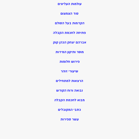
עולמות העליונים
סוד הצמצום
הקדמות בעל הסולם
פתיחה לחכמת הקבלה
אברהם יצחק הכהן קוק
מוסר ותיקון המידות
פירוש חלומות
שיעורי זוהר
הרצאות למתחילים
נבואה ורוח הקודש
מ
בוא לחכמת הקבלה
כתבי המקובלים
ע
שר ספירות