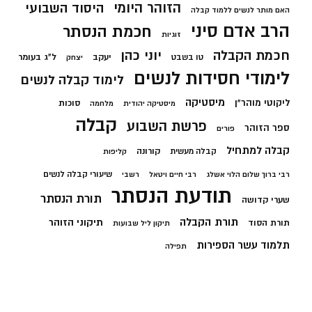
הזוהר היומי
היסוד השבועי
האם מותר לנשים ללמוד קבלה
הרב אדם סיני
חכמת הנסתר
זוגיות
חכמת הקבלה
יוני כהן
יעקב
ל"ג בעומר
טו בשבט
יצחק
לימודי חסידות לנשים
לימוד קבלה לנשים
מיסטיקה
ליקוטי מוהר"ן
סוכות
מיסטיקה יהודית
מלחמה
קבלה
פרשת השבוע
ספר הזוהר
פורים
קבלה למתחיל
קורונה
קבלה מעשית
קליפות
שיעורי קבלה לנשים
רבי ברוך שלום הלוי אשלג
רבי חיים ויטאל
רשבי
תודעת הנסתר
תורת הנסתר
שערי קדושה
תורת הקבלה
תיקוני הזוהר
תורת הסוד
תיקון ליל שבועות
תלמוד עשר הספירות
תפילה