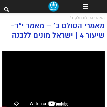
מאמרי הסולם חלק ב'
מאמרי הסולם ב’ – מאמר י”ד-
שיעור 4 | ישראל מונים ללבנה