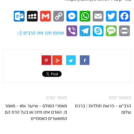
ok.com
MySpace
Gmail
Copy
Messenger
WhatsApp
Email
Twitter
Facebook
Link
Viber
Telegram
Skype
Message
Print
שתפו וזכו את הרבים (-:
המאמר הבא
מאמר קודם
הרב"ש - פרשת תולדות | ברכת
מאמרי הסולם - שיעור 054 - מאמר
שלום
מ: האדם אינו חיה! או בעל הדת הם
המאושרים האמתיים