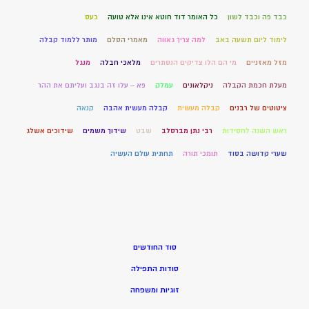
כבד פה וכבד לשון
כל האומר דוד חוטא אינו אלא טועה
כעס
לימוד ליום תשעה באב
למה צריך גאווה
מאמרי הסלם
מותר ללמוד קבלה
מזל מאזניים
מי הם הלו צדיקים הנסתרים
מלאכי חבלה
מנגל
מעלת חכמת הקבלה
ניקלאונים
עמלק
פא – עלו זה בנגב ועליתם את ההר
ציטוטים של רבנים
קבלה מעשית
קבלה מעשית אהבה
קנאה
ראש השנה לחסידות
רבי נתן מברסלב
שבט
שידוך משמים
שידוכים אשלג
שערי קדושה בסוד
תומכי תורה
תחתית עולם העשיה
סוד החודשים
סודות התפילה
זוגיות ומשפחה