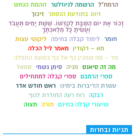
הרמח"ל
הרשמה לניוזלטר
זוהמת הנחש
זיווג בתודעת הנסתר
זיכוך
זָכוֹר אֶת יוֹם הַשַּׁבָּת לְקַדְּשׁוֹ. שֵׁשֶׁת יָמִים תַּעֲבֹד
וְעָשִׂיתָ כָּל מְלַאכְתֶּךָ
חומר
לימוד קבלה בחיפה
ליקוטי עצות
מא – רקודין
מאמר ליל הכלה
מד – מה שמכין כף אל כף בשעת התפלה
מה זה סיאנס
מניה
סימן גשמי
סמאל
ספרי הרמבם
ספרי קבלה למתחילים
עשרת הדיברות בימינו
ראש חודש אדר
רבקה
רוח רעה החודרת לגוף
שיעורי קבלה בחינם
תורה
תצוה
תגיות נבחרות