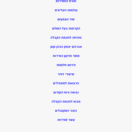
תורת החסידות
עולמות העליונים
סוד הצמצום
הקדמות בעל הסולם
פתיחה לחכמת הקבלה
אברהם יצחק הכהן קוק
מוסר ותיקון המידות
פירוש חלומות
שיעורי זוהר
הרצאות למתחילים
נבואה ורוח הקודש
מ
בוא לחכמת הקבלה
כתבי המקובלים
ע
שר ספירות