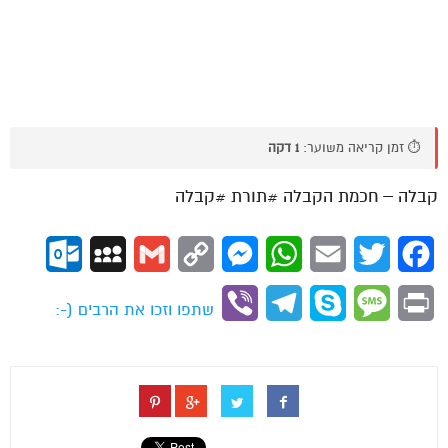
⏱️ זמן קריאה משוער:
1 דקה
קבלה – חכמת הקבלה #תורת #קבלה
ok.com
MySpace
Gmail
Copy
Messenger
WhatsApp
Email
Twitter
Facebook
Link
Viber
Telegram
Skype
Message
Print
שתפו וזכו את הרבים (-: