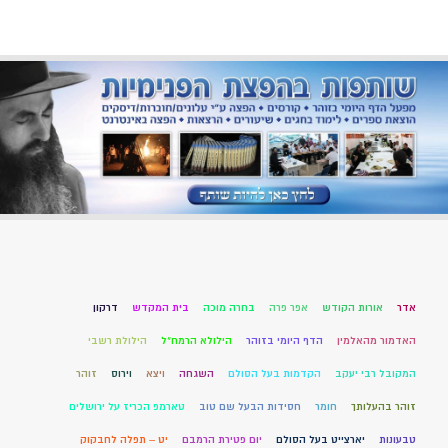
אדר
אורות הקודש
אפר פרה
בחרה מוכה
בית המקדש
דרקון
האדמור מהאלמין
הדף היומי בזוהר
הילולא הרמח"ל
הילולת רשבי
המקובל רבי יעקב
הקדמות בעל הסולם
השגחה
ויצא
וירוס
זוהר
זוהר בהעלותך
חומר
חסידות הבעל שם טוב
טארמפ הכריז על ירושלים
טבעונות
יארצייט בעל הסולם
יום פטירת הרמבם
יט – תפלה לחבקוק