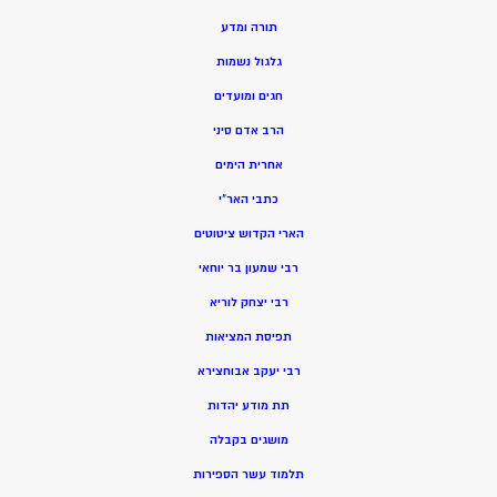
תורה ומדע
גלגול נשמות
חגים ומועדים
הרב אדם סיני
אחרית הימים
כתבי האר”י
הארי הקדוש ציטוטים
רבי שמעון בר יוחאי
רבי יצחק לוריא
תפיסת המציאות
רבי יעקב אבוחצירא
תת מודע יהדות
מושגים בקבלה
תלמוד עשר הספירות