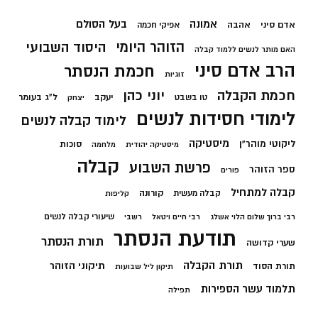
בעל הסולם
אמונה
אדם סיני
אהבה
אפיקי חכמה
הזוהר היומי
היסוד השבועי
האם מותר לנשים ללמוד קבלה
הרב אדם סיני
חכמת הנסתר
זוגיות
חכמת הקבלה
יוני כהן
יעקב
ל"ג בעומר
טו בשבט
יצחק
לימודי חסידות לנשים
לימוד קבלה לנשים
מיסטיקה
ליקוטי מוהר"ן
סוכות
מיסטיקה יהודית
מלחמה
קבלה
פרשת השבוע
ספר הזוהר
פורים
קבלה למתחיל
קורונה
קבלה מעשית
קליפות
שיעורי קבלה לנשים
רבי ברוך שלום הלוי אשלג
רבי חיים ויטאל
רשבי
תודעת הנסתר
תורת הנסתר
שערי קדושה
תורת הקבלה
תיקוני הזוהר
תורת הסוד
תיקון ליל שבועות
תלמוד עשר הספירות
תפילה