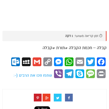
⏱️ זמן קריאה משוער:
1 דקה
קבלה – חכמת הקבלה #תורת #קבלה
ok.com
MySpace
Gmail
Copy
Messenger
WhatsApp
Email
Twitter
Facebook
Link
Viber
Telegram
Skype
Message
Print
שתפו וזכו את הרבים (-: