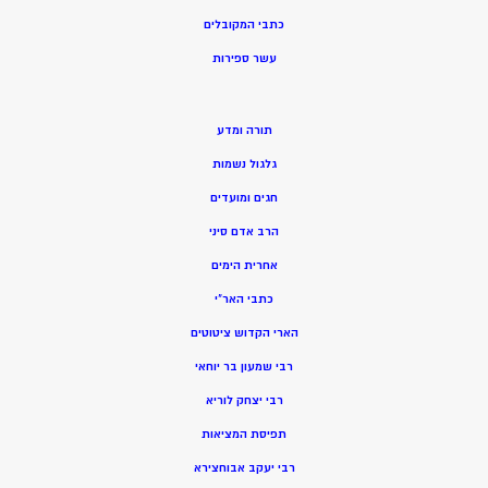
כתבי המקובלים
ע
שר ספירות
תורה ומדע
גלגול נשמות
חגים ומועדים
הרב אדם סיני
אחרית הימים
כתבי האר”י
הארי הקדוש ציטוטים
רבי שמעון בר יוחאי
רבי יצחק לוריא
תפיסת המציאות
רבי יעקב אבוחצירא