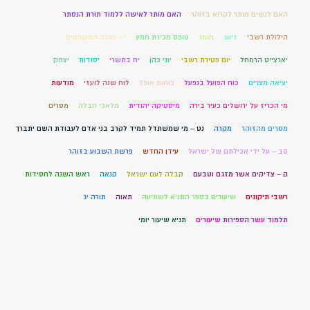
האם לנשים מותר לקרוא בזוהר
האם מותר לאישה ללמוד תורת הנסתר
הילולת רשבי
זיווג
חומר
טופס מכירת חמץ
י – ואלה המשפטים
יארצייט הרמחל
יום פטירת רשבי
יוני כהן
יח בתשרי
יסודות
יצחק
יציאה מצרים
כוח הפועל בנפעל
כוחות אופל
לוח שנה לועזי
מודעות
מי הכריז על ירושלים כעיר בירה
מיסטיקה יהודית
מלאכי חבלה
מסרים
מסרים מהזוהר
מקרה
נט – מי שמשתדל תמיד לקרב בני אדם לעבודת השם יתברך
סב – על ידי אכילתם של ישראל
עידן החדש
פרשת השבוע בזוהר
ק – צדיקים אשר מזגם וטבעם
קבלה לעם ישראל
קנאה
ראש השנה לחסידות
רשבי תיקונים
שיעורים בספר התניא לשמיעה
תאוה
תורה יג
תלמוד עשר הספירות שיעורים
תניא שיעור יומי