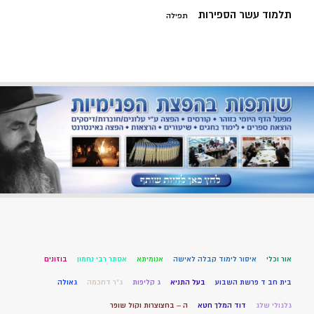
תלמוד עשר הספירות
תפילה
אור וכלי
איסור לימוד קבלה לאישה
אנומיתא
אסתר רבי נחמון
בוזונים
בית חב ד פרשת השבוע
בעל התניא
ג קליפות
ג"ר דחכמה
גאולה
גלגולי שלג
דוד המלך חטא
ה – בחצוצרות וקול שופר