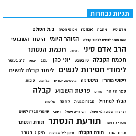
תגיות נבחרות
בעל הסולם
אמונה
אדם סיני
אהבה
אפיקי חכמה
הזוהר היומי
היסוד השבועי
האם מותר לנשים ללמוד קבלה
הרב אדם סיני
חכמת הנסתר
זוגיות
חכמת הקבלה
יוני כהן
יעקב
ל"ג בעומר
טו בשבט
יצחק
לימודי חסידות לנשים
לימוד קבלה לנשים
מיסטיקה
ליקוטי מוהר"ן
סוכות
מיסטיקה יהודית
מלחמה
קבלה
פרשת השבוע
ספר הזוהר
פורים
קבלה למתחיל
קורונה
קבלה מעשית
קליפות
שיעורי קבלה לנשים
רבי ברוך שלום הלוי אשלג
רבי חיים ויטאל
רשבי
תודעת הנסתר
תורת הנסתר
שערי קדושה
תורת הקבלה
תיקוני הזוהר
תורת הסוד
תיקון ליל שבועות