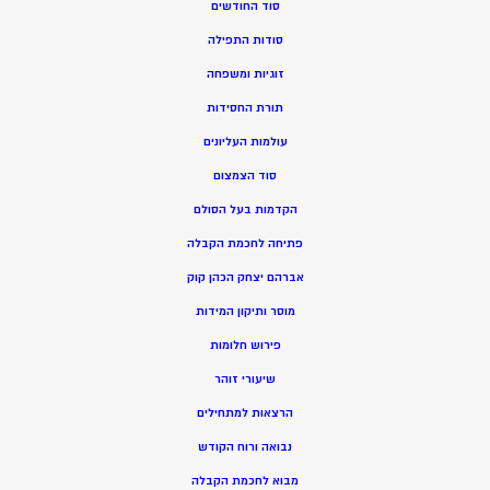
סוד החודשים
סודות התפילה
זוגיות ומשפחה
תורת החסידות
עולמות העליונים
סוד הצמצום
הקדמות בעל הסולם
פתיחה לחכמת הקבלה
אברהם יצחק הכהן קוק
מוסר ותיקון המידות
פירוש חלומות
שיעורי זוהר
הרצאות למתחילים
נבואה ורוח הקודש
מ
בוא לחכמת הקבלה