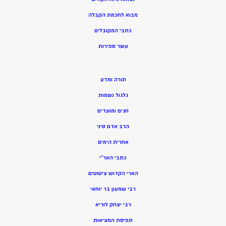
מ
בוא לחכמת הקבלה
כתבי המקובלים
ע
שר ספירות
תורה ומדע
גלגול נשמות
חגים ומועדים
הרב אדם סיני
אחרית הימים
כתבי האר”י
הארי הקדוש ציטוטים
רבי שמעון בר יוחאי
רבי יצחק לוריא
תפיסת המציאות