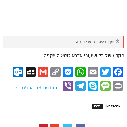
⏱️ זמן קריאה משוער:
1 דקה
מקבץ של כל שיעורי אדרא זוטא השקפה
ok.com
MySpace
Gmail
Copy
Messenger
WhatsApp
Email
Twitter
Facebook
Link
Viber
Telegram
Skype
Message
Print
שתפו וזכו את הרבים (-:
אדרא זוטא
תגים