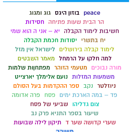
peace
בוזון היגס
גוג ומגוג
הר הבית שעות פתיחה
חסידות
חשיבות לימוד הקבלה
יא – אני ה הוא שמי
יח בתשרי
יסודות חכמת הקבלה
לימוד קבלה בירושלים
לישראל אין מזל
למה חלקו על הרמחל
מאמר השבטים
מורה נבוכים
מטעמי הזוהר
מפתחןות שלמות
משמעות המזלות
נועם אלימלך יארצייט
ניוזלטר
נקב
ספר ההקדמות בעל הסולם
פד – במה הארכת ימים
פסח
פרה אדומה
צום גדליהו
שביעי של פסח
שיעור בספר התניא פרק נב
שערי קדושה שער ד
תיקון לילה שבועות
תשוקה