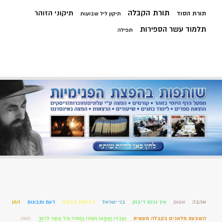
תורת הקבלה
תיקוני הזוהר
תורת הסוד
תיקון ליל שבועות
תלמוד עשר הספירות
תפילה
אהבה
אטום
איך נכנס דיבוק
בני ישראל
דביקות בבורא
דעת ותבונות
המן
השבעת מלאכים בקבלה מעשית
וְעַבְדּוֹ וַאֲמָתוֹ וְשׁוֹרוֹ וַחֲמֹרוֹ וְכֹל אֲשֶׁר לְרֵעֶךָ.
חווה