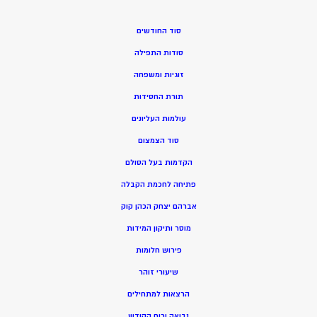
סוד החודשים
סודות התפילה
זוגיות ומשפחה
תורת החסידות
עולמות העליונים
סוד הצמצום
הקדמות בעל הסולם
פתיחה לחכמת הקבלה
אברהם יצחק הכהן קוק
מוסר ותיקון המידות
פירוש חלומות
שיעורי זוהר
הרצאות למתחילים
נבואה ורוח הקודש