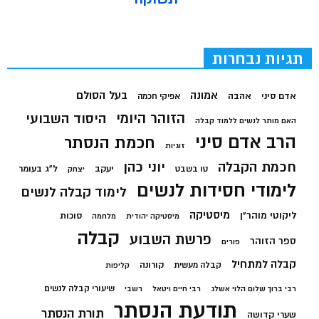
תגיות נבחרות
בעל הסולם
אמונה
אדם סיני
אהבה
אפיקי חכמה
הזוהר היומי
היסוד השבועי
האם מותר לנשים ללמוד קבלה
הרב אדם סיני
חכמת הנסתר
זוגיות
חכמת הקבלה
יוני כהן
יעקב
ל"ג בעומר
טו בשבט
יצחק
לימודי חסידות לנשים
לימוד קבלה לנשים
מיסטיקה
ליקוטי מוהר"ן
סוכות
מיסטיקה יהודית
מלחמה
קבלה
פרשת השבוע
ספר הזוהר
פורים
קבלה למתחיל
קורונה
קבלה מעשית
קליפות
שיעורי קבלה לנשים
רבי ברוך שלום הלוי אשלג
רבי חיים ויטאל
רשבי
תודעת הנסתר
תורת הנסתר
שערי קדושה