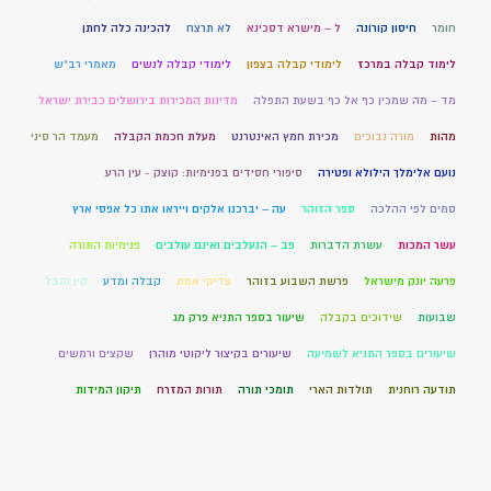
חומר
חיסון קורונה
ל – מישרא דסכינא
לא תרצח
להכינה כלה לחתן
לימוד קבלה במרכז
לימודי קבלה בצפון
לימודי קבלה לנשים
מאמרי רב"ש
מד – מה שמכין כף אל כף בשעת התפלה
מדינות המכירות בירושלים כבירת ישראל
מהות
מורה נבוכים
מכירת חמץ האינטרנט
מעלת חכמת הקבלה
מעמד הר סיני
נועם אלימלך הילולא ופטירה
סיפורי חסידים בפנימיות: קוצק - עין הרע
סמים לפי ההלכה
ספר הזוהר
עה – יברכנו אלקים וייראו אתו כל אפסי ארץ
עשר המכות
עשרת הדברות
פב – הנעלבים ואינם עולבים
פנימיות התורה
פרעה יונק מישראל
פרשת השבוע בזוהר
צדיקי אמת
קבלה ומדע
קין והבל
שבועות
שידוכים בקבלה
שיעור בספר התניא פרק מג
שיעורים בספר התניא לשמיעה
שיעורים בקיצור ליקוטי מוהרן
שקצים ורמשים
תודעה רוחנית
תולדות הארי
תומכי תורה
תורות המזרח
תיקון המידות