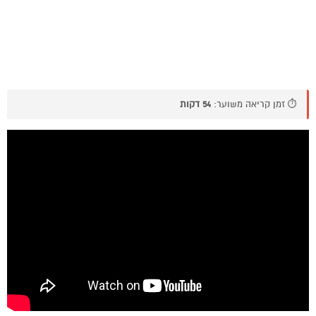
⏱️ זמן קריאה משוער:
54 דקות