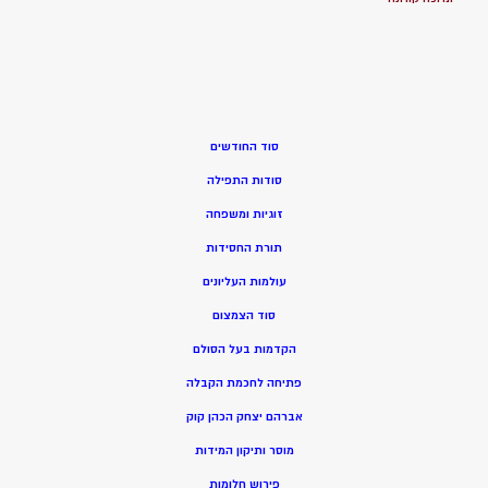
סוד החודשים
סודות התפילה
זוגיות ומשפחה
תורת החסידות
עולמות העליונים
סוד הצמצום
הקדמות בעל הסולם
פתיחה לחכמת הקבלה
אברהם יצחק הכהן קוק
מוסר ותיקון המידות
פירוש חלומות