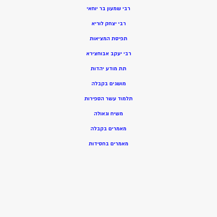
רבי שמעון בר יוחאי
רבי יצחק לוריא
תפיסת המציאות
רבי יעקב אבוחצירא
תת מודע יהדות
מושגים בקבלה
תלמוד עשר הספירות
משיח וגאולה
מאמרים בקבלה
מאמרים בחסידות