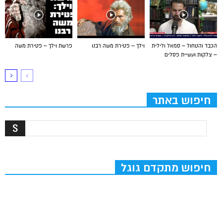
הכבד והטחול – סמאל ולילית
וילך – פטירת משה רבנו
פרשת וילך – פטירת משה
– צלקות ועשיית פסלים
חיפוש באתר
חיפוש מתקדם גוגל