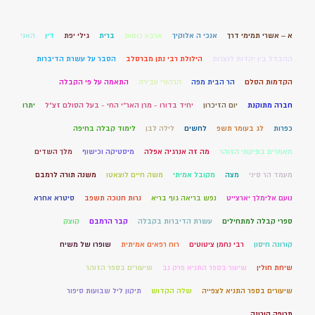
א – אשרי תמימי דרך
אנכי ה אלוקיך
ארבע כוסות
ברית
גילי יפת
דין
האני
ההבדל בין יהדות לנצרות
הילולת רבי נתן מברסלב
הסבר על עשרת הדיברות
הקדמות הסלם
הר הבית מפה
הרהורי עבירה
התאמה על פי הקבלה
חברה מתוקנת
יום הזיכרון
יחיד בדורו - מרן האר"י החי - בעל הסולם זצ"ל
יתרו
כפרות
לג בעומר תשפ
לחשים
לילה לבן
לימוד קבלה בחיפה
מאמרים בתיקוני הזוהר
מה זה אנרגיה אפלה
מיסטיקה וכישוף
מלך השדים
מעמד הר סיני
מצה
מקובל אמיתי
משה חיים לוצאטו
משנה תורה לרמבם
נועם אלימלך יארצייט
נפש בריאה גוף בריא
נרות חנוכה תשפב
סיטרא אחרא
ספרי קבלה למתחילים
עשרת הדיברות בקבלה
קבר הרמבם
קוצק
קורונה חיסון
רבי נחמן ציטוטים
רוח רפאים אמיתית
שופרו של משיח
שיחת חולין
שיעור בספר התניא פרק נב
שיעורים בספר הזוהר
שיעורים בספר התניא לצפייה
שלה הקדוש
תיקון ליל שבועות סיפור
תרופה קורונה