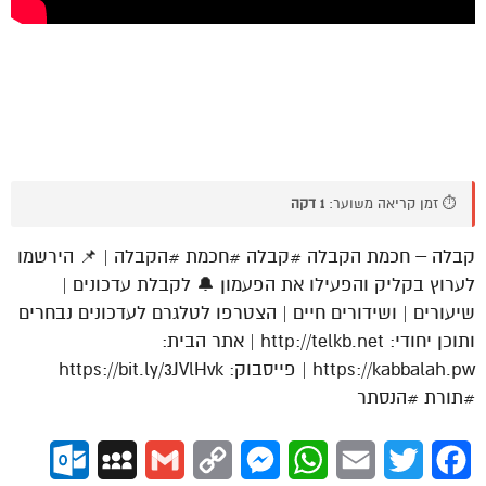
⏱️ זמן קריאה משוער:
1 דקה
קבלה – חכמת הקבלה #קבלה #חכמת #הקבלה | 📌 הירשמו
לערוץ בקליק והפעילו את הפעמון 🔔 לקבלת עדכונים |
שיעורים | ושידורים חיים | הצטרפו לטלגרם לעדכונים נבחרים
ותוכן יחודי: http://telkb.net | אתר הבית:
https://kabbalah.pw | פייסבוק: https://bit.ly/3JVlHvk
#תורת #הנסתר
ok.com
MySpace
Gmail
Copy
Messenger
WhatsApp
Email
Twitter
Facebook