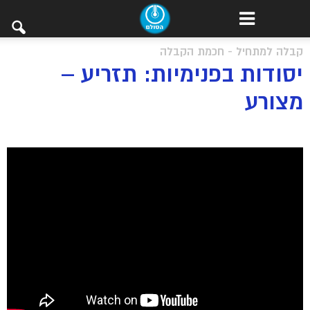
קבלה למתחיל - חכמת הקבלה
יסודות בפנימיות: תזריע –
מצורע