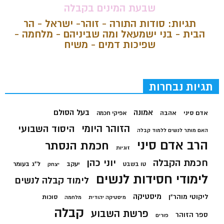
שבעת המינים בקבלה
תגיות: סודות התורה - זוהר- ישראל - הר
הבית - בני ישמעאל ומה שביניהם - מלחמה -
שפיכות דמים - משיח
תגיות נבחרות
בעל הסולם
אמונה
אדם סיני
אהבה
אפיקי חכמה
הזוהר היומי
היסוד השבועי
האם מותר לנשים ללמוד קבלה
הרב אדם סיני
חכמת הנסתר
זוגיות
חכמת הקבלה
יוני כהן
יעקב
ל"ג בעומר
טו בשבט
יצחק
לימודי חסידות לנשים
לימוד קבלה לנשים
מיסטיקה
ליקוטי מוהר"ן
סוכות
מיסטיקה יהודית
מלחמה
קבלה
פרשת השבוע
ספר הזוהר
פורים