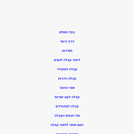
בעל הסולם
הדף היומי
חסידות
ל
ימוד קבלה לנשים
ק
בלה למתחיל
ק
בלה ויהדות
ספר הזוהר
קבלה לעם ישראל
קבלה למתחילים
מהי חכמת הקבלה
האם מותר ללמוד קבלה