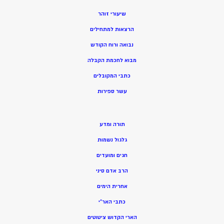
שיעורי זוהר
הרצאות למתחילים
נבואה ורוח הקודש
מ
בוא לחכמת הקבלה
כתבי המקובלים
ע
שר ספירות
תורה ומדע
גלגול נשמות
חגים ומועדים
הרב אדם סיני
אחרית הימים
כתבי האר”י
הארי הקדוש ציטוטים