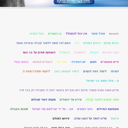
korach
אוהל מועד
אין יכול להתפלל
בן המצרים
בעל התניא
ברכת שלום - דרגות הסולם
דרך
האם לגוי מותר ללמוד קבלה ובאיזה אופן?
הארי הקדוש
הובלה
היסטוריה
הרמח"ל
השפעת סמים על בני נוער
חיים מאושרים
חמצן
יום הפטירה
יעוץ זוגי
ירושלים תמונות
כוחות אופל
לוציפר
לימוד זוהר לנשים
לימוד לתשעה באב
ליקוטי מוהר"ן תורה ה
מ – אלה מסעי בני ישראל
מדוע משה נקרא משה? מיהם דתן ואבירם בנפש? למה ה' מתגלה רק בהר סיני
מותר לנשים ללמוד קבלה
מידע על ירושלים
מקווה הארי סגולות
משמעות המזלות
נזקי הסמים
סב – על ידי אכילתם של ישראל
סוכות בקבלה
סיאנס
עלינו לוותר על האגו שלנו.
פירוש הסולם
צג – כל העושה משא ומתן באמונה
צער בעלי חיים
קבלה לעם ישראל