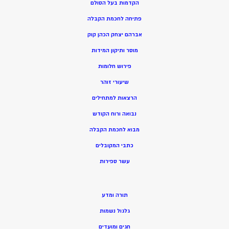
הקדמות בעל הסולם
פתיחה לחכמת הקבלה
אברהם יצחק הכהן קוק
מוסר ותיקון המידות
פירוש חלומות
שיעורי זוהר
הרצאות למתחילים
נבואה ורוח הקודש
מ
בוא לחכמת הקבלה
כתבי המקובלים
ע
שר ספירות
תורה ומדע
גלגול נשמות
חגים ומועדים