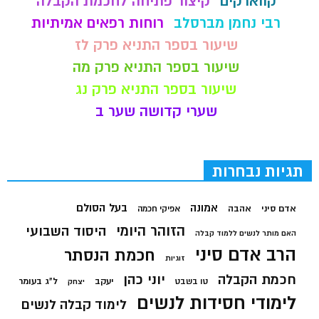
קווארקים
קיצור פתיחה לחכמת הקבלה
רבי נחמן מברסלב
רוחות רפאים אמיתיות
שיעור בספר התניא פרק לז
שיעור בספר התניא פרק מה
שיעור בספר התניא פרק נג
שערי קדושה שער ב
תגיות נבחרות
בעל הסולם
אמונה
אדם סיני
אהבה
אפיקי חכמה
הזוהר היומי
היסוד השבועי
האם מותר לנשים ללמוד קבלה
הרב אדם סיני
חכמת הנסתר
זוגיות
חכמת הקבלה
יוני כהן
יעקב
ל"ג בעומר
טו בשבט
יצחק
לימודי חסידות לנשים
לימוד קבלה לנשים