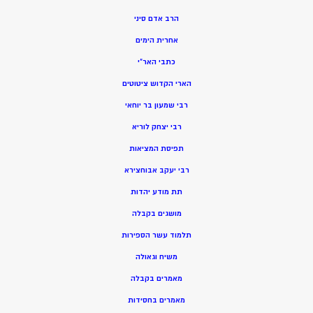
הרב אדם סיני
אחרית הימים
כתבי האר”י
הארי הקדוש ציטוטים
רבי שמעון בר יוחאי
רבי יצחק לוריא
תפיסת המציאות
רבי יעקב אבוחצירא
תת מודע יהדות
מושגים בקבלה
תלמוד עשר הספירות
משיח וגאולה
מאמרים בקבלה
מאמרים בחסידות