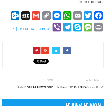
וחסידות בחינם!
ok.com
MySpace
Gmail
Copy
Messenger
WhatsApp
Email
Twitter
Facebook
Link
Viber
Telegram
Skype
Message
Print
שתפו וזכו את הרבים (-:
המאמר הבא
מאמר קודם
יסודות בפנימיות: תזריע - מצורע
יחסי אישות ברוחני #קבלה
מאמרים קשורים