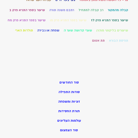
קבלה מהמקור
רב קבלה למתחיל
רמבם משנה תורה
שיעור בספר התניא פרק ב
שיעור בספר התניא פרק לז
שיעור בספר התניא פרק מו
שיעור בספר התניא פרק מח
שיעורים בליקוטי מוהרן
שערי קדושה שער ה
שפחה או גבירה
תולדות הארי
תפיסת הבורא
תת אטום
סוד החודשים
סודות התפילה
זוגיות ומשפחה
תורת החסידות
עולמות העליונים
סוד הצמצום