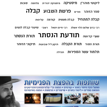
מיסטיקה
ליקוטי מוהר"ן
סוכות
מיסטיקה יהודית
מלחמה
קבלה
פרשת השבוע
ספר הזוהר
פורים
קבלה למתחיל
קורונה
קבלה מעשית
קליפות
שיעורי קבלה לנשים
רבי ברוך שלום הלוי אשלג
רבי חיים ויטאל
רשבי
תודעת הנסתר
תורת הנסתר
שערי קדושה
תורת הקבלה
תיקוני הזוהר
תורת הסוד
תיקון ליל שבועות
תלמוד עשר הספירות
תפילה