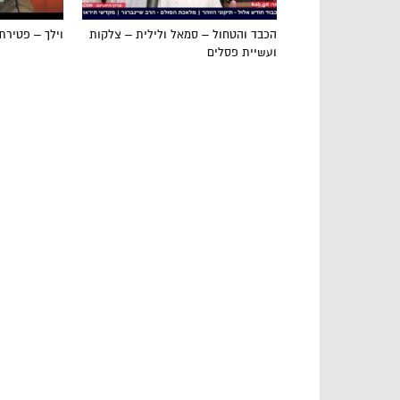
הכבד והטחול – סמאל ולילית – צלקות
וילך – פטירת
ועשיית פסלים