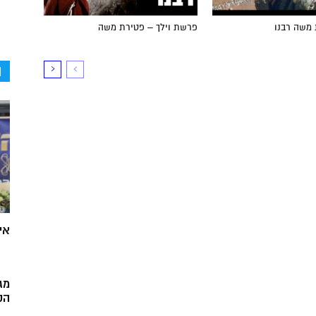
 משה רבנו
פרשת וילך – פטירת משה
ה
אי
מג
הק