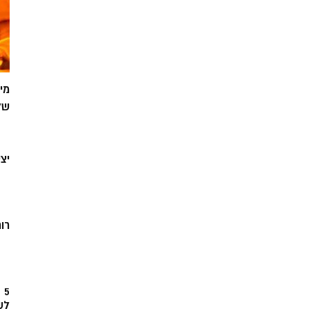
מי
של
יצ
רוח
5
לש