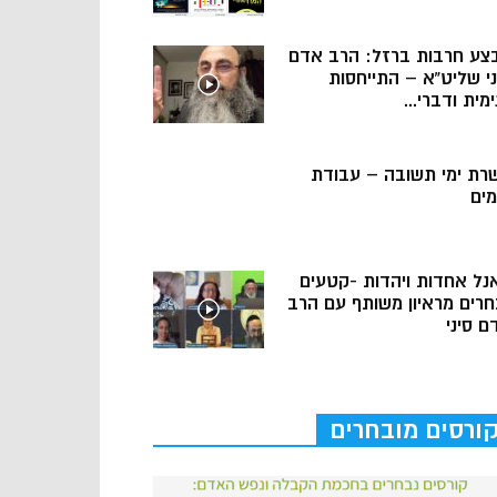
צע חרבות ברזל: הרב אדם
ני שליט”א – התייחסות
מית ודברי...
רת ימי תשובה – עבודת
מים
נל אחדות ויהדות -קטעים
חרים מראיון משותף עם הרב
ם סיני
ורסים מובחרים