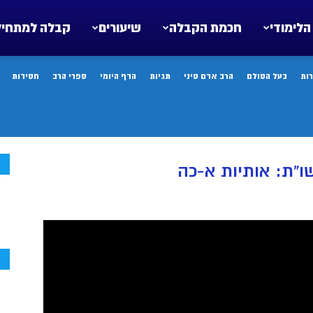
הלימודי
חכמת הקבלה
שיעורים
קבלה למתחיל
ות
בעל הסולם
הרב אדם סיני
תגיות
הדף היומי
ספרי הרב
חסידות
ח
ו”ת: אותיות א-כה
ח