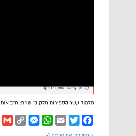
⏱️ זמן קריאה משוער:
1 דקה
תלמוד עשר הספירות חלק ב’ שו”ת: ח”ב אותי
l
Copy
Messenger
WhatsApp
Email
Twitter
Facebook
Link
שתפו וזכו את הרבים (-: