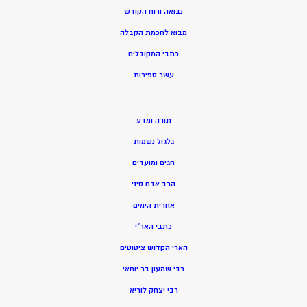
נבואה ורוח הקודש
מ
בוא לחכמת הקבלה
כתבי המקובלים
ע
שר ספירות
תורה ומדע
גלגול נשמות
חגים ומועדים
הרב אדם סיני
אחרית הימים
כתבי האר”י
הארי הקדוש ציטוטים
רבי שמעון בר יוחאי
רבי יצחק לוריא