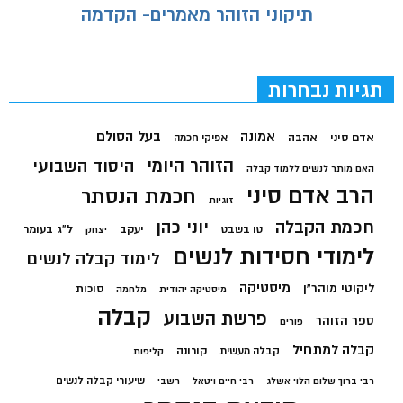
תיקוני הזוהר מאמרים- הקדמה
תגיות נבחרות
בעל הסולם
אמונה
אדם סיני
אהבה
אפיקי חכמה
הזוהר היומי
היסוד השבועי
האם מותר לנשים ללמוד קבלה
הרב אדם סיני
חכמת הנסתר
זוגיות
חכמת הקבלה
יוני כהן
יעקב
ל"ג בעומר
טו בשבט
יצחק
לימודי חסידות לנשים
לימוד קבלה לנשים
מיסטיקה
ליקוטי מוהר"ן
סוכות
מיסטיקה יהודית
מלחמה
קבלה
פרשת השבוע
ספר הזוהר
פורים
קבלה למתחיל
קורונה
קבלה מעשית
קליפות
שיעורי קבלה לנשים
רבי ברוך שלום הלוי אשלג
רבי חיים ויטאל
רשבי