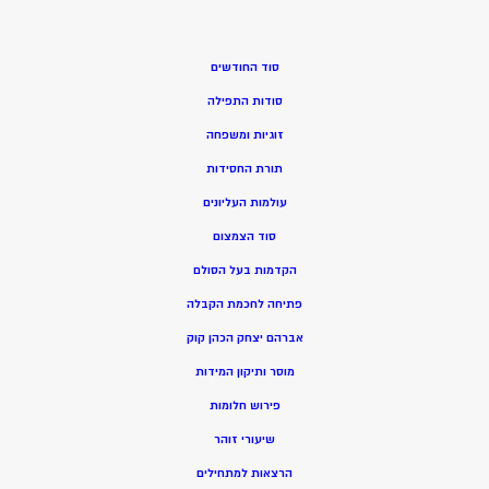
סוד החודשים
סודות התפילה
זוגיות ומשפחה
תורת החסידות
עולמות העליונים
סוד הצמצום
הקדמות בעל הסולם
פתיחה לחכמת הקבלה
אברהם יצחק הכהן קוק
מוסר ותיקון המידות
פירוש חלומות
שיעורי זוהר
הרצאות למתחילים