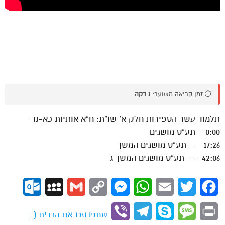
⏱️ זמן קריאה משוער:
1 דקה
תלמוד עשר הספירות חלק א’ שו”ת: ח”א אותיות כא-נד
0:00 – תע”ס מושגים
17:26 – – תע”ס מושגים המשך
42:06 – – תע”ס מושגים המשך ג
ok.com
MySpace
Gmail
Copy
Messenger
WhatsApp
Email
Twitter
Facebook
Link
Viber
Telegram
Skype
Message
Print
שתפו וזכו את הרבים (-: