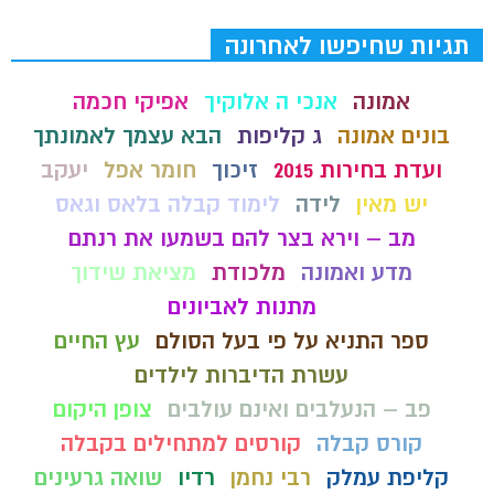
תגיות שחיפשו לאחרונה
אמונה
אנכי ה אלוקיך
אפיקי חכמה
בונים אמונה
ג קליפות
הבא עצמך לאמונתך
ועדת בחירות 2015
זיכוך
חומר אפל
יעקב
יש מאין
לידה
לימוד קבלה בלאס וגאס
מב – וירא בצר להם בשמעו את רנתם
מדע ואמונה
מלכודת
מציאת שידוך
מתנות לאביונים
ספר התניא על פי בעל הסולם
עץ החיים
עשרת הדיברות לילדים
פב – הנעלבים ואינם עולבים
צופן היקום
קורס קבלה
קורסים למתחילים בקבלה
קליפת עמלק
רבי נחמן
רדיו
שואה גרעינים