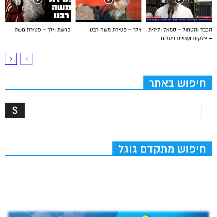
הכבד והטחול – סמאל ולילית
וילך – פטירת משה רבנו
פרשת וילך – פטירת משה
– צלקות ועשיית פסלים
חיפוש באתר
חיפוש מתקדם גוגל