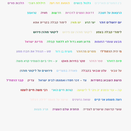
בין המצרים תאריכים
גלגול בנשים
הוצאת רוח רעה
הילולת רשבי
הלכות פורים
הרצאות על חנוכה
זדונות נעשים לזכויות
חדשות
חוויה
טראמפ
יום ירושלים זוהר
יצר הרע
יש מאין
לימוד קבלה בקריית אתא
לימודי קבלה בצפון
ליקוטי מוהרן עם פירוש
ליקוטי מוהרן פירוש
מבצע שומרי החומות
מדוע חטא גדול לא ללמוד קבלה
מדינת ישראל
מי היה הרמח"ל?
מסרים מהזוהר
משיח בן דוד
סט – הגוזל את חברו ממון
סיום הזוהר
ספר הזהר
סקר בחירות מאקו
ע – ויהי ביום השמיני קרא משה
על טבעי
עלון שבועי בקבלה
פאודה במצריים
פירושים על ליקוטי מוהרן
פרשת השבוע בחסידות
צד – זכר חסדו ואמונתו לבית ישראל
צדיק
קבר הרמח"ל
קה – עזי וזמרת יה ויהי לי לישועה
קורות חיים הארי
רבי משה חיים לוצטו
רוצה משמע אני קיים
שואה גרעינים
שיעור על מאמר "לילה דכלה"
שערי קדושה שיעורים לצפייה
תחתית עולם העשיה
תריג מצוות