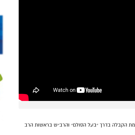
כמת הקבלה בדרך ״בעל הסולם״ והרב״ש בראשות הרב