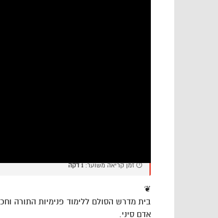
⏱️ זמן קריאה משוער:
1 דקה
❦
בית מדרש הסולם ללימוד פנימיות התורה וח
אדם סיני.