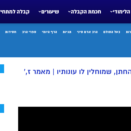
הלימודי
חכמת הקבלה
שיעורים
קבלה למתחיל
ות
בעל הסולם
הרב אדם סיני
תגיות
הדף היומי
ספרי הרב
חסידות
ח
ן, שמוחלין לו עונותיו | מאמר ז,’
ח