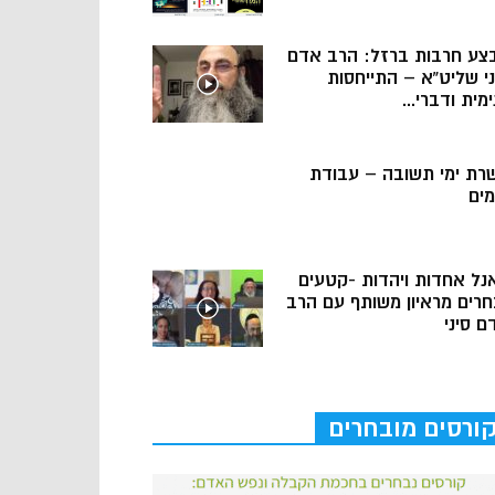
צע חרבות ברזל: הרב אדם
ני שליט”א – התייחסות
מית ודברי...
רת ימי תשובה – עבודת
מים
נל אחדות ויהדות -קטעים
חרים מראיון משותף עם הרב
ם סיני
ורסים מובחרים