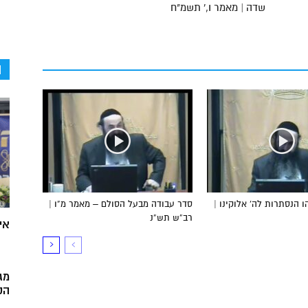
שדה | מאמר ו,' תשמ"ח
ה
 הנסתרות לה’ אלוקינו |
סדר עבודה מבעל הסולם – מאמר מ”ו |
רב”ש תש”נ
אי
מג
הק