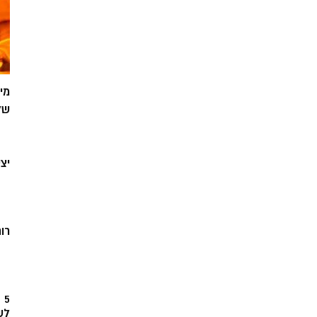
מי
של
יצ
רוח
5
לש