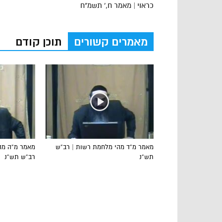
כראוי | מאמר ח,' תשמ"ח
מאמרים קשורים
תוכן קודם
מאמר מ”ד מהי מלחמת רשות | רב”ש
מאמר מ”ה מהו
תש”נ
רב”ש תש”נ