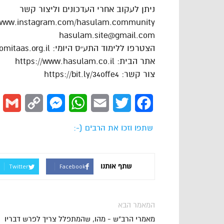
ניתן לעקוב אחרי העדכונים וליצור קשר
/www.instagram.com/hasulam.community
hasulam.site@gmail.com
הצטרפו ללימוד התע״ס היומי: https://dafhayomitaas.org.il
אתר הבית: https://www.hasulam.co.il
צור קשר: https://bit.ly/34offe4
l
Copy
Messenger
WhatsApp
Email
Twitter
Facebook
Link
שתפו וזכו את הרבים (-:
שתף אותנו
Twitter
Facebook
המאמר הבא
מאמרי הרב"ש - מהו, שהמתפלל צריך לפרש דבריו