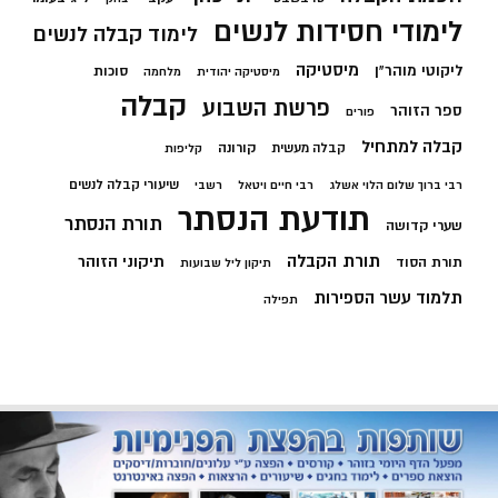
לימודי חסידות לנשים
לימוד קבלה לנשים
מיסטיקה
ליקוטי מוהר"ן
סוכות
מיסטיקה יהודית
מלחמה
קבלה
פרשת השבוע
ספר הזוהר
פורים
קבלה למתחיל
קורונה
קבלה מעשית
קליפות
שיעורי קבלה לנשים
רבי ברוך שלום הלוי אשלג
רבי חיים ויטאל
רשבי
תודעת הנסתר
תורת הנסתר
שערי קדושה
תורת הקבלה
תיקוני הזוהר
תורת הסוד
תיקון ליל שבועות
תלמוד עשר הספירות
תפילה