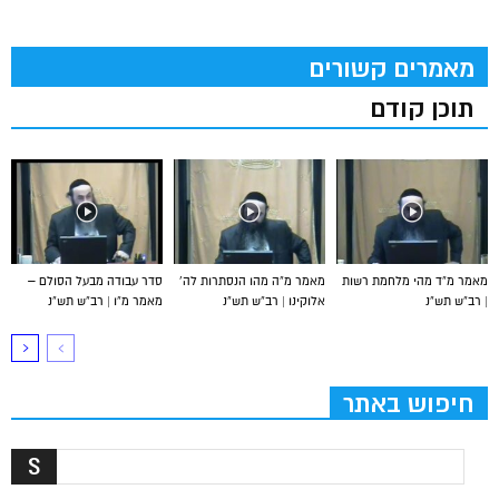
מאמרים קשורים
תוכן קודם
מאמר מ”ד מהי מלחמת רשות
מאמר מ”ה מהו הנסתרות לה’
סדר עבודה מבעל הסולם –
| רב”ש תש”נ
אלוקינו | רב”ש תש”נ
מאמר מ”ו | רב”ש תש”נ
חיפוש באתר