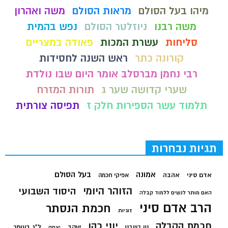
מיהו בעל הסולם
מראות הסולם
משה ואהרון
משה רבנו
ניוזלטר הסולם
נפש בהמית
סליחות
עשרת המכות
פאודה במצריים
קורונה כתר
ראש השנה לחסידות
רבי נחמן מברסלב אומר היום שבו נולדת
שערי קדושה שער ג
תורות המזרח
תלמוד עשר הספירות חלק ז
תפיסה צורתית
תגיות נבחרות
בעל הסולם
אמונה
אדם סיני
אהבה
אפיקי חכמה
הזוהר היומי
היסוד השבועי
האם מותר לנשים ללמוד קבלה
הרב אדם סיני
חכמת הנסתר
זוגיות
חכמת הקבלה
יוני כהן
יעקב
ל"ג בעומר
טו בשבט
יצחק