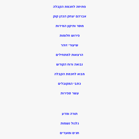
פתיחה לחכמת הקבלה
אברהם יצחק הכהן קוק
מוסר ותיקון המידות
פירוש חלומות
שיעורי זוהר
הרצאות למתחילים
נבואה ורוח הקודש
מ
בוא לחכמת הקבלה
כתבי המקובלים
ע
שר ספירות
תורה ומדע
גלגול נשמות
חגים ומועדים