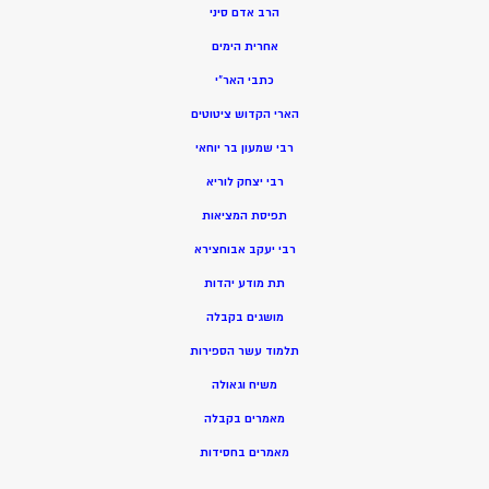
הרב אדם סיני
אחרית הימים
כתבי האר”י
הארי הקדוש ציטוטים
רבי שמעון בר יוחאי
רבי יצחק לוריא
תפיסת המציאות
רבי יעקב אבוחצירא
תת מודע יהדות
מושגים בקבלה
תלמוד עשר הספירות
משיח וגאולה
מאמרים בקבלה
מאמרים בחסידות