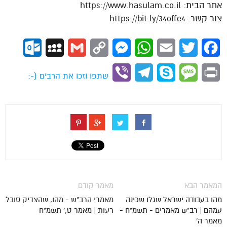
אתר הבית: https://www.hasulam.co.il
צור קשר: https://bit.ly/34offe4
ok.com
MySpace
Gmail
Copy
Messenger
WhatsApp
Email
Twitter
Facebook
Link
Viber
Telegram
Skype
Message
Print
שתפו וזכו את הרבים (-:
המאמר הבא
מאמר קודם
מהו בעבודה ישראל שגלו שכינה
מאמרי הרב"ש - מהו, שהצדיק סובל
עמהם | רב"ש מאמרים - תשמ"ח -
רעות | מאמר ט,' תשמ"ח
מאמר ה'