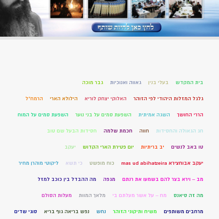
בית המקדש
בעלי בנין
גאווה ואנוכיות
גבר מוכה
גלגל המזלות היהודי לפי הזוהר
האלוקי יצחק לוריא
הילולא הארי
הרמח"ל
הררי החושך
השגה אמיתית
השפעת סמים על בני נוער
השפעת סמים על המוח
חג הגאולה והחסידות
חווה
חכמת שלמה
חסידות הבעל שם טוב
טו באב לנשים
יב בריתיות
יום פטירת הארי הקדוש
יעקב
יעקב אבוחצירא mas ud abihatzeira
כוח מופשט
כי תשא
ליקוטי מוהרן מחיר
מב – וירא בצר להם בשמעו את רנתם
מגפה
מה ההבדל בין כוכב למזל
מה זה סיאנס
מח – על אשר מעלתם בי
מלאך המוות
מעלות הסולם
מרחבים משותפים
משיח ותיקוני הזוהר
נחש
נפש בריאה גוף בריא
סוגי שדים