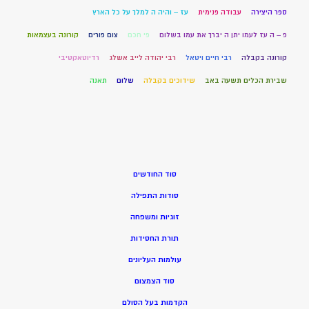
ספר היצירה
עבודה פנימית
עז – והיה ה למלך על כל הארץ
פ – ה עז לעמו יתן ה יברך את עמו בשלום
פי חכם
צום פורים
קורונה בעצמאות
קורונה בקבלה
רבי חיים ויטאל
רבי יהודה לייב אשלג
רדיוטאקטיבי
שבירת הכלים תשעה באב
שידוכים בקבלה
שלום
תאנה
סוד החודשים
סודות התפילה
זוגיות ומשפחה
תורת החסידות
עולמות העליונים
סוד הצמצום
הקדמות בעל הסולם