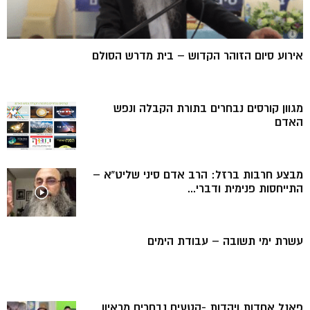
אירוע סיום הזוהר הקדוש – בית מדרש הסולם
מגוון קורסים נבחרים בתורת הקבלה ונפש
האדם
מבצע חרבות ברזל: הרב אדם סיני שליט”א –
התייחסות פנימית ודברי...
עשרת ימי תשובה – עבודת הימים
פאנל אחדות ויהדות -קטעים נבחרים מראיון