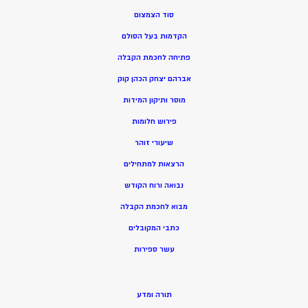
סוד הצמצום
הקדמות בעל הסולם
פתיחה לחכמת הקבלה
אברהם יצחק הכהן קוק
מוסר ותיקון המידות
פירוש חלומות
שיעורי זוהר
הרצאות למתחילים
נבואה ורוח הקודש
מ
בוא לחכמת הקבלה
כתבי המקובלים
ע
שר ספירות
תורה ומדע