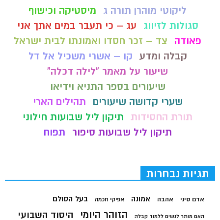
ליקוטי מוהרן תורה ג
מיסטיקה וכישוף
סגולות לזיווג
עג – כי תעבר במים אתך אני
פאודה
צד – זכר חסדו ואמונתו לבית ישראל
קבלה ומדע
קו – אשרי משכיל אל דל
שיעור על מאמר "לילה דכלה"
שיעורים בספר התניא וידיאו
שערי קדושה שיעורים
תהילים הארי
תורת החסידות
תיקון ליל שבועות חילוני
תיקון ליל שבועות סיפור
תפוח
תגיות נבחרות
בעל הסולם
אמונה
אדם סיני
אהבה
אפיקי חכמה
הזוהר היומי
היסוד השבועי
האם מותר לנשים ללמוד קבלה