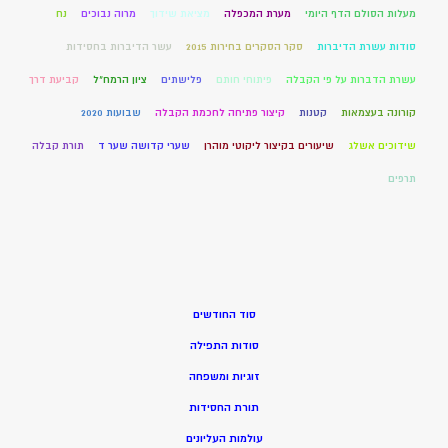
מעלות הסולם הדף היומי
מערת המכפלה
מציאת שידוך
מרוה נבוכים
נח
סודות עשרת הדיברות
סקר הסקרים בחירות 2015
עשר הדיברות בחסידות
עשרת הדברות על פי הקבלה
פיתוחי חותם
פלישתים
ציון הרמח"ל
קביעת דרך
קורונה בעצמאות
קטנות
קיצור פתיחה לחכמת הקבלה
שבועות 2020
שידוכים אשלג
שיעורים בקיצור ליקוטי מוהרן
שערי קדושה שער ד
תורת קבלה
תרפים
סוד החודשים
סודות התפילה
זוגיות ומשפחה
תורת החסידות
עולמות העליונים