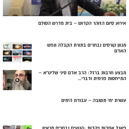
אירוע סיום הזוהר הקדוש – בית מדרש הסולם
מגוון קורסים נבחרים בתורת הקבלה ונפש
האדם
מבצע חרבות ברזל: הרב אדם סיני שליט”א –
התייחסות פנימית ודברי...
עשרת ימי תשובה – עבודת הימים
פאנל אחדות ויהדות -קטעים נבחרים מראיון