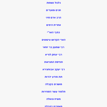
גלגול נשמות
חגים ומועדים
הרב אדם סיני
אחרית הימים
כתבי האר”י
הארי הקדוש ציטוטים
רבי שמעון בר יוחאי
רבי יצחק לוריא
תפיסת המציאות
רבי יעקב אבוחצירא
תת מודע יהדות
מושגים בקבלה
תלמוד עשר הספירות
משיח וגאולה
מאמרים בקבלה