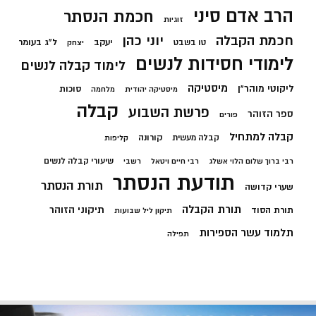
הרב אדם סיני
חכמת הנסתר
זוגיות
חכמת הקבלה
יוני כהן
יעקב
ל"ג בעומר
טו בשבט
יצחק
לימודי חסידות לנשים
לימוד קבלה לנשים
מיסטיקה
ליקוטי מוהר"ן
סוכות
מיסטיקה יהודית
מלחמה
קבלה
פרשת השבוע
ספר הזוהר
פורים
קבלה למתחיל
קורונה
קבלה מעשית
קליפות
שיעורי קבלה לנשים
רבי ברוך שלום הלוי אשלג
רבי חיים ויטאל
רשבי
תודעת הנסתר
תורת הנסתר
שערי קדושה
תורת הקבלה
תיקוני הזוהר
תורת הסוד
תיקון ליל שבועות
תלמוד עשר הספירות
תפילה