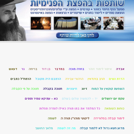
אבדה
איסור לימוד זוהר
בחרה מוכה
במדבר
בן דוד
בריחה
גר
דעאש
הדרת נשים
הרב ברנדווין
הרהורי עבירה
הרמבם היה מקובל
הרמח"ל כתבים
השפעת קוקאין על המוח
זיווג
חיצוניות
חנוכה בקבלה
חנוכה על פי הקבלה
טקס יום ירושלים
יד – להמשיך שלום בעולם
כא – עתיקא טמיר וסתים
כוחות הטומאה
כל המלמד את בתו תורה כאילו לומדה תפלות
לימוד קבלה בפלורידה
ליקוטי מוהר"ן תורה ה
לשמה
מדוע חטא גדול לא ללמוד קבלה
מה זה לשמה
מלאך החושך