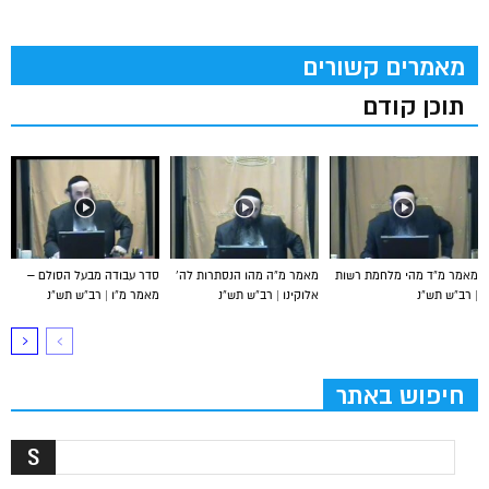
מאמרים קשורים
תוכן קודם
מאמר מ”ד מהי מלחמת רשות
מאמר מ”ה מהו הנסתרות לה’
סדר עבודה מבעל הסולם –
| רב”ש תש”נ
אלוקינו | רב”ש תש”נ
מאמר מ”ו | רב”ש תש”נ
חיפוש באתר