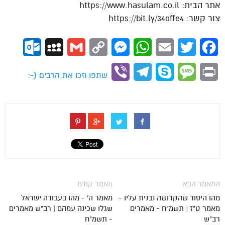
אתר הבית: https://www.hasulam.co.il
צור קשר: https://bit.ly/34offe4
ok.com
MySpace
Gmail
Copy
Messenger
WhatsApp
Email
Twitter
Facebook
Link
Viber
Telegram
Skype
Message
Print
שתפו וזכו את הרבים (-:
המאמר הבא
מאמר קודם
מהו היסוד שהקדושה נבנית עליו -
מאמר ה' - מהו בעבודה ישראל
מאמר ט"ז | תשמ"ח - מאמרים
שגלו שכינה עמהם | רב"ש מאמרים
רב"ש
- תשמ"ח