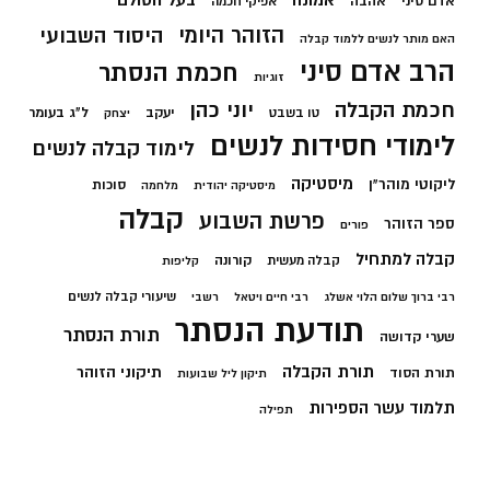
אמונה
אדם סיני
אהבה
אפיקי חכמה
הזוהר היומי
היסוד השבועי
האם מותר לנשים ללמוד קבלה
הרב אדם סיני
חכמת הנסתר
זוגיות
חכמת הקבלה
יוני כהן
יעקב
ל"ג בעומר
טו בשבט
יצחק
לימודי חסידות לנשים
לימוד קבלה לנשים
מיסטיקה
ליקוטי מוהר"ן
סוכות
מיסטיקה יהודית
מלחמה
קבלה
פרשת השבוע
ספר הזוהר
פורים
קבלה למתחיל
קורונה
קבלה מעשית
קליפות
שיעורי קבלה לנשים
רבי ברוך שלום הלוי אשלג
רבי חיים ויטאל
רשבי
תודעת הנסתר
תורת הנסתר
שערי קדושה
תורת הקבלה
תיקוני הזוהר
תורת הסוד
תיקון ליל שבועות
תלמוד עשר הספירות
תפילה