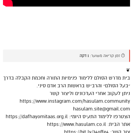
⏱️ זמן קריאה משוער:
1 דקה
❦
בית מדרש הסולם ללימוד פנימיות התורה וחכמת הקבלה בדרך
״בעל הסולם״ והרב״ש בראשות הרב אדם סיני.
ניתן לעקוב אחרי העדכונים וליצור קשר
https://www.instagram.com/hasulam.community
hasulam.site@gmail.com
הצטרפו ללימוד התע״ס היומי: https://dafhayomitaas.org.il
אתר הבית: https://www.hasulam.co.il
צור קשר: https://bit.ly/34offe4