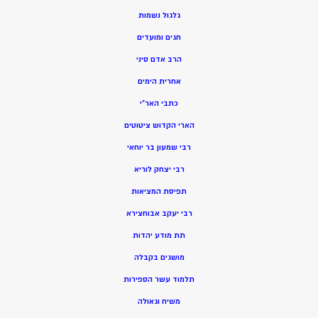
גלגול נשמות
חגים ומועדים
הרב אדם סיני
אחרית הימים
כתבי האר”י
הארי הקדוש ציטוטים
רבי שמעון בר יוחאי
רבי יצחק לוריא
תפיסת המציאות
רבי יעקב אבוחצירא
תת מודע יהדות
מושגים בקבלה
תלמוד עשר הספירות
משיח וגאולה