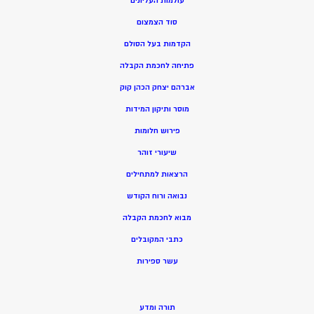
עולמות העליונים
סוד הצמצום
הקדמות בעל הסולם
פתיחה לחכמת הקבלה
אברהם יצחק הכהן קוק
מוסר ותיקון המידות
פירוש חלומות
שיעורי זוהר
הרצאות למתחילים
נבואה ורוח הקודש
מ
בוא לחכמת הקבלה
כתבי המקובלים
ע
שר ספירות
תורה ומדע