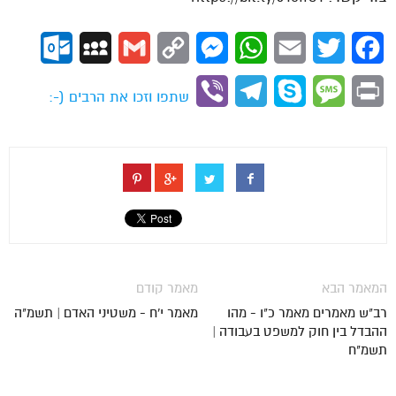
ok.com
MySpace
Gmail
Copy
Messenger
WhatsApp
Email
Twitter
Facebook
Link
Viber
Telegram
Skype
Message
Print
שתפו וזכו את הרבים (-:
המאמר הבא
מאמר קודם
רב"ש מאמרים מאמר כ"ו - מהו
מאמר י'ח - משטיני האדם | תשמ"ה
ההבדל בין חוק למשפט בעבודה |
תשמ"ח