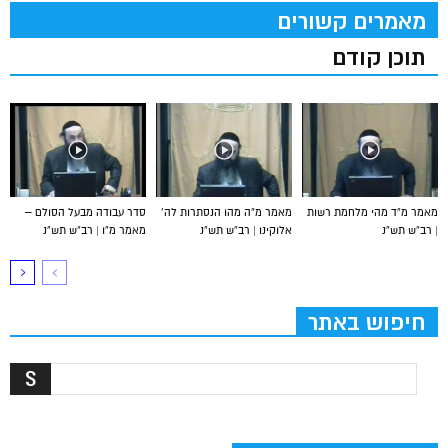
מאמרים קשורים
תוכן קודם
מאמר מ”ד מהי מלחמת רשות
מאמר מ”ה מהו הנסתרות לה’
סדר עבודה מבעל הסולם –
| רב”ש תש”נ
אלוקינו | רב”ש תש”נ
מאמר מ”ו | רב”ש תש”נ
חיפוש באתר