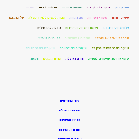
נווה קדשך
נועם אלימלך ציון
נשמות תאומות
סגולות לזיווג
סוכות
סיאנס רוחות
סיפורי חסידות
סם המוות
עברה לנשים ללמוד קבלה
על הרמבם
עלון שבועי ביהדות
פרשת השבוע בחסידות
קבלה למתחילים
קבר רבי יעקב אבוחצירא
קורסים בתקשורים
רבי חיים לוצאטו
שיעור בספר התניא פרק כג
שיעורי תורה לחנוכה
שיעורים בספר הזוהר
שערי קדושה שיעורים לצפייה
תורת הקבלה
תחית המתים
תעופה
סוד החודשים
סודות התפילה
זוגיות ומשפחה
תורת החסידות