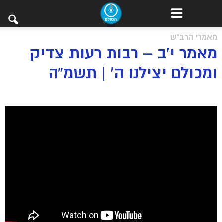
מאמרי הרב"ש
מאמר י’ב – רבות רעות צדיק
ומכולם יצילנו ה’ | תשמ”ה