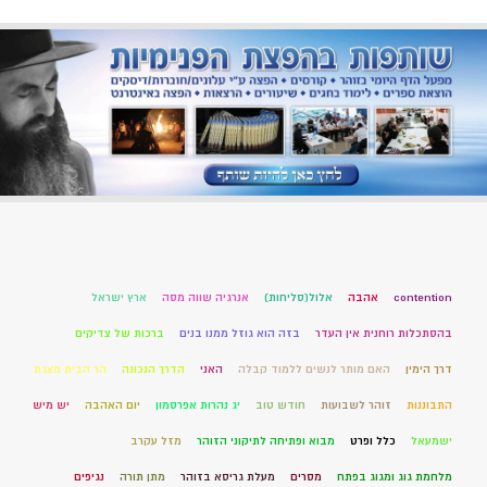
contention
אהבה
אלול(סליחות)
אנרגיה שווה מסה
ארץ ישראל
בהסתכלות רוחנית אין העדר
בזה הוא גוזל ממנו בנים
ברכות של צדיקים
דרך הימין
האם מותר לנשים ללמוד קבלה
האני
הדרך הנכונה
הר הבית מצגת
התבוננות
זוהר לשבועות
חודש טוב
יג נהרות אפרסמון
יום האהבה
יש מיש
ישמעאל
כלל ופרט
מבוא ופתיחה לתיקוני הזוהר
מזל עקרב
מלחמת גוג ומגוג בפתח
מסרים
מעלת גריסא בזוהר
מתן תורה
נגיפים