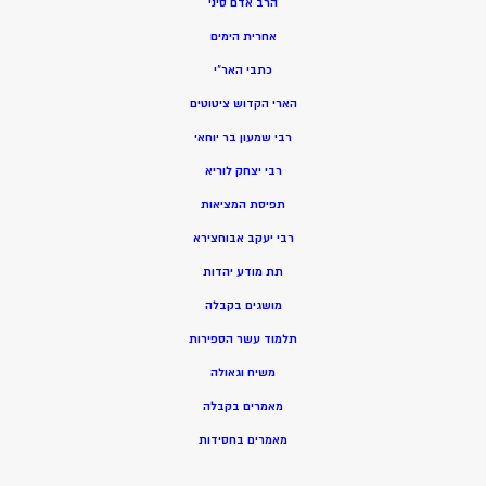
הרב אדם סיני
אחרית הימים
כתבי האר”י
הארי הקדוש ציטוטים
רבי שמעון בר יוחאי
רבי יצחק לוריא
תפיסת המציאות
רבי יעקב אבוחצירא
תת מודע יהדות
מושגים בקבלה
תלמוד עשר הספירות
משיח וגאולה
מאמרים בקבלה
מאמרים בחסידות