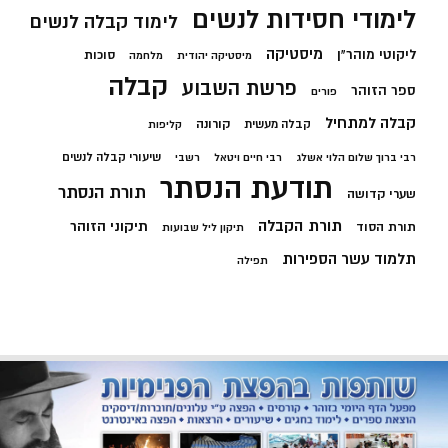
לימודי חסידות לנשים
לימוד קבלה לנשים
מיסטיקה
ליקוטי מוהר"ן
סוכות
מיסטיקה יהודית
מלחמה
קבלה
פרשת השבוע
ספר הזוהר
פורים
קבלה למתחיל
קורונה
קבלה מעשית
קליפות
שיעורי קבלה לנשים
רבי ברוך שלום הלוי אשלג
רבי חיים ויטאל
רשבי
תודעת הנסתר
תורת הנסתר
שערי קדושה
תורת הקבלה
תיקוני הזוהר
תורת הסוד
תיקון ליל שבועות
תלמוד עשר הספירות
תפילה