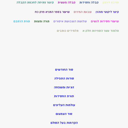
צורבא דרבנן
קבלה וחסידות
קבלה מעשית
קיצור פתיחה לחכמת הקבלה
קיצר ליקוטי מוהרן
שבעת המינים
שיעור בספר התניא פרק כח
שיעורי חסידות לנשים
שלושת השבועות איסורים
תורה ומצוות
תורת הרמבם
תלמוד עשר הספירות חלק א
תלמידים כותבים
סוד החודשים
סודות התפילה
זוגיות ומשפחה
תורת החסידות
עולמות העליונים
סוד הצמצום
הקדמות בעל הסולם