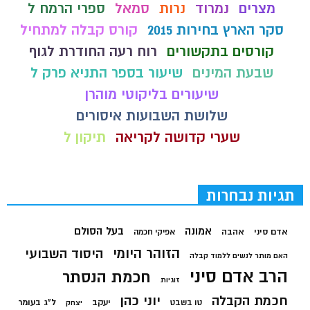
מצרים
נמרוד
נרות
סמאל
ספרי הרמח ל
סקר הארץ בחירות 2015
קורס קבלה למתחיל
קורסים בתקשורים
רוח רעה החודרת לגוף
שבעת המינים
שיעור בספר התניא פרק ל
שיעורים בליקוטי מוהרן
שלושת השבועות איסורים
שערי קדושה לקריאה
תיקון ל
תגיות נבחרות
בעל הסולם
אמונה
אדם סיני
אהבה
אפיקי חכמה
הזוהר היומי
היסוד השבועי
האם מותר לנשים ללמוד קבלה
הרב אדם סיני
חכמת הנסתר
זוגיות
חכמת הקבלה
יוני כהן
יעקב
ל"ג בעומר
טו בשבט
יצחק