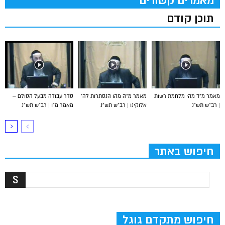
מאמרים קשורים
תוכן קודם
מאמר מ”ד מהי מלחמת רשות
מאמר מ”ה מהו הנסתרות לה’
סדר עבודה מבעל הסולם –
| רב”ש תש”נ
אלוקינו | רב”ש תש”נ
מאמר מ”ו | רב”ש תש”נ
חיפוש באתר
חיפוש מתקדם גוגל