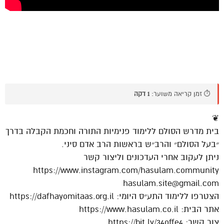
⏱️ זמן קריאה משוער:
1 דקה
❦
בית מדרש הסולם ללימוד פנימיות התורה וחכמת הקבלה בדרך
״בעל הסולם״ והרב״ש בראשות הרב אדם סיני.
ניתן לעקוב אחרי העדכונים וליצור קשר
https://www.instagram.com/hasulam.community
hasulam.site@gmail.com
הצטרפו ללימוד התע״ס היומי: https://dafhayomitaas.org.il
אתר הבית: https://www.hasulam.co.il
צור קשר: https://bit.ly/34offe4