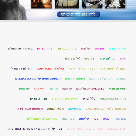
איגרות קודש
אין סוף
אלקים
בידוד בקורונה
בין המצרים
בית מדרש הסולם
גאווה
גדלות שגה
דף לימוד ליל שבועות
האם לגוי מותר ללמוד קבלה ובאיזה אופן?
הילולא האביר יעקב
הילולת הרמח ל
המשפט היומי של רבי נחמן
השמנה רוחנית
השפעת סמים על מערכת העצבים
חסידות תניא
טבע גמטריה אלוהים
טראמפ
יהדות
יועץ זוגי
יש מאין
כוח האלקטרומגנטי
כלל ופרט
ליקוטי מוהרן תורה ג
מה זה צדיק
מה מותר ללמוד בתשעה באב
מיסטייקה
מלאך המוות
משפחת אבוחצירא
מתן תורה
נביא
סכך
סליחות
ספר האור
ספרי קבלה למתחילים
עבודה פנימית
עברה לנשים ללמוד קבלה
צב – על ידי מה שאדם נע ונד בתוך ביתו