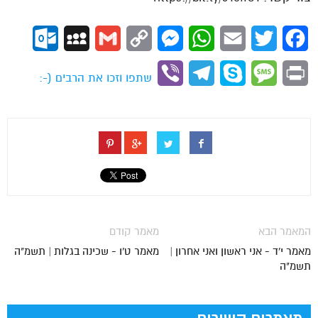
ok.com
MySpace
Gmail
Copy
Messenger
WhatsApp
Email
Twitter
Facebook
Link
Viber
Telegram
Skype
Message
Print
שתפו וזכו את הרבים (-:
המאמר הבא
מאמר קודם
מאמר י'ד - אני ראשון ואני אחרון |
מאמר ט'ו - שכינה בגלות | תשמ"ה
תשמ"ה