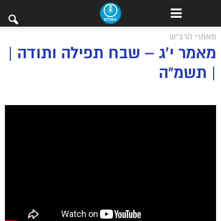
מאמרי הרב"ש
מאמר י’ג – שבח תפילה ותודה |
| תשמ”ה