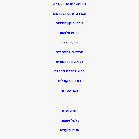
פתיחה לחכמת הקבלה
אברהם יצחק הכהן קוק
מוסר ותיקון המידות
פירוש חלומות
שיעורי זוהר
הרצאות למתחילים
נבואה ורוח הקודש
מ
בוא לחכמת הקבלה
כתבי המקובלים
ע
שר ספירות
תורה ומדע
גלגול נשמות
חגים ומועדים