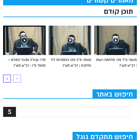
מאמרים קשורים
תוכן קודם
מאמר מ”ד מהי מלחמת רשות
מאמר מ”ה מהו הנסתרות לה’
סדר עבודה מבעל הסולם –
| רב”ש תש”נ
אלוקינו | רב”ש תש”נ
מאמר מ”ו | רב”ש תש”נ
חיפוש באתר
חיפוש מתקדם גוגל