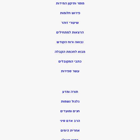
מוסר ותיקון המידות
פירוש חלומות
שיעורי זוהר
הרצאות למתחילים
נבואה ורוח הקודש
מ
בוא לחכמת הקבלה
כתבי המקובלים
ע
שר ספירות
תורה ומדע
גלגול נשמות
חגים ומועדים
הרב אדם סיני
אחרית הימים