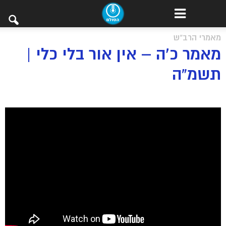
מאמרי הרב"ש
מאמר כ’ה – אין אור בלי כלי |
תשמ”ה