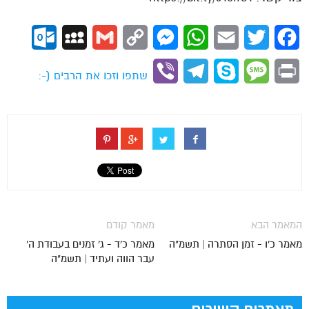
ok.com
MySpace
Gmail
Copy
Messenger
WhatsApp
Email
Twitter
Facebook
Link
Viber
Telegram
Skype
Message
Print
שתפו וזכו את הרבים (-:
המאמר הבא
מאמר קודם
מאמר כ'ו - זמן הסתרה | תשמ"ה
מאמר כ'ד - ג' זמנים בעבודת ה'
עבר הווה ועתיד | תשמ"ה