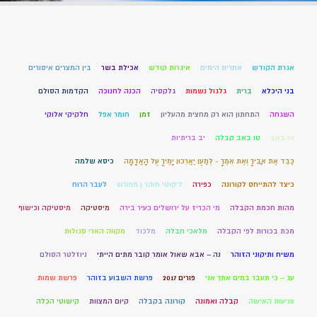
אגרת הקודש
אחרית הימים
איגרות קודש
אכילת בשר
בין המצרים איסורים
בני היכלא
ברית
גלגול נשמות
גלקסיה
הכנה לחנוכה
הקדמות הסולם
השגחה
התחתון הוא רק מחצית מהעליון
זמן
חומר אפל
חלקיקי אלוקי
טו באב
טו באב קבלה
יב בריתיות
כַּבֵּד אֶת אָבִיךָ וְאֶת אִמֶּךָ - לְמַעַן יַאֲרִכוּן יָמֶיךָ עַל הָאֲדָמָה
כיסא שלמה
כיצד להתייחס לקורונה
כפירה
ליקוטי מוהר ן מפורש
לעבר הרוח
מהות חכמת הקבלה
מי הכריז על ירושלים כעיר בירה
מיסטיקה
מיסטיקה וכישוף
מכת בכורות לפי הקבלה
מלאכי חבלה
מלכוד
מקווה הארי סגולות
משיח ותיקוני הזוהר
נה – אבא שאול אומר קובר מתים הייתי
ניוזלטר הסולם
עג – כי תעבר במים אתך אני
פורים 2017
פרשת השבוע בזוהר
פרשת שמות
צניעות האישה
קבלה ואמונה
קורונה בקבלה
קיום המצוות
קישוטי הכלה