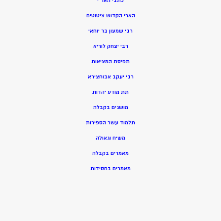
כתבי האר”י
הארי הקדוש ציטוטים
רבי שמעון בר יוחאי
רבי יצחק לוריא
תפיסת המציאות
רבי יעקב אבוחצירא
תת מודע יהדות
מושגים בקבלה
תלמוד עשר הספירות
משיח וגאולה
מאמרים בקבלה
מאמרים בחסידות