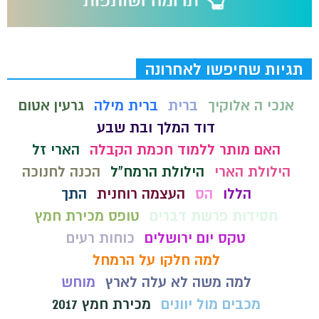
תגיות שחיפשו לאחרונה
אנכי ה אלוקיך
ברית
ברית מילה
גרעין אטום
דוד המלך ובת שבע
האם מותר ללמוד חכמת הקבלה
הארי זל
הילולת הארי
הילולת הרמח"ל
הכנה לחנוכה
הללו
הס
העצמה רוחנית
התך
חסידות פרשת דברים
טופס מכירת חמץ
טקס יום ירושלים
כוחות רעים
למה חלקו על הרמחל
למה משה לא עלה לארץ
מוחש
מכבים מול יוונים
מכירת חמץ 2017