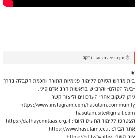
⏱️ זמן קריאה משוער:
1 דקה
❦
בית מדרש הסולם ללימוד פנימיות התורה וחכמת הקבלה בדרך
״בעל הסולם״ והרב״ש בראשות הרב אדם סיני.
ניתן לעקוב אחרי העדכונים וליצור קשר
https://www.instagram.com/hasulam.community
hasulam.site@gmail.com
הצטרפו ללימוד התע״ס היומי: https://dafhayomitaas.org.il
אתר הבית: https://www.hasulam.co.il
צור קשר: https://bit.ly/34offe4