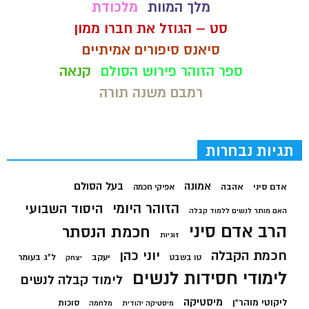
מלך המוות
מלכודת
סט – הגוזל את חברו ממון
סיאנס סיפורים אמיתיים
ספר הזוהר פירוש הסולם
קנאה
רמבם משנה תורה
תגיות נבחרות
בעל הסולם
אמונה
אדם סיני
אהבה
אפיקי חכמה
הזוהר היומי
היסוד השבועי
האם מותר לנשים ללמוד קבלה
הרב אדם סיני
חכמת הנסתר
זוגיות
חכמת הקבלה
יוני כהן
יעקב
ל"ג בעומר
טו בשבט
יצחק
לימודי חסידות לנשים
לימוד קבלה לנשים
מיסטיקה
ליקוטי מוהר"ן
סוכות
מיסטיקה יהודית
מלחמה