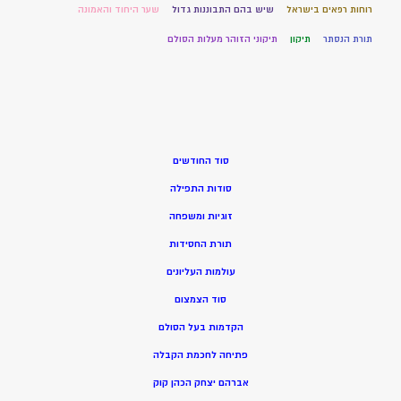
רוחות רפאים בישראל
שיש בהם התבוננות גדול
שער היחוד והאמונה
תורת הנסתר
תיקון
תיקוני הזוהר מעלות הסולם
סוד החודשים
סודות התפילה
זוגיות ומשפחה
תורת החסידות
עולמות העליונים
סוד הצמצום
הקדמות בעל הסולם
פתיחה לחכמת הקבלה
אברהם יצחק הכהן קוק