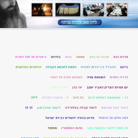
אדרא רבא
אהבה טו באב
אמונה
בורא
בחירות
ביאורים על ספר התניא
בלעם
ההבדל בין יהדות למזרח
הפתח לחכמת הקבלה
הרוחניות הפרקטית
הרזיה רוחנית
השוואת צורה
השפעת סמים על המוח
יום פטירת הצדיק האביר יעקב
יוני כהן
יסוד החומצי
כד – אמצעותא דעלמא היכא
כח חיוב
ל – מישרא דסכינא
לילה
לימוד זוהר שבועות
לימוד קבלה בפלורידה
ליקוטי מוהרן pdf
לך לך
למה חלקו על הרמחל
מדוע נבחרה ירושלים כבירת ישראל
מה מותר ללמוד בתשעה באב
מהות המסתורין
מוחמד