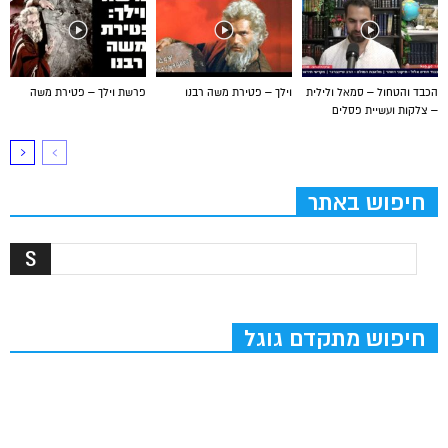
הכבד והטחול – סמאל ולילית
וילך – פטירת משה רבנו
פרשת וילך – פטירת משה
– צלקות ועשיית פסלים
חיפוש באתר
חיפוש מתקדם גוגל