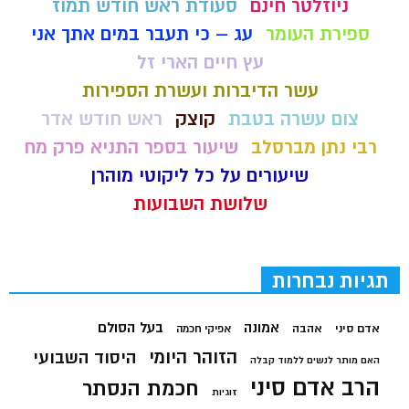
ניוזלטר חינם
סעודת ראש חודש תמוז
ספירת העומר
עג – כי תעבר במים אתך אני
עץ חיים הארי זל
עשר הדיברות ועשרת הספירות
צום עשרה בטבת
קוצק
ראש חודש אדר
רבי נתן מברסלב
שיעור בספר התניא פרק מח
שיעורים על כל ליקוטי מוהרן
שלושת השבועות
תגיות נבחרות
בעל הסולם
אמונה
אדם סיני
אהבה
אפיקי חכמה
הזוהר היומי
היסוד השבועי
האם מותר לנשים ללמוד קבלה
הרב אדם סיני
חכמת הנסתר
זוגיות