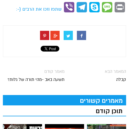
Link
Viber
Telegram
Skype
Message
Print
שתפו וזכו את הרבים (-:
המאמר הבא
מאמר קודם
קבלה
תשעה באב -מהי תורה של גלות?
מאמרים קשורים
תוכן קודם