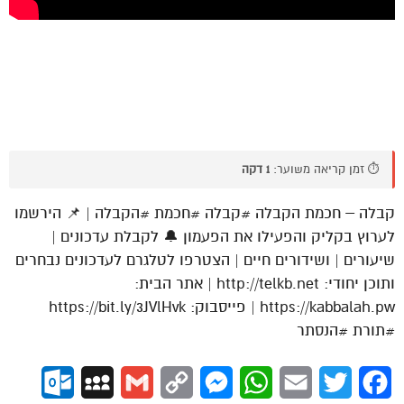
⏱️ זמן קריאה משוער:
1 דקה
קבלה – חכמת הקבלה #קבלה #חכמת #הקבלה | 📌 הירשמו
לערוץ בקליק והפעילו את הפעמון 🔔 לקבלת עדכונים |
שיעורים | ושידורים חיים | הצטרפו לטלגרם לעדכונים נבחרים
ותוכן יחודי: http://telkb.net | אתר הבית:
https://kabbalah.pw | פייסבוק: https://bit.ly/3JVlHvk
#תורת #הנסתר
ok.com
MySpace
Gmail
Copy
Messenger
WhatsApp
Email
Twitter
Facebook