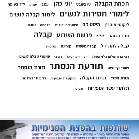
חכמת הקבלה
יוני כהן
יעקב
ל"ג בעומר
טו בשבט
יצחק
לימודי חסידות לנשים
לימוד קבלה לנשים
מיסטיקה
ליקוטי מוהר"ן
סוכות
מיסטיקה יהודית
מלחמה
קבלה
פרשת השבוע
ספר הזוהר
פורים
קבלה למתחיל
קורונה
קבלה מעשית
קליפות
שיעורי קבלה לנשים
רבי ברוך שלום הלוי אשלג
רבי חיים ויטאל
רשבי
תודעת הנסתר
תורת הנסתר
שערי קדושה
תורת הקבלה
תיקוני הזוהר
תורת הסוד
תיקון ליל שבועות
תלמוד עשר הספירות
תפילה