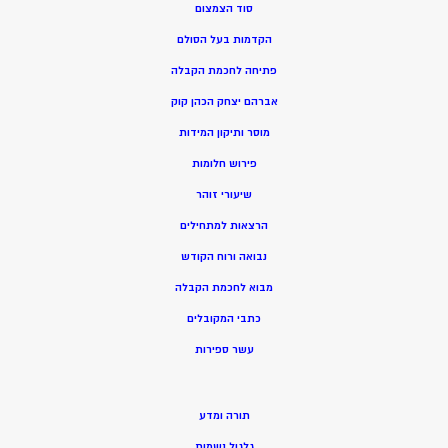
סוד הצמצום
הקדמות בעל הסולם
פתיחה לחכמת הקבלה
אברהם יצחק הכהן קוק
מוסר ותיקון המידות
פירוש חלומות
שיעורי זוהר
הרצאות למתחילים
נבואה ורוח הקודש
מ
בוא לחכמת הקבלה
כתבי המקובלים
ע
שר ספירות
תורה ומדע
גלגול נשמות