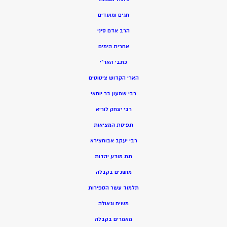
חגים ומועדים
הרב אדם סיני
אחרית הימים
כתבי האר”י
הארי הקדוש ציטוטים
רבי שמעון בר יוחאי
רבי יצחק לוריא
תפיסת המציאות
רבי יעקב אבוחצירא
תת מודע יהדות
מושגים בקבלה
תלמוד עשר הספירות
משיח וגאולה
מאמרים בקבלה