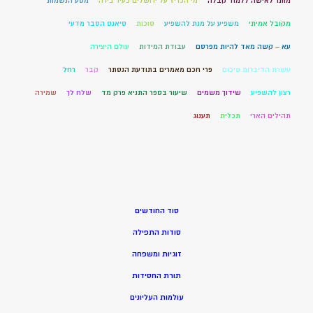
מותר לאישה ללמוד קבלה
מי הכריז על ירושלים כעיר בירה
מסע הנשמות
מקובל אמיתי
משפיע על מנת להשפיע
סוכות
סיאנס הסבר מדעי
עא – קשה מאד להיות מפרסם
עבודת המידות
עולם היצירה
עשרת הדיברות סיכום
פרי חכם מאמרים בתודעת הנסתר
קבר
רחל
רצון להשפיע
שידוך משמים
שיעור בספר התניא פרק מד
שלח לך
שמירה
תהילים הארי
תכלית
תענוג
סוד החודשים
סודות התפילה
זוגיות ומשפחה
תורת החסידות
עולמות העליונים