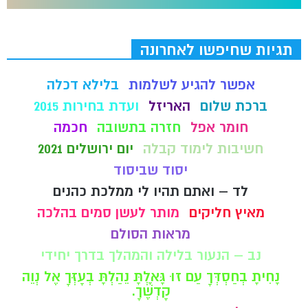
תגיות שחיפשו לאחרונה
אפשר להגיע לשלמות
בלילא דכלה
ברכת שלום
האריזל
ועדת בחירות 2015
חומר אפל
חזרה בתשובה
חכמה
חשיבות לימוד קבלה
יום ירושלים 2021
יסוד שביסוד
לד – ואתם תהיו לי ממלכת כהנים
מאיץ חליקים
מותר לעשן סמים בהלכה
מראות הסולם
נב – הנעור בלילה והמהלך בדרך יחידי
נָחִיתָ בְחַסְדְּךָ עַם זוּ גָּאָלְתָּ נֵהַלְתָּ בְעָזְּךָ אֶל נְוֵה
קָדְשֶׁךָ.