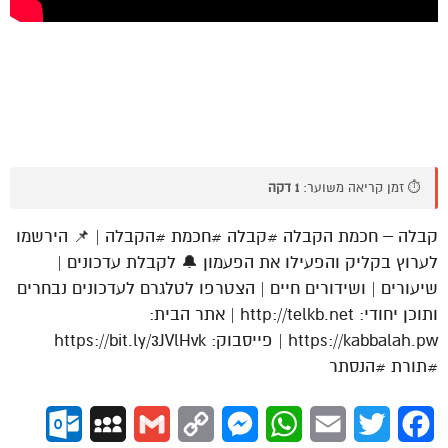
⏱️ זמן קריאה משוער:
1 דקה
קבלה – חכמת הקבלה #קבלה #חכמת #הקבלה | 📌 הירשמו
לערוץ בקליק והפעילו את הפעמון 🔔 לקבלת עדכונים |
שיעורים | ושידורים חיים | הצטרפו לטלגרם לעדכונים נבחרים
ותוכן יחודי: http://telkb.net | אתר הבית:
https://kabbalah.pw | פייסבוק: https://bit.ly/3JVlHvk
#תורת #הנסתר
ok.com
MySpace
Gmail
Copy
Messenger
WhatsApp
Email
Twitter
Facebook