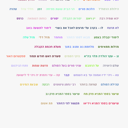
הילולת הרמח"ל
הלכות פורים
הר הבית שעות פתיחה
זמן
חללי צהל
טהרה
יהא שמיה רבה
יין ויאנג
יסודות הקבלה
יסורים
כוחות הטומאה
כרפס
לא תרצח
לו – בקרב עלי מרעים לאכל את בשרי
לימוד לתשעה באב
לימודי קבלה בצפון
מבוא לספר הזוהר
מוחמד
מזל דלי
מזל טלה
מזלות מתאימים
מלחמת גוג ומגוג בתנך
מעלת חכמת הקבלה
נג – עקר הולדה תלוי בה"א
נזקי הסמים
סעודת ראש חודש תמוז
ספקטרום האור
עולם היצירה
על הרמבם
עניני פורים בעל הסולם
פרשת שמות
פתח הגיהנום
צא – ויהי ידיו אמונה עד בא השמש
קבר
קה – עזי וזמרת יה ויהי לי לישועה
קהילת הסולם
קורונה בזוהר
רבי נחמן ציטוטים
רבקה
שבעת המינים
שיעור בספר התניא פרק מח
שיעור בספר התניא פרק נב
שיעורים בספר התניא וידיאו
תקשור לפי הזוהר
תת אטום