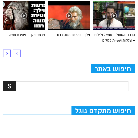
הכבד והטחול – סמאל ולילית
וילך – פטירת משה רבנו
פרשת וילך – פטירת משה
– צלקות ועשיית פסלים
חיפוש באתר
חיפוש מתקדם גוגל