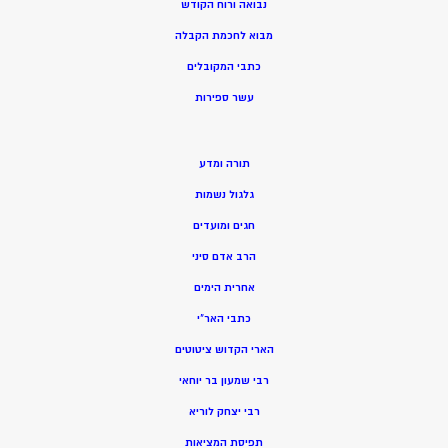
נבואה ורוח הקודש
מ
בוא לחכמת הקבלה
כתבי המקובלים
ע
שר ספירות
תורה ומדע
גלגול נשמות
חגים ומועדים
הרב אדם סיני
אחרית הימים
כתבי האר”י
הארי הקדוש ציטוטים
רבי שמעון בר יוחאי
רבי יצחק לוריא
תפיסת המציאות