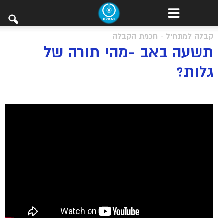
קבלה למתחיל - חכמת הקבלה
תשעה באב -מהי תורה של
גלות?