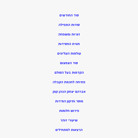
סוד החודשים
סודות התפילה
זוגיות ומשפחה
תורת החסידות
עולמות העליונים
סוד הצמצום
הקדמות בעל הסולם
פתיחה לחכמת הקבלה
אברהם יצחק הכהן קוק
מוסר ותיקון המידות
פירוש חלומות
שיעורי זוהר
הרצאות למתחילים