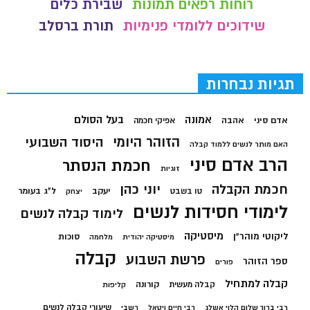
רוחות רפאים תמונות
שבירת כלים
שידוכים ללומדי פנימיות
תורת ברסלב
תגיות נבחרות
בעל הסולם
אמונה
אדם סיני
אהבה
אפיקי חכמה
הזוהר היומי
היסוד השבועי
האם מותר לנשים ללמוד קבלה
הרב אדם סיני
חכמת הנסתר
זוגיות
חכמת הקבלה
יוני כהן
יעקב
ל"ג בעומר
טו בשבט
יצחק
לימודי חסידות לנשים
לימוד קבלה לנשים
מיסטיקה
ליקוטי מוהר"ן
סוכות
מיסטיקה יהודית
מלחמה
קבלה
פרשת השבוע
ספר הזוהר
פורים
קבלה למתחיל
קורונה
קבלה מעשית
קליפות
שיעורי קבלה לנשים
רבי ברוך שלום הלוי אשלג
רבי חיים ויטאל
רשבי