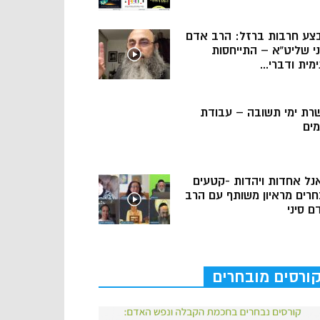
צע חרבות ברזל: הרב אדם
ני שליט”א – התייחסות
מית ודברי...
רת ימי תשובה – עבודת
מים
נל אחדות ויהדות -קטעים
חרים מראיון משותף עם הרב
ם סיני
ורסים מובחרים