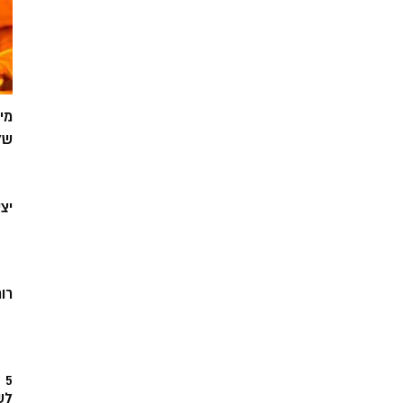
מי
של
יצ
רוח
5
לש