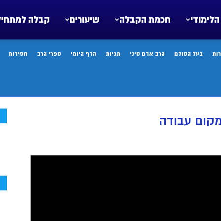
הלימודי
חכמת הקבלה
שיעורים
קבלה למתחיל
ות
בעל הסולם
הרב אדם סיני
תגיות
הדף היומי
ספרי הרב
חסידות
ח
מקום עבודה
ח