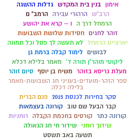
אימון
בנין בית המקדש
גדלות ההשגה
הרב"ש
הרהורי עבירה
הרמב" ם
הרמחל דרך ה
ו – קרא את יהושע
זוהר לחגים
חסידות שלושת השבועות
יארצייט הרמחל
לא תעשה לך פסל וכל תמונה
לבושים
לימוד קבלה ברמת גן
ליקוטי מוהר"ן תורה ד'
מאמר בלילא דכלא
מעלת גריסא בזוהר
משיח בן יוסף
סיום זוהר
ספר הזהר-מועדים-בעניני חג השבועות-מאמר
בלילה דכלה
סקר בחירות לכנסת 2015
פגם הברית
קבר הבעל שם טוב
קורונה בעצמאות
קורונה כתר
קורסים בחכמת הקבלה
רוחניות
שידוך רוחני
שידור חי חג הגאולה
תשעה באב תשסט