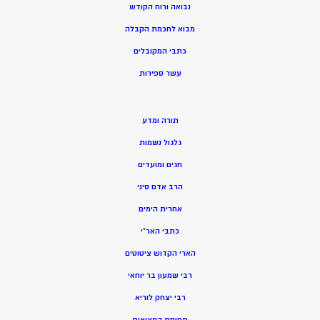
נבואה ורוח הקודש
מ
בוא לחכמת הקבלה
כתבי המקובלים
ע
שר ספירות
תורה ומדע
גלגול נשמות
חגים ומועדים
הרב אדם סיני
אחרית הימים
כתבי האר”י
הארי הקדוש ציטוטים
רבי שמעון בר יוחאי
רבי יצחק לוריא
תפיסת המציאות