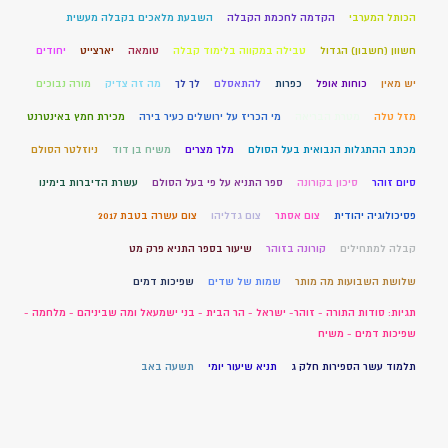
הכותל המערבי
הקדמה לחכמת הקבלה
השבעת מלאכים בקבלה מעשית
חשוון (חשבון) הגדול
טבילה במקווה בלימוד קבלה
טומאה
יארצייט
יחודים
יש מאין
כוחות אופל
כפרות
להתאסלם
לך לך
מה זה צדיק
מורה נבוכים
מזל טלה
מטרת הבריאה
מי הכריז על ירושלים כעיר בירה
מכירת חמץ באינטרנט
מכתב ההתגלות הנבואית בעל הסולם
מלך מצרים
משיח בן דוד
ניוזלטר הסולם
סיום זוהר
סיכון בקורונה
ספר התניא על פי בעל הסולם
עשרת הדיברות בימינו
פסיכולוגיה יהודית
צום אסתר
צום גדליהו
צום עשרה בטבת 2017
קבלה למתחילים
קורונה בזוהר
שיעור בספר התניא פרק מט
שלושת השבועות מה מותר
שמות של שדים
שפיכות דמים
תגיות: סודות התורה - זוהר- ישראל - הר הבית - בני ישמעאל ומה שביניהם - מלחמה -
שפיכות דמים - משיח
תלמוד עשר הספירות חלק ג
תניא שיעור יומי
תשעה באב