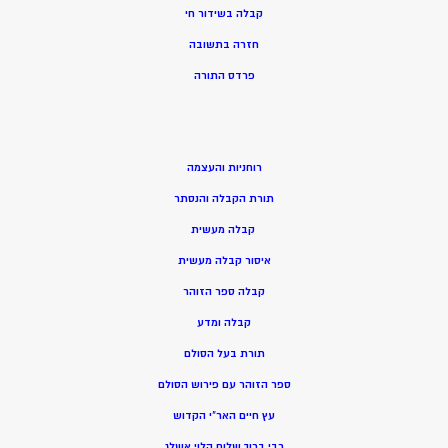
קבלה בשידור חי
חזרה בתשובה
פרדס התורה
רוחניות והעצמה
תורת הקבלה והנסתר
קבלה מעשית
איסור קבלה מעשית
קבלה ספר הזוהר
קבלה ומדע
תורת בעל הסולם
ספר הזוהר עם פירוש הסולם
עץ חיים האר”י הקדוש
רבי ברוך שלום הלוי אשלג