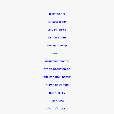
סוד החודשים
סודות התפילה
זוגיות ומשפחה
תורת החסידות
עולמות העליונים
סוד הצמצום
הקדמות בעל הסולם
פתיחה לחכמת הקבלה
אברהם יצחק הכהן קוק
מוסר ותיקון המידות
פירוש חלומות
שיעורי זוהר
הרצאות למתחילים