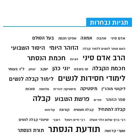
תגיות נבחרות
בעל הסולם
אמונה
אדם סיני
אהבה
אפיקי חכמה
הזוהר היומי
היסוד השבועי
האם מותר לנשים ללמוד קבלה
הרב אדם סיני
חכמת הנסתר
זוגיות
חכמת הקבלה
יוני כהן
יעקב
ל"ג בעומר
טו בשבט
יצחק
לימודי חסידות לנשים
לימוד קבלה לנשים
מיסטיקה
ליקוטי מוהר"ן
סוכות
מיסטיקה יהודית
מלחמה
קבלה
פרשת השבוע
ספר הזוהר
פורים
קבלה למתחיל
קורונה
קבלה מעשית
קליפות
שיעורי קבלה לנשים
רבי ברוך שלום הלוי אשלג
רבי חיים ויטאל
רשבי
תודעת הנסתר
תורת הנסתר
שערי קדושה