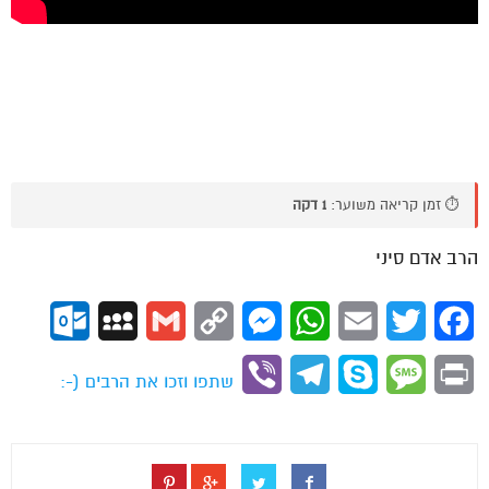
⏱️ זמן קריאה משוער:
1 דקה
הרב אדם סיני
ok.com
MySpace
Gmail
Copy
Messenger
WhatsApp
Email
Twitter
Facebook
Link
Viber
Telegram
Skype
Message
Print
שתפו וזכו את הרבים (-: