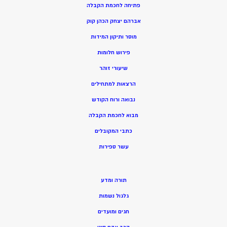
פתיחה לחכמת הקבלה
אברהם יצחק הכהן קוק
מוסר ותיקון המידות
פירוש חלומות
שיעורי זוהר
הרצאות למתחילים
נבואה ורוח הקודש
מ
בוא לחכמת הקבלה
כתבי המקובלים
ע
שר ספירות
תורה ומדע
גלגול נשמות
חגים ומועדים