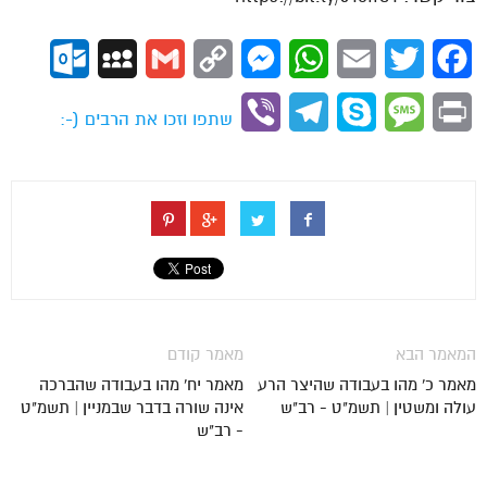
ok.com
MySpace
Gmail
Copy
Messenger
WhatsApp
Email
Twitter
Facebook
Link
Viber
Telegram
Skype
Message
Print
שתפו וזכו את הרבים (-:
המאמר הבא
מאמר קודם
מאמר כ' מהו בעבודה שהיצר הרע
מאמר יח' מהו בעבודה שהברכה
עולה ומשטין | תשמ"ט - רב"ש
אינה שורה בדבר שבמניין | תשמ"ט
- רב"ש