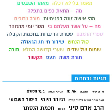
מאמר בלילא דכלה
מאמר השבטים
מה – מחאת כפים בתפלה
מהי אישה זונה בפנימיות
מורה נבוכים
מח – על אשר מעלתם בי
מסר יומי מהזוהר
ספרי הרמבם
עשרת הדיברות בחכמת הקבלה
קול הנחש
שידור חי חג הגאולה
שמות של שדים
שערי קדושה המלא
תורה
תורת משה
תעס
תקשור
תגיות נבחרות
בעל הסולם
אמונה
אדם סיני
אהבה
אפיקי חכמה
הזוהר היומי
היסוד השבועי
האם מותר לנשים ללמוד קבלה
הרב אדם סיני
חכמת הנסתר
זוגיות