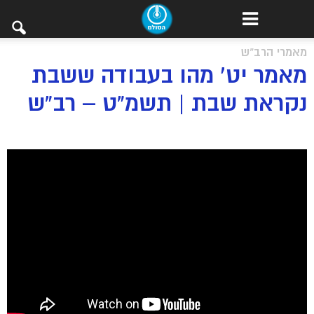
מאמרי הרב"ש
מאמר יט’ מהו בעבודה ששבת
נקראת שבת | תשמ”ט – רב”ש