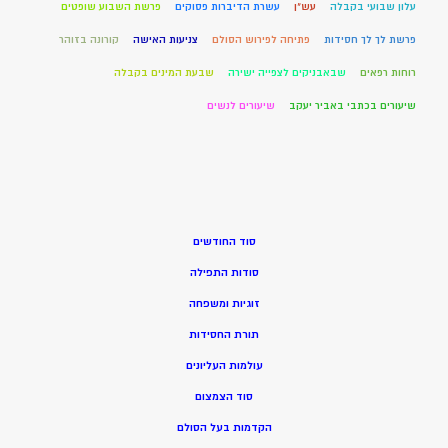
עלון שבועי בקבלה
עש"ן
עשרת הדיברות פסוקים
פרשת השבוע שופטים
פרשת לך לך חסידות
פתיחה לפירוש הסולם
צניעות האישה
קורונה בזוהר
רוחות רפאים
שבאבניקים לצפייה ישירה
שבעת המינים בקבלה
שיעורים בכתבי באביר יעקב
שיעורים לנשים
סוד החודשים
סודות התפילה
זוגיות ומשפחה
תורת החסידות
עולמות העליונים
סוד הצמצום
הקדמות בעל הסולם