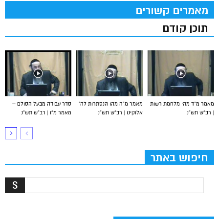
מאמרים קשורים
תוכן קודם
מאמר מ”ד מהי מלחמת רשות
מאמר מ”ה מהו הנסתרות לה’
סדר עבודה מבעל הסולם –
| רב”ש תש”נ
אלוקינו | רב”ש תש”נ
מאמר מ”ו | רב”ש תש”נ
חיפוש באתר