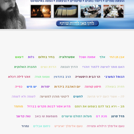
אבן מן החי
אלף
אמונה ושכל
אסטרולוגיה
בחיר בחלום
גלות
דעאש
האם מותר לאישה ללמוד זוהר?
הדרך הנכונה
הדרת נשים
ההכרה האלוקית
הכותל המערבי
הר הבית היסטוריה
הרב ברנדווין
ווצאפ תורה
זוהר לילה דכלא
חזרה בשאלה
חיסון קורונה
יום האהבה ביהדות
יסודות
יש מיש
כפייה
לה – אשרי העם ידעי תרועה
לחשים
ליקוטי מוהרן למשיעה
לשמה ולא לשמה
מב – וירא בצר להם בשמעו את רנתם
מדוע אסור לבנות מקדש בברזל
מוחמד
מזל סרטן
מכת דם
מעלות הסולם שיעורים
משמעות טו באב
נווה קדשך
נועם אלימלך הילולא ופטירה
נועם אלימלך יארצייט
ניחום אבלים
נמרוד