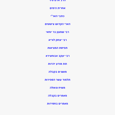
הרב אדם סיני
אחרית הימים
כתבי האר”י
הארי הקדוש ציטוטים
רבי שמעון בר יוחאי
רבי יצחק לוריא
תפיסת המציאות
רבי יעקב אבוחצירא
תת מודע יהדות
מושגים בקבלה
תלמוד עשר הספירות
משיח וגאולה
מאמרים בקבלה
מאמרים בחסידות