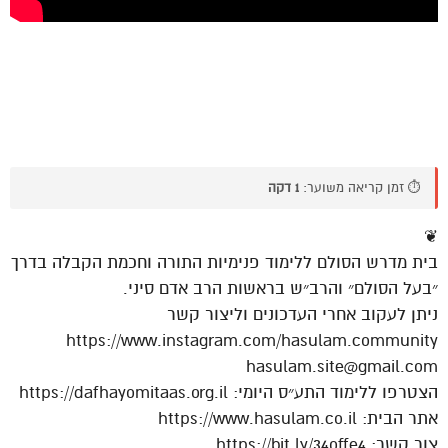
⏱️ זמן קריאה משוער:
1 דקה
❦
בית מדרש הסולם ללימוד פנימיות התורה וחכמת הקבלה בדרך
״בעל הסולם״ והרב״ש בראשות הרב אדם סיני.
ניתן לעקוב אחרי העדכונים וליצור קשר
https://www.instagram.com/hasulam.community
hasulam.site@gmail.com
הצטרפו ללימוד התע״ס היומי: https://dafhayomitaas.org.il
אתר הבית: https://www.hasulam.co.il
צור קשר: https://bit.ly/34offe4