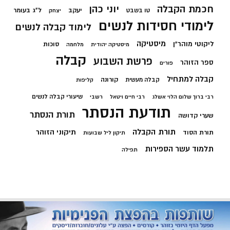
חכמת הקבלה
יוני כהן
יעקב
ל"ג בעומר
טו בשבט
יצחק
לימודי חסידות לנשים
לימוד קבלה לנשים
מיסטיקה
ליקוטי מוהר"ן
סוכות
מיסטיקה יהודית
מלחמה
קבלה
פרשת השבוע
ספר הזוהר
פורים
קבלה למתחיל
קורונה
קבלה מעשית
קליפות
שיעורי קבלה לנשים
רבי ברוך שלום הלוי אשלג
רבי חיים ויטאל
רשבי
תודעת הנסתר
תורת הנסתר
שערי קדושה
תורת הקבלה
תיקוני הזוהר
תורת הסוד
תיקון ליל שבועות
תלמוד עשר הספירות
תפילה