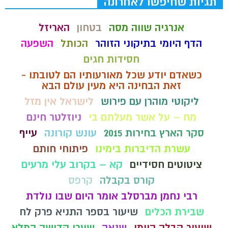
תגיות שחיפשו לאחרונה
אנרגיה שווה מסה
בטחון
האריזל
הדף היומי בתיקוני הזוהר
הכותל
השפעה
חסידות חגים
כשאדם יודע שכל מאורעותיו הם לטובתו -
זאת הבחינה היא מעין עולם הבא
ליקוטי מוהרן עם פירוש
לישראל אין מזל
מח – על אשר מעלתם בי
ניוזלטר חינם
סקר הארץ בחירות 2015
עונש קורונה
עייף
עשרת הדיברות בימינו
פיתוחי חותם
ציטוטים חסידיים
קא – בקרוב עלי מרעים
קורס בקבלה
קרפס
רבי נחמן מברסלב אומר היום שבו נולדת
שבירת הכלים
שיעור בספר התניא פרק לח
שיעור קבלה היומי
שנאה
שערי קדושה המלא