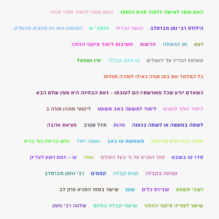
האם מותר לאישה ללמוד תורת הנסתר
האם מותר ללמוד סתרי תורה
הילולת רבי נתן מברסלב
הנשר הגדול
הרמב" ם
התחתון הוא רק מחצית מהעליון
ויצא
חג הגאולה
חדשות
חשיבות לימוד תיקוני הזוהר
טארמפ הכריז על ירושלים
טו באב קבלה
ימין ושמאל
כל המלמד את בתו תורה כאילו לומדה תפלות
כשאדם יודע שכל מאורעותיו הם לטובתו - זאת הבחינה היא מעין עולם הבא
לימוד זוהר לנשים
לימוד לתשעה באב תשעט
ליקוטי מוהרן תורה ב
לשמה במעשה או לשמה בכוונה
מהות
מזל עקרב
מציאת אהבה
משה רבנו רעיא מהימנא
משמעות טו באב
נעשה יחוד
נפש בריאה גוף בריא
סדר טו בשבט
ספר התניא על פי בעל הסולם
עומר
צו – זמם רשע לצדיק
קו אמצע
קורונה בקבלה
קורס קבלה
קסמים
רבי נחמן מברסלב
רשבי תשפא
שבירת כלים
שטן
שיעור בספר התניא פרק לב
שיעור לצפייה תיקוני הזוהר
שיעורי קבלה בחינם
שלווה רבי נחמן