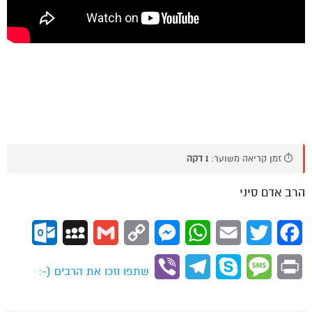
⏱️ זמן קריאה משוער:
1 דקה
הרב אדם סיני
ok.com
MySpace
Gmail
Copy
Messenger
WhatsApp
Email
Twitter
Facebook
Link
Viber
Telegram
Skype
Message
Print
שתפו וזכו את הרבים (-: