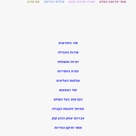
שערי קדושה המלא
תאריך פטירת רמבם
תכלית הבריאה
תת מודע
סוד החודשים
סודות התפילה
זוגיות ומשפחה
תורת החסידות
עולמות העליונים
סוד הצמצום
הקדמות בעל הסולם
פתיחה לחכמת הקבלה
אברהם יצחק הכהן קוק
מוסר ותיקון המידות