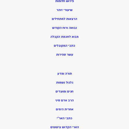
פירוש חלומות
שיעורי זוהר
הרצאות למתחילים
נבואה ורוח הקודש
מ
בוא לחכמת הקבלה
כתבי המקובלים
ע
שר ספירות
תורה ומדע
גלגול נשמות
חגים ומועדים
הרב אדם סיני
אחרית הימים
כתבי האר”י
הארי הקדוש ציטוטים