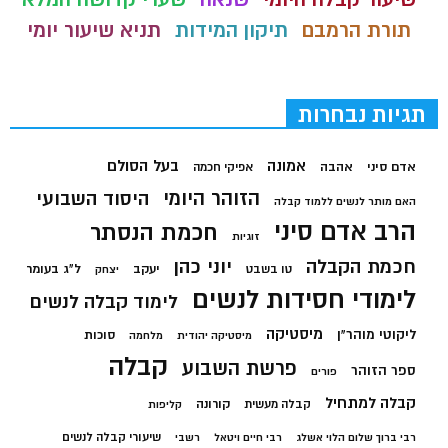
תורת הרמבם
תיקון המידות
תניא שיעור יומי
תגיות נבחרות
בעל הסולם
אמונה
אדם סיני
אהבה
אפיקי חכמה
הזוהר היומי
היסוד השבועי
האם מותר לנשים ללמוד קבלה
הרב אדם סיני
חכמת הנסתר
זוגיות
חכמת הקבלה
יוני כהן
יעקב
ל"ג בעומר
טו בשבט
יצחק
לימודי חסידות לנשים
לימוד קבלה לנשים
מיסטיקה
ליקוטי מוהר"ן
סוכות
מיסטיקה יהודית
מלחמה
קבלה
פרשת השבוע
ספר הזוהר
פורים
קבלה למתחיל
קורונה
קבלה מעשית
קליפות
שיעורי קבלה לנשים
רבי ברוך שלום הלוי אשלג
רבי חיים ויטאל
רשבי