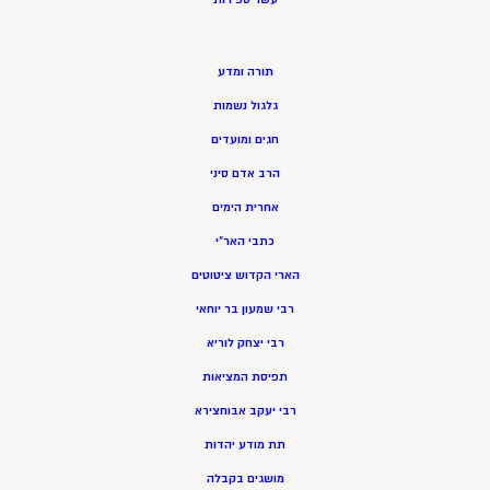
תורה ומדע
גלגול נשמות
חגים ומועדים
הרב אדם סיני
אחרית הימים
כתבי האר”י
הארי הקדוש ציטוטים
רבי שמעון בר יוחאי
רבי יצחק לוריא
תפיסת המציאות
רבי יעקב אבוחצירא
תת מודע יהדות
מושגים בקבלה