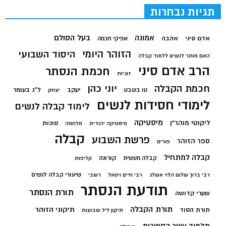
תגיות נבחרות
בעל הסולם
אמונה
אדם סיני
אהבה
אפיקי חכמה
הזוהר היומי
היסוד השבועי
האם מותר לנשים ללמוד קבלה
הרב אדם סיני
חכמת הנסתר
זוגיות
חכמת הקבלה
יוני כהן
יעקב
ל"ג בעומר
טו בשבט
יצחק
לימודי חסידות לנשים
לימוד קבלה לנשים
מיסטיקה
ליקוטי מוהר"ן
סוכות
מיסטיקה יהודית
מלחמה
קבלה
פרשת השבוע
ספר הזוהר
פורים
קבלה למתחיל
קורונה
קבלה מעשית
קליפות
שיעורי קבלה לנשים
רבי ברוך שלום הלוי אשלג
רבי חיים ויטאל
רשבי
תודעת הנסתר
תורת הנסתר
שערי קדושה
תורת הקבלה
תיקוני הזוהר
תורת הסוד
תיקון ליל שבועות