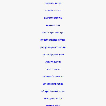
זוגיות ומשפחה
תורת החסידות
עולמות העליונים
סוד הצמצום
הקדמות בעל הסולם
פתיחה לחכמת הקבלה
אברהם יצחק הכהן קוק
מוסר ותיקון המידות
פירוש חלומות
שיעורי זוהר
הרצאות למתחילים
נבואה ורוח הקודש
מ
בוא לחכמת הקבלה
כתבי המקובלים
ע
שר ספירות