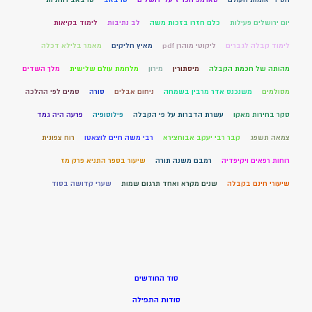
יום ירושלים פעילות
כלם חזרו בזכות משה
לב נתיבות
לימוד בקיאות
לימוד קבלה לגברים
ליקוטי מוהרן pdf
מאיץ חליקים
מאמר בלילא דכלה
מהותה של חכמת הקבלה
מיסתורין
מירון
מלחמת עולם שלישית
מלך השדים
מסולמים
משנכנס אדר מרבין בשמחה
ניחום אבלים
סורה
סמים לפי ההלכה
סקר בחירות מאקו
עשרת הדברות על פי הקבלה
פילוסופיה
פרעה היה גמד
צמאה תשפג
קבר רבי יעקב אבוחצירא
רבי משה חיים לוצאטו
רוח צפונית
רוחות רפאים ויקיפדיה
רמבם משנה תורה
שיעור בספר התניא פרק מז
שיעורי חינם בקבלה
שנים מקרא ואחד תרגום שמות
שערי קדושה בסוד
סוד החודשים
סודות התפילה