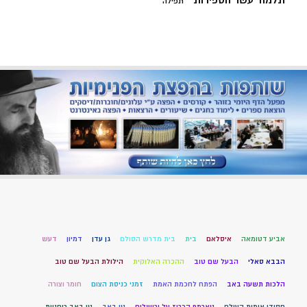
תלמוד עשר הספירות
תפילה
אביע דטומאה
איסלאם
בית
בית מדרש הסולם
גן עדן
דמיון
דעש
הבבא סאלי
הבעל שם טוב
ההכרה האלוקית
הילולת הבעל שם טוב
הלכות תשעה באב
הפתח לחכמת האמת
זמני כניסת הצום
חומר וצורה
חסידי אומות העולם
טארמפ הכריז על ירושלים
טו באב
טו באב רוחניות