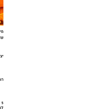
מי
של
יצ
רוח
5
לש