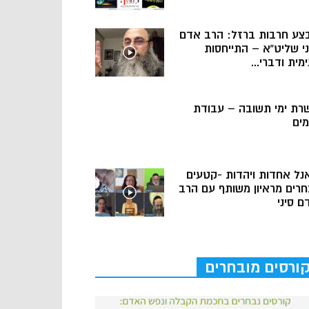
צע חרבות ברזל: הרב אדם
ני שליט”א – התייחסות
מית ודברי...
רת ימי תשובה – עבודת
מים
נל אחדות ויהדות -קטעים
חרים מראיון משותף עם הרב
ם סיני
ורסים מובחרים