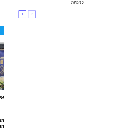
פנימיות
ה
אי
מג
הק