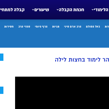
הלימודי
חכמת הקבלה
שיעורים
קבלה למתחיל
ות
בעל הסולם
הרב אדם סיני
תגיות
הדף היומי
ספרי הרב
חסידות
ח
הר לימוד בחצות לילה
ח