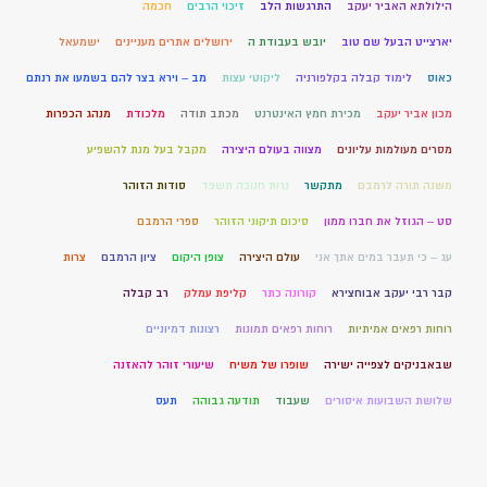
הילולתא האביר יעקב
התרגשות הלב
זיכוי הרבים
חכמה
יארצייט הבעל שם טוב
יובש בעבודת ה
ירושלים אתרים מעניינים
ישמעאל
כאוס
לימוד קבלה בקלפורניה
ליקוטי עצות
מב – וירא בצר להם בשמעו את רנתם
מכון אביר יעקב
מכירת חמץ האינטרנט
מכתב תודה
מלכודת
מנהג הכפרות
מסרים מעולמות עליונים
מצווה בעולם היצירה
מקבל בעל מנת להשפיע
משנה תורה לרמבם
מתקשר
נרות חנוכה תשפד
סודות הזוהר
סט – הגוזל את חברו ממון
סיכום תיקוני הזוהר
ספרי הרמבם
עג – כי תעבר במים אתך אני
עולם היצירה
צופן היקום
ציון הרמבם
צרות
קבר רבי יעקב אבוחצירא
קורונה כתר
קליפת עמלק
רב קבלה
רוחות רפאים אמיתיות
רוחות רפאים תמונות
רצונות דמיוניים
שבאבניקים לצפייה ישירה
שופרו של משיח
שיעורי זוהר להאזנה
שלושת השבועות איסורים
שעבוד
תודעה גבוהה
תעס