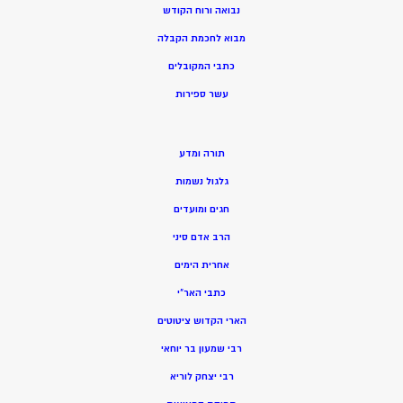
נבואה ורוח הקודש
מ
בוא לחכמת הקבלה
כתבי המקובלים
ע
שר ספירות
תורה ומדע
גלגול נשמות
חגים ומועדים
הרב אדם סיני
אחרית הימים
כתבי האר”י
הארי הקדוש ציטוטים
רבי שמעון בר יוחאי
רבי יצחק לוריא