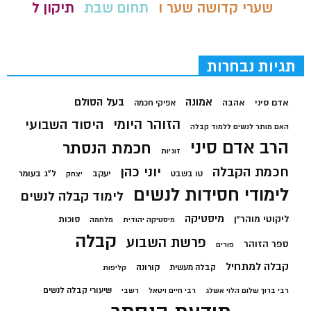
שערי קדושה שער ו
תחום שבת
תיקון ל
תגיות נבחרות
בעל הסולם
אמונה
אדם סיני
אהבה
אפיקי חכמה
הזוהר היומי
היסוד השבועי
האם מותר לנשים ללמוד קבלה
הרב אדם סיני
חכמת הנסתר
זוגיות
חכמת הקבלה
יוני כהן
יעקב
ל"ג בעומר
טו בשבט
יצחק
לימודי חסידות לנשים
לימוד קבלה לנשים
מיסטיקה
ליקוטי מוהר"ן
סוכות
מיסטיקה יהודית
מלחמה
קבלה
פרשת השבוע
ספר הזוהר
פורים
קבלה למתחיל
קורונה
קבלה מעשית
קליפות
שיעורי קבלה לנשים
רבי ברוך שלום הלוי אשלג
רבי חיים ויטאל
רשבי