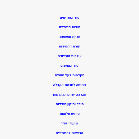
סוד החודשים
סודות התפילה
זוגיות ומשפחה
תורת החסידות
עולמות העליונים
סוד הצמצום
הקדמות בעל הסולם
פתיחה לחכמת הקבלה
אברהם יצחק הכהן קוק
מוסר ותיקון המידות
פירוש חלומות
שיעורי זוהר
הרצאות למתחילים