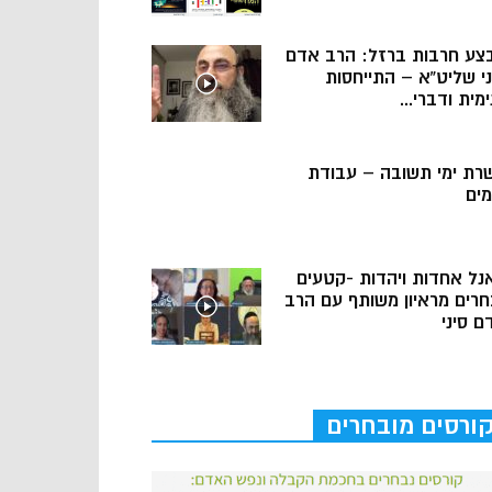
צע חרבות ברזל: הרב אדם
ני שליט”א – התייחסות
מית ודברי...
רת ימי תשובה – עבודת
מים
נל אחדות ויהדות -קטעים
חרים מראיון משותף עם הרב
ם סיני
ורסים מובחרים