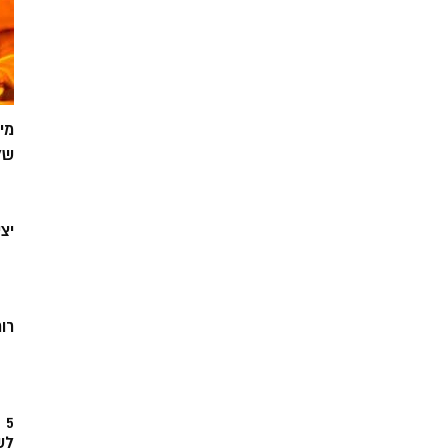
מי
של
יצ
רוח
5
לש