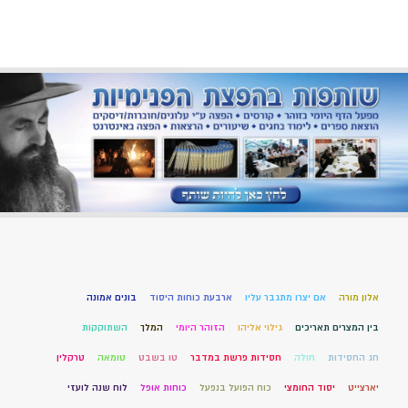
אלון מורה
אם יצרו מתגבר עליו
ארבעת כוחות היסוד
בונים אמונה
בין המצרים תאריכים
גילוי אליהו
הזוהר היומי
המלך
השתוקקות
חג החסידות
חולה
חסידות פרשת במדבר
טו בשבט
טומאה
טרקלין
יארצייט
יסוד החומצי
כוח הפועל בנפעל
כוחות אופל
לוח שנה לועזי