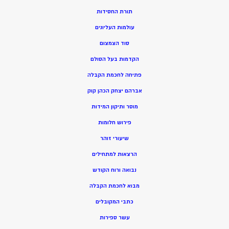
תורת החסידות
עולמות העליונים
סוד הצמצום
הקדמות בעל הסולם
פתיחה לחכמת הקבלה
אברהם יצחק הכהן קוק
מוסר ותיקון המידות
פירוש חלומות
שיעורי זוהר
הרצאות למתחילים
נבואה ורוח הקודש
מ
בוא לחכמת הקבלה
כתבי המקובלים
ע
שר ספירות