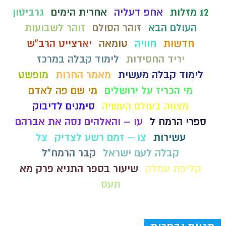
12 מזלות
אחפ דעליה
אחרית הימים
גרביטון
העולם הבא
זוהר הסולם
זוהר לשבועות
חדשות
חוויה
טומאה
יארצייט הרב"ש
יריד החסידות
לימוד קבלה במרכז
לימוד קבלה מעשית
מאמר החרות
מופשט
מי הכריז על ירושלים
מי שם פה לאדם
מצווה בעולם העשיה
סימנים לדיבוק
ספרי הרמח ל
עו – והאלהים נסה את אברהם
עשירות
צו – זמם רשע לצדיק
צל
קבלה לעם ישראל
קבר הרמח"ל
קליפת עמלק
שיעור בספר התניא פרק מא
תעס