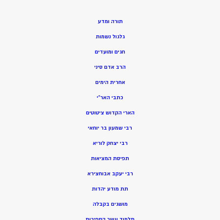
תורה ומדע
גלגול נשמות
חגים ומועדים
הרב אדם סיני
אחרית הימים
כתבי האר”י
הארי הקדוש ציטוטים
רבי שמעון בר יוחאי
רבי יצחק לוריא
תפיסת המציאות
רבי יעקב אבוחצירא
תת מודע יהדות
מושגים בקבלה
תלמוד עשר הספירות