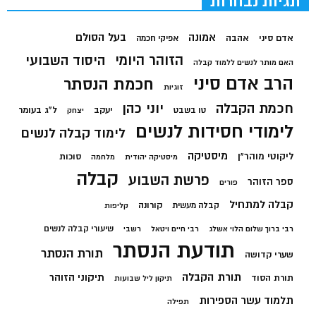
תגיות נבחרות
בעל הסולם
אמונה
אדם סיני
אהבה
אפיקי חכמה
הזוהר היומי
היסוד השבועי
האם מותר לנשים ללמוד קבלה
הרב אדם סיני
חכמת הנסתר
זוגיות
חכמת הקבלה
יוני כהן
יעקב
ל"ג בעומר
טו בשבט
יצחק
לימודי חסידות לנשים
לימוד קבלה לנשים
מיסטיקה
ליקוטי מוהר"ן
סוכות
מיסטיקה יהודית
מלחמה
קבלה
פרשת השבוע
ספר הזוהר
פורים
קבלה למתחיל
קורונה
קבלה מעשית
קליפות
שיעורי קבלה לנשים
רבי ברוך שלום הלוי אשלג
רבי חיים ויטאל
רשבי
תודעת הנסתר
תורת הנסתר
שערי קדושה
תורת הקבלה
תיקוני הזוהר
תורת הסוד
תיקון ליל שבועות
תלמוד עשר הספירות
תפילה