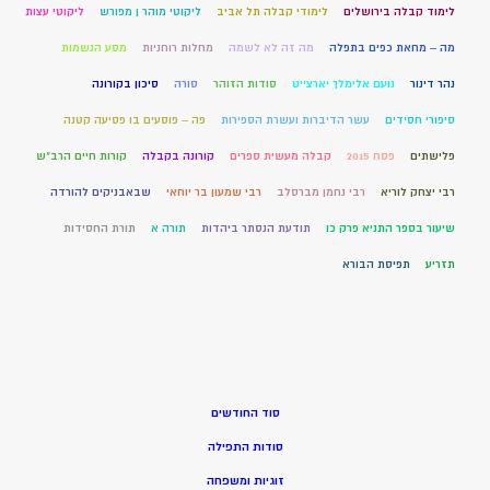
לימוד קבלה בירושלים
לימודי קבלה תל אביב
ליקוטי מוהר ן מפורש
ליקוטי עצות
מה – מחאת כפים בתפלה
מה זה לא לשמה
מחלות רוחניות
מסע הנשמות
נהר דינור
נועם אלימלך יארצייט
סודות הזוהר
סורה
סיכון בקורונה
סיפורי חסידים
עשר הדיברות ועשרת הספירות
פה – פוסעים בו פסיעה קטנה
פלישתים
פסח 2015
קבלה מעשית ספרים
קורונה בקבלה
קורות חיים הרב"ש
רבי יצחק לוריא
רבי נחמן מברסלב
רבי שמעון בר יוחאי
שבאבניקים להורדה
שיעור בספר התניא פרק כו
תודעת הנסתר ביהדות
תורה א
תורת החסידות
תזריע
תפיסת הבורא
סוד החודשים
סודות התפילה
זוגיות ומשפחה