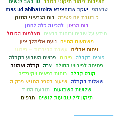
חשיבות לימוד תיקוני הזוהר
טו באב לנשים
טראמפ
יעקב אבוחצירא mas ud abihatzeira
כ בטבת יום פטירה
כוח הגרעיני החזק
כוח הרצון
להכינה כלה לחתן
מידע על שדים ורוחות פראים
מצלמות הכותל
משמעות החיים
נועם אלימלך ציון
ניחום אבלים
עשרת הדיברות – פירוט
פורים בקבלה
פירות
פרשת השבוע בקבלה
פתיחה לפירוש הסולם
צרה
קבלה ואמונה
קורס קבלה
רוחות רפאים ויקיפדיה
שאלות בקבלה
שיעור בספר התניא פרק ה
שלושת השבועות
תודעת הסוד
תיקון ליל שבועות לנשים
תרפים