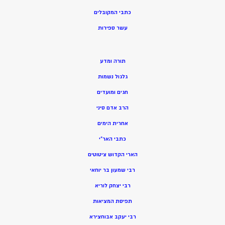
כתבי המקובלים
ע
שר ספירות
תורה ומדע
גלגול נשמות
חגים ומועדים
הרב אדם סיני
אחרית הימים
כתבי האר”י
הארי הקדוש ציטוטים
רבי שמעון בר יוחאי
רבי יצחק לוריא
תפיסת המציאות
רבי יעקב אבוחצירא