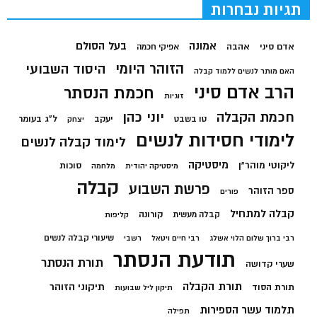
תגיות נבחרות
בעל הסולם
אמונה
אדם סיני
אהבה
אפיקי חכמה
הזוהר היומי
היסוד השבועי
האם מותר לנשים ללמוד קבלה
הרב אדם סיני
חכמת הנסתר
זוגיות
חכמת הקבלה
יוני כהן
יעקב
ל"ג בעומר
טו בשבט
יצחק
לימודי חסידות לנשים
לימוד קבלה לנשים
מיסטיקה
ליקוטי מוהר"ן
סוכות
מיסטיקה יהודית
מלחמה
קבלה
פרשת השבוע
ספר הזוהר
פורים
קבלה למתחיל
קורונה
קבלה מעשית
קליפות
שיעורי קבלה לנשים
רבי ברוך שלום הלוי אשלג
רבי חיים ויטאל
רשבי
תודעת הנסתר
תורת הנסתר
שערי קדושה
תורת הקבלה
תיקוני הזוהר
תורת הסוד
תיקון ליל שבועות
תלמוד עשר הספירות
תפילה