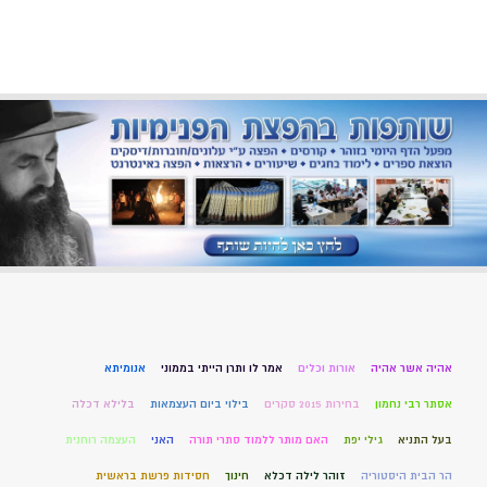
אהיה אשר אהיה
אורות וכלים
אמר לו ותרן הייתי בממוני
אנומיתא
אסתר רבי נחמון
בחירות 2015 סקרים
בילוי ביום העצמאות
בלילא דכלה
בעל התניא
גילי יפת
האם מותר ללמוד סתרי תורה
האני
העצמה רוחנית
הר הבית היסטוריה
זוהר לילה דכלא
חינוך
חסידות פרשת בראשית