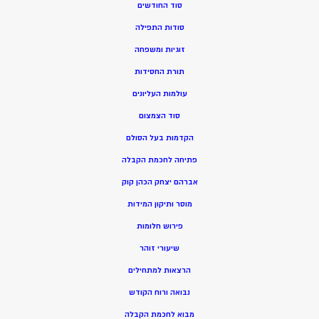
סוד החודשים
סודות התפילה
זוגיות ומשפחה
תורת החסידות
עולמות העליונים
סוד הצמצום
הקדמות בעל הסולם
פתיחה לחכמת הקבלה
אברהם יצחק הכהן קוק
מוסר ותיקון המידות
פירוש חלומות
שיעורי זוהר
הרצאות למתחילים
נבואה ורוח הקודש
מ
בוא לחכמת הקבלה