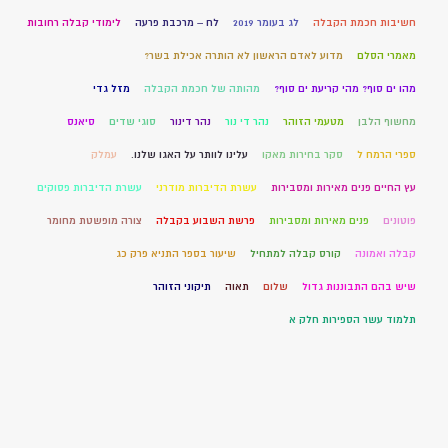
חשיבות חכמת הקבלה
לג בעומר 2019
לח – מרכבת פרעה
לימודי קבלה רחובות
מאמרי הסלם
מדוע לאדם הראשון לא הותרה אכילת בשר?
מהו ים סוף? מהי קריעת ים סוף?
מהותה של חכמת הקבלה
מזל גדי
מחשוף הלבן
מטעמי הזוהר
נהר די נור
נהר דינור
סוגי שדים
סיאנס
ספרי הרמח ל
סקר בחירות מאקו
עלינו לוותר על האגו שלנו.
עמלק
עץ החיים פנים מאירות ומסבירות
עשרת הדיברות מודרני
עשרת הדיברות פסוקים
פוטונים
פנים מאירות ומסבירות
פרשת השבוע בקבלה
צורה מופשטת מחומר
קבלה ואמונה
קורס קבלה למתחיל
שיעור בספר התניא פרק כג
שיש בהם התבוננות גדול
שלום
תאוה
תיקוני הזוהר
תלמוד עשר הספירות חלק א