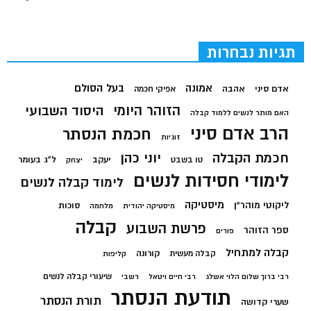
תגיות נבחרות
בעל הסולם
אמונה
אדם סיני
אהבה
אפיקי חכמה
הזוהר היומי
היסוד השבועי
האם מותר לנשים ללמוד קבלה
הרב אדם סיני
חכמת הנסתר
זוגיות
חכמת הקבלה
יוני כהן
יעקב
ל"ג בעומר
טו בשבט
יצחק
לימודי חסידות לנשים
לימוד קבלה לנשים
מיסטיקה
ליקוטי מוהר"ן
סוכות
מיסטיקה יהודית
מלחמה
קבלה
פרשת השבוע
ספר הזוהר
פורים
קבלה למתחיל
קורונה
קבלה מעשית
קליפות
שיעורי קבלה לנשים
רבי ברוך שלום הלוי אשלג
רבי חיים ויטאל
רשבי
תודעת הנסתר
תורת הנסתר
שערי קדושה