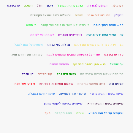
דם מילה
הסולם להורדה
הרמבם היה מקובל
זיכוך
חלל
חשכה
טו בשבט
טרקלין
יום ירושלים 2020
יסורים
ירושלים בירת ישראל ויקיפדיה
כב – חותם בתוך חותם
כי כולם ידעו אותי מגדולם ועד קטנם
כי תשא
לה – אשרי העם ידעי תרועה
לו צדיקים נסתרים
לשמה ולא לשמה
מב – וירא בצר להם בשמעו את רנתם
מזלות לפי הזוהר
משפיע על מנת לקבל
סדר טו בשבט
סח – כל הנפשות תאבים ומתאוים לממון
סעודת ראש חודש תמוז
עם ישראל
פג – מתן בסתר יכפה אף
פנימיות התורה
פרי חכם איגרות קודש איגרת מט
פרעה היה גמד
קול הלידה
קין והבל
קליפת נגה
רוצה משמע אני קיים
שאלות ותשובות בספירות
שביעי של פסח
שיעור בספר התניא פרק י
שיעורי זהר לשמיעה
שיעורי חינם בקבלה
שיעורים בספר התניא וידיאו
שיעורים בקיצור ליקוטי מוהרן
שיעורים על כל ספר התניא
שירים
תורת הקבלה
תעס