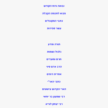
נבואה ורוח הקודש
מ
בוא לחכמת הקבלה
כתבי המקובלים
ע
שר ספירות
תורה ומדע
גלגול נשמות
חגים ומועדים
הרב אדם סיני
אחרית הימים
כתבי האר”י
הארי הקדוש ציטוטים
רבי שמעון בר יוחאי
רבי יצחק לוריא