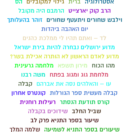
אסטרולוגיה
ברית
גילוי למקובלים
הס
הרב קוק יארצייט
הרמבם היה מקובל
וילבש שחורים ויתעטף שחורים
זוהר בהעלותך
יום האהבה ביהדות
לד – ואתם תהיו לי ממלכת כהנים
מדוע ירושלים נבחרה להיות בירת ישראל
מדוע לאדם הראשון לא הותרה אכילת בשר?
מהו הכוח
מירון תשפא
מלחמה גרעינית
מלחמת גוג ומגוג בפתח
משה רבנו
עו – והאלהים נסה את אברהם
קבלה
קבלה מעשית ספר הגורלות
קונטרס אחרון
קורס תודעת הנסתר
רעילות רוחנית
שביל החלב
שידוכים בקבלה
שיעור בספר התניא פרק לב
שיעורים בספר התניא לשמיעה
שלמה המלך