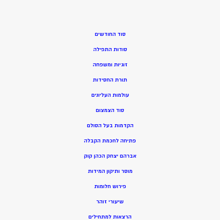
סוד החודשים
סודות התפילה
זוגיות ומשפחה
תורת החסידות
עולמות העליונים
סוד הצמצום
הקדמות בעל הסולם
פתיחה לחכמת הקבלה
אברהם יצחק הכהן קוק
מוסר ותיקון המידות
פירוש חלומות
שיעורי זוהר
הרצאות למתחילים