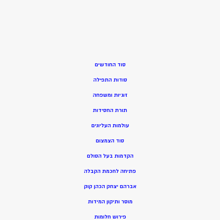
סוד החודשים
סודות התפילה
זוגיות ומשפחה
תורת החסידות
עולמות העליונים
סוד הצמצום
הקדמות בעל הסולם
פתיחה לחכמת הקבלה
אברהם יצחק הכהן קוק
מוסר ותיקון המידות
פירוש חלומות