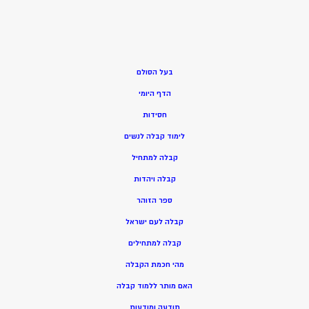
בעל הסולם
הדף היומי
חסידות
ל
ימוד קבלה לנשים
ק
בלה למתחיל
ק
בלה ויהדות
ספר הזוהר
קבלה לעם ישראל
קבלה למתחילים
מהי חכמת הקבלה
האם מותר ללמוד קבלה
תודעה ומודעות