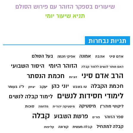
שיעורים בספקר הזוהר עם פירוש הסולם
תניא שיעור יומי
תגיות נבחרות
בעל הסולם
אמונה
אדם סיני
אהבה
אפיקי חכמה
הזוהר היומי
היסוד השבועי
האם מותר לנשים ללמוד קבלה
הרב אדם סיני
חכמת הנסתר
זוגיות
חכמת הקבלה
יוני כהן
יעקב
ל"ג בעומר
טו בשבט
יצחק
לימודי חסידות לנשים
לימוד קבלה לנשים
מיסטיקה
ליקוטי מוהר"ן
סוכות
מיסטיקה יהודית
מלחמה
קבלה
פרשת השבוע
ספר הזוהר
פורים
קבלה למתחיל
קורונה
קבלה מעשית
קליפות