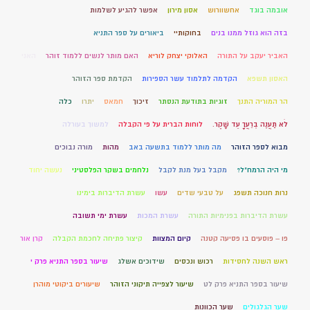
אובמה בוגד
אחשוורוש
אסון מירון
אפשר להגיע לשלמות
בזה הוא גוזל ממנו בנים
בחוקותיי
ביאורים על ספר התניא
האביר יעקב על התורה
האלוקי יצחק לוריא
האם מותר לנשים ללמוד זוהר
האני
האסון תשפא
הקדמה לתלמוד עשר הספירות
הקדמת ספר הזוהר
הר המוריה התנך
זוגיות בתודעת הנסתר
זיכוך
חמאס
יתרו
כלה
לֹא תַעֲנֶה בְרֵעֲךָ עֵד שָׁקֶר.
לוחות הברית על פי הקבלה
למשוך בעורלה
מבוא לספר הזוהר
מה מותר ללמוד בתשעה באב
מהות
מורה נבוכים
מי היה הרמח"ל?
מקבל בעל מנת לקבל
נלחמים בשקר הפלסטיני
נעשה יחוד
נרות חנוכה תשפג
על טבעי שדים
עשו
עשרת הדיברות בימינו
עשרת הדיברות בפנימיות התורה
עשרת המכות
עשרת ימי תשובה
פו – פוסעים בו פסיעה קטנה
קיום המצוות
קיצור פתיחה לחכמת הקבלה
קרן אור
ראש השנה לחסידות
רכוש ונכסים
שידוכים אשלג
שיעור בספר התניא פרק י
שיעור בספר התניא פרק לט
שיעור לצפייה תיקוני הזוהר
שיעורים ביקוטי מוהרן
שער הגלגולים
שער הכוונות