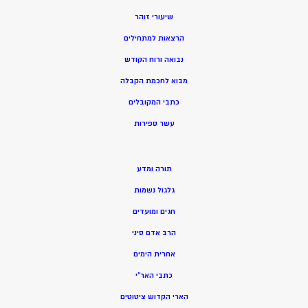
שיעורי זוהר
הרצאות למתחילים
נבואה ורוח הקודש
מ
בוא לחכמת הקבלה
כתבי המקובלים
ע
שר ספירות
תורה ומדע
גלגול נשמות
חגים ומועדים
הרב אדם סיני
אחרית הימים
כתבי האר”י
הארי הקדוש ציטוטים