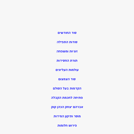
סוד החודשים
סודות התפילה
זוגיות ומשפחה
תורת החסידות
עולמות העליונים
סוד הצמצום
הקדמות בעל הסולם
פתיחה לחכמת הקבלה
אברהם יצחק הכהן קוק
מוסר ותיקון המידות
פירוש חלומות