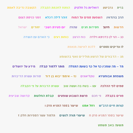
ברית
גרביטון
דואליות גל חלקיק
הפתח לחכמת הקבלה
הקשבה נדיבה לאמת
הרב ברנדווין
השפעת סמים על המוח
זוהר לילה דכלא
זמני כניסת הצום
חדשות
חינוך
חסידות חגים
טהרה
יום פטירת רשבי
יחודים
ישראל
כג – הוי לן כדניתא וילדה
כוח הרצון
כוחות רעים
כי האדם עץ השדה
לו צדיקים נסתרים
ללכת לאישה מנאפת
מג – הדבורים של הרשע מולידים נאוף בהשומע
מד – מה שמכין כף אל כף בשעת התפלה
מותר ללמוד קבלה
מידע על ירושלים
משפחת אבוחצירא
נוקליאונים
נז – אימתי יבוא בן דוד
סודות עשרת הדיברות
סמים לפי ההלכה
עט – בטח בה ועשה טוב
עשרת הדברות על פי הקבלה
פורים בקבלה
פי חכם
פרשת השבוע שופטים
קבלת החלטות
קדושה שביעית
קורות חיים הרב"ש
רחל אמנו
שיעור בספר התניא פרק ו
שיעור בספר התניא פרק ח
שיעורי תורה לנשים
תלמוד עשר הספירות חלק ז
תשעה באב תשסט