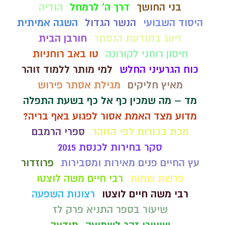
בני החושך
דרך ה' לרמחל
הודיה
היסוד השבועי
הנשר הגדול
השגה אמיתית
זיווג בתודעת הנסתר
חורבן הבית
חיסון רוחני לקורונה
טו באב רוחניות
כוח הגרעיני החלש
למי מותר ללמוד זוהר
מאיץ חליקים
מגילת אסתר פירוש
מד – מה שמכין כף אל כף בשעת התפלה
מדוע מצד האמת אסור לפגוע באף בריה?
מכת בכורות לפי הזוהר
ספרי הרמבם
סקר בחירות לכנסת 2015
עץ החיים פנים מאירות ומסבירות
פרוזדור
פרשת שמות
רבי חיים משה לוצטו
רבי משה חיים לוצטו
רצונות השפעה
שיעור בספר התניא פרק לז