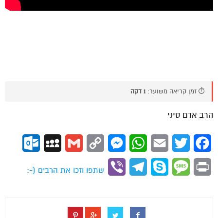
⏱️ זמן קריאה משוער:
1 דקה
הרב אדם סיני
ok.com
MySpace
Gmail
Copy
Messenger
WhatsApp
Email
Twitter
Facebook
Link
Viber
Telegram
Skype
Message
Print
שתפו וזכו את הרבים (-: