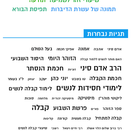
שיעורי זהר לשמיעה
תודעה
תמונה של עשרת הדיברות
תפיסת הבורא
תגיות נבחרות
בעל הסולם
אמונה
אדם סיני
אהבה
אפיקי חכמה
הזוהר היומי
היסוד השבועי
האם מותר לנשים ללמוד קבלה
הרב אדם סיני
חכמת הנסתר
זוגיות
חכמת הקבלה
יוני כהן
יעקב
ל"ג בעומר
טו בשבט
יצחק
לימודי חסידות לנשים
לימוד קבלה לנשים
מיסטיקה
ליקוטי מוהר"ן
סוכות
מיסטיקה יהודית
מלחמה
קבלה
פרשת השבוע
ספר הזוהר
פורים
קבלה למתחיל
קורונה
קבלה מעשית
קליפות
שיעורי קבלה לנשים
רבי ברוך שלום הלוי אשלג
רבי חיים ויטאל
רשבי