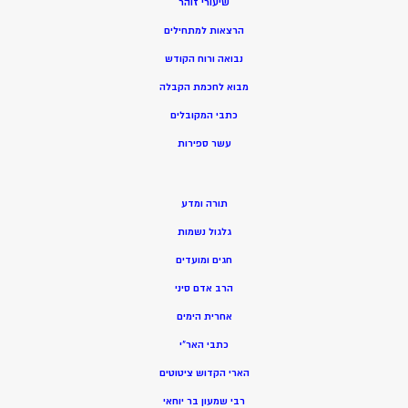
שיעורי זוהר
הרצאות למתחילים
נבואה ורוח הקודש
מ
בוא לחכמת הקבלה
כתבי המקובלים
ע
שר ספירות
תורה ומדע
גלגול נשמות
חגים ומועדים
הרב אדם סיני
אחרית הימים
כתבי האר”י
הארי הקדוש ציטוטים
רבי שמעון בר יוחאי