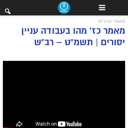
מאמרי הרב"ש
מאמר כז’ מהו בעבודה עניין
יסורים | תשמ”ט – רב”ש