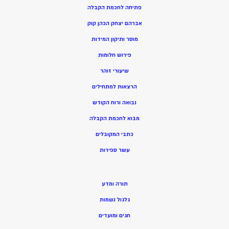
פתיחה לחכמת הקבלה
אברהם יצחק הכהן קוק
מוסר ותיקון המידות
פירוש חלומות
שיעורי זוהר
הרצאות למתחילים
נבואה ורוח הקודש
מ
בוא לחכמת הקבלה
כתבי המקובלים
ע
שר ספירות
תורה ומדע
גלגול נשמות
חגים ומועדים