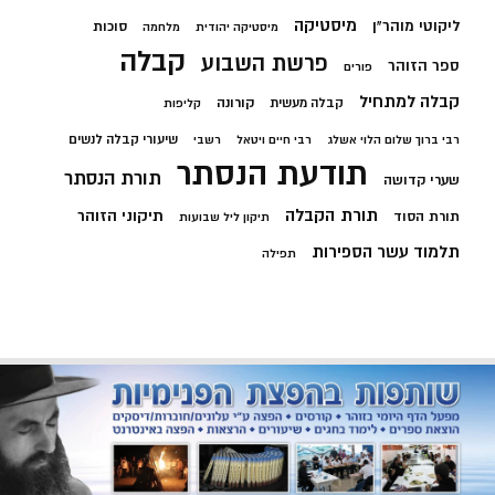
מיסטיקה
ליקוטי מוהר"ן
סוכות
מיסטיקה יהודית
מלחמה
קבלה
פרשת השבוע
ספר הזוהר
פורים
קבלה למתחיל
קורונה
קבלה מעשית
קליפות
שיעורי קבלה לנשים
רבי ברוך שלום הלוי אשלג
רבי חיים ויטאל
רשבי
תודעת הנסתר
תורת הנסתר
שערי קדושה
תורת הקבלה
תיקוני הזוהר
תורת הסוד
תיקון ליל שבועות
תלמוד עשר הספירות
תפילה