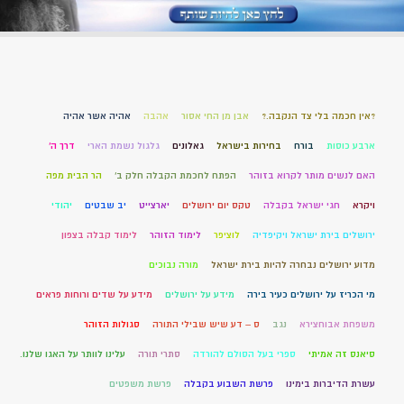
?אין חכמה בלי צד הנקבה.?
אבן מן החי אסור
אהבה
אהיה אשר אהיה
ארבע כוסות
בורח
בחירות בישראל
גאלונים
גלגול נשמת הארי
דרך ה'
האם לנשים מותר לקרוא בזוהר
הפתח לחכמת הקבלה חלק ב'
הר הבית מפה
ויקרא
חגי ישראל בקבלה
טקס יום ירושלים
יארצייט
יב שבטים
יהודי
ירושלים בירת ישראל ויקיפדיה
לוציפר
לימוד הזוהר
לימוד קבלה בצפון
מדוע ירושלים נבחרה להיות בירת ישראל
מורה נבוכים
מי הכריז על ירושלים כעיר בירה
מידע על ירושלים
מידע על שדים ורוחות פראים
משפחת אבוחצירא
נגב
ס – דע שיש שבילי התורה
סגולות הזוהר
סיאנס זה אמיתי
ספרי בעל הסולם להורדה
סתרי תורה
עלינו לוותר על האגו שלנו.
עשרת הדיברות בימינו
פרשת השבוע בקבלה
פרשת משפטים