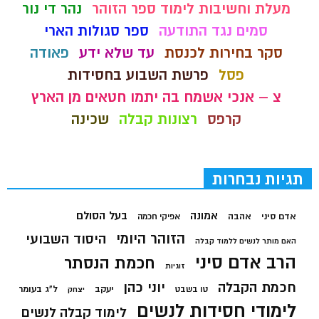
מעלת וחשיבות לימוד ספר הזוהר
נהר די נור
סמים נגד התודעה
ספר סגולות הארי
סקר בחירות לכנסת
עד שלא ידע
פאודה
פסל
פרשת השבוע בחסידות
צ – אנכי אשמח בה יתמו חטאים מן הארץ
קרפס
רצונות קבלה
שכינה
תגיות נבחרות
בעל הסולם
אמונה
אדם סיני
אהבה
אפיקי חכמה
הזוהר היומי
היסוד השבועי
האם מותר לנשים ללמוד קבלה
הרב אדם סיני
חכמת הנסתר
זוגיות
חכמת הקבלה
יוני כהן
יעקב
ל"ג בעומר
טו בשבט
יצחק
לימודי חסידות לנשים
לימוד קבלה לנשים