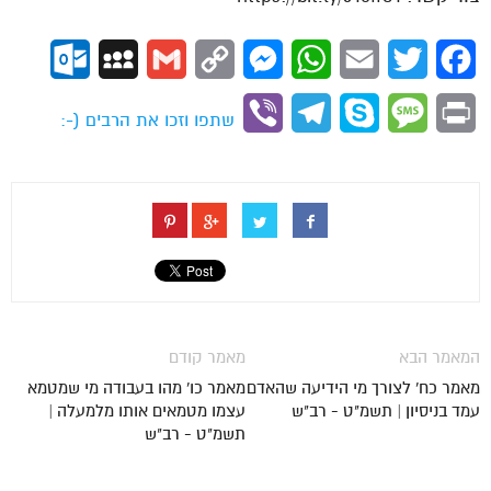
ok.com
MySpace
Gmail
Copy
Messenger
WhatsApp
Email
Twitter
Facebook
Link
Viber
Telegram
Skype
Message
Print
שתפו וזכו את הרבים (-:
המאמר הבא
מאמר קודם
מאמר כח' לצורך מי הידיעה שהאדם
מאמר כו' מהו בעבודה מי שמטמא
עמד בניסיון | תשמ"ט - רב"ש
עצמו מטמאים אותו מלמעלה |
תשמ"ט - רב"ש