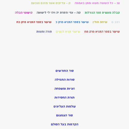
צג – כל העושה משא ומתן באמונה
ק – צדיקים אשר מזגם וטבעם
קבלה מעשית ספר הגורלות
קה – עזי וזמרת יה ויהי לי לישועה
קישוטי הכלה
רמב ם
שיחת חולין
שיעור בספר התניא פרק כ
שיעור בספר התניא פרק כח
שיעור בספר התניא פרק מח
שיעורי תניא לנשים
תורה ומצוות
סוד החודשים
סודות התפילה
זוגיות ומשפחה
תורת החסידות
עולמות העליונים
סוד הצמצום
הקדמות בעל הסולם