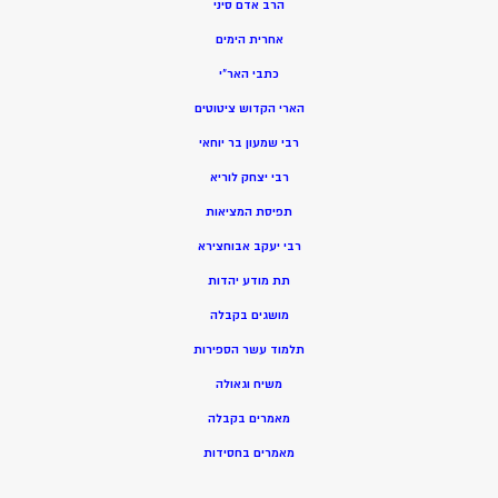
הרב אדם סיני
אחרית הימים
כתבי האר”י
הארי הקדוש ציטוטים
רבי שמעון בר יוחאי
רבי יצחק לוריא
תפיסת המציאות
רבי יעקב אבוחצירא
תת מודע יהדות
מושגים בקבלה
תלמוד עשר הספירות
משיח וגאולה
מאמרים בקבלה
מאמרים בחסידות