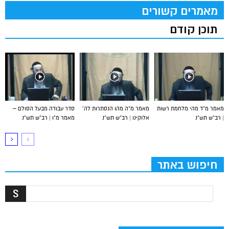
מאמרים קשורים
תוכן קודם
מאמר מ”ד מהי מלחמת רשות
מאמר מ”ה מהו הנסתרות לה’
סדר עבודה מבעל הסולם –
| רב”ש תש”נ
אלוקינו | רב”ש תש”נ
מאמר מ”ו | רב”ש תש”נ
חיפוש באתר