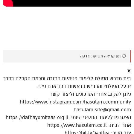
⏱️ זמן קריאה משוער:
1 דקה
❦
בית מדרש הסולם ללימוד פנימיות התורה וחכמת הקבלה בדרך
״בעל הסולם״ והרב״ש בראשות הרב אדם סיני.
ניתן לעקוב אחרי העדכונים וליצור קשר
https://www.instagram.com/hasulam.community
hasulam.site@gmail.com
הצטרפו ללימוד התע״ס היומי: https://dafhayomitaas.org.il
אתר הבית: https://www.hasulam.co.il
צור קשר: https://bit.ly/34offe4