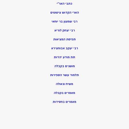
כתבי האר”י
הארי הקדוש ציטוטים
רבי שמעון בר יוחאי
רבי יצחק לוריא
תפיסת המציאות
רבי יעקב אבוחצירא
תת מודע יהדות
מושגים בקבלה
תלמוד עשר הספירות
משיח וגאולה
מאמרים בקבלה
מאמרים בחסידות