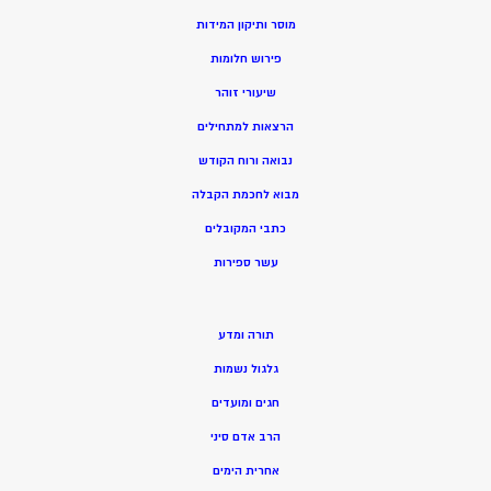
מוסר ותיקון המידות
פירוש חלומות
שיעורי זוהר
הרצאות למתחילים
נבואה ורוח הקודש
מ
בוא לחכמת הקבלה
כתבי המקובלים
ע
שר ספירות
תורה ומדע
גלגול נשמות
חגים ומועדים
הרב אדם סיני
אחרית הימים