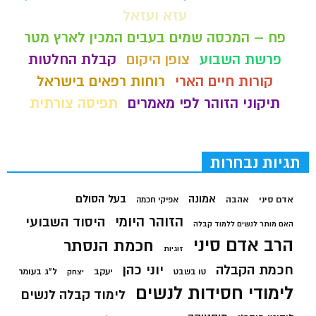
עזא ועזאל
פח – המכסה שמים בעבים המכין לארץ מטר
פרשת השבוע
צופן היקום
קבלת החלטות
קורות חיים הארי
רוחות רפאים בישראל
תיקוני הזוהר לפי מאמרים
תפיסה צורתית
תגיות נבחרות
בעל הסולם
אמונה
אדם סיני
אהבה
אפיקי חכמה
הזוהר היומי
היסוד השבועי
האם מותר לנשים ללמוד קבלה
הרב אדם סיני
חכמת הנסתר
זוגיות
חכמת הקבלה
יוני כהן
יעקב
ל"ג בעומר
טו בשבט
יצחק
לימודי חסידות לנשים
לימוד קבלה לנשים