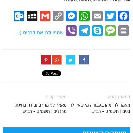
ok.com
MySpace
Gmail
Copy
Messenger
WhatsApp
Email
Twitter
Facebook
Link
Viber
Telegram
Skype
Message
Print
שתפו וזכו את הרבים (-:
המאמר הבא
מאמר קודם
מאמר לה' מהו בעבודה מי שאין לו
מאמר לג' מהי בעבודה בחינת
בנים | תשמ"ט - רב"ש
מרגלים | תשמ"ט - רב"ש