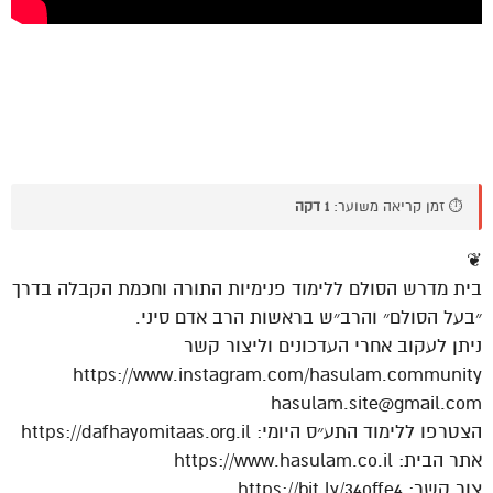
⏱️ זמן קריאה משוער:
1 דקה
❦
בית מדרש הסולם ללימוד פנימיות התורה וחכמת הקבלה בדרך
״בעל הסולם״ והרב״ש בראשות הרב אדם סיני.
ניתן לעקוב אחרי העדכונים וליצור קשר
https://www.instagram.com/hasulam.community
hasulam.site@gmail.com
הצטרפו ללימוד התע״ס היומי: https://dafhayomitaas.org.il
אתר הבית: https://www.hasulam.co.il
צור קשר: https://bit.ly/34offe4