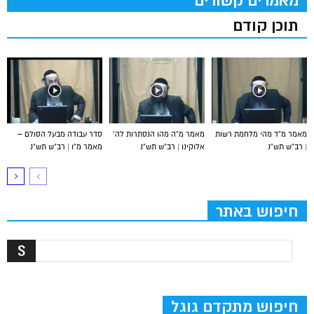
מאמרים קשורים
תוכן קודם
מאמר מ”ד מהי מלחמת רשות
מאמר מ”ה מהו הנסתרות לה’
סדר עבודה מבעל הסולם –
| רב”ש תש”נ
אלוקינו | רב”ש תש”נ
מאמר מ”ו | רב”ש תש”נ
חיפוש באתר
חיפוש מתקדם גוגל