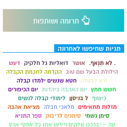
תגיות שחיפשו לאחרונה
. לֹא תִנְאָף.
אושר
דואליות גל חלקיק
דעש
הילולת הבעל שם טוב
הקדמה לחכמת הקבלה
זרע לבטלה
חטא שנשים ילמדו קבלה
חשש חמץ
יום האהבה ביהדות
יום הכיפורים
כישוף
ל בניסןן
לימודי קבלה לנשים
מזלות מתאימים
מלאכי חבלה
מציאת אהבה
סימן גשמי
סימנים לדיבוק
ספר התניא
עה – יברכנו אלקים וייראו אתו כל אפסי ארץ