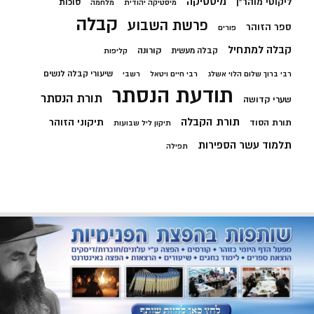
מיסטיקה
ליקוטי מוהר"ן
סוכות
מיסטיקה יהודית
מלחמה
קבלה
פרשת השבוע
ספר הזוהר
פורים
קבלה למתחיל
קורונה
קבלה מעשית
קליפות
שיעורי קבלה לנשים
רבי ברוך שלום הלוי אשלג
רבי חיים ויטאל
רשבי
תודעת הנסתר
תורת הנסתר
שערי קדושה
תורת הקבלה
תיקוני הזוהר
תורת הסוד
תיקון ליל שבועות
תלמוד עשר הספירות
תפילה