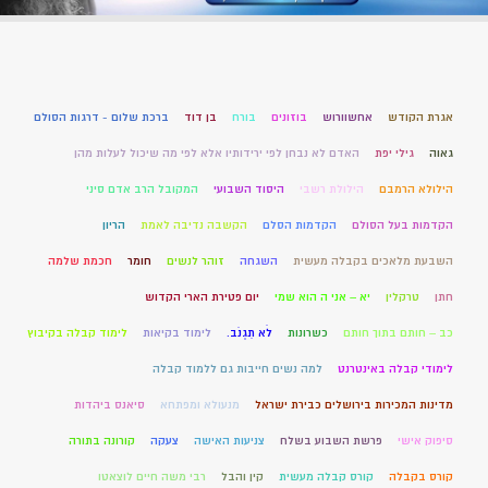
אגרת הקודש
אחשוורוש
בוזונים
בורח
בן דוד
ברכת שלום - דרגות הסולם
גאוה
גילי יפת
האדם לא נבחן לפי ירידותיו אלא לפי מה שיכול לעלות מהן
הילולא הרמבם
הילולת רשבי
היסוד השבועי
המקובל הרב אדם סיני
הקדמות בעל הסולם
הקדמות הסלם
הקשבה נדיבה לאמת
הריון
השבעת מלאכים בקבלה מעשית
השגחה
זוהר לנשים
חומר
חכמת שלמה
חתן
טרקלין
יא – אני ה הוא שמי
יום פטירת הארי הקדוש
כב – חותם בתוך חותם
כשרונות
לֹא תִגְנֹב.
לימוד בקיאות
לימוד קבלה בקיבוץ
לימודי קבלה באינטרנט
למה נשים חייבות גם ללמוד קבלה
מדינות המכירות בירושלים כבירת ישראל
מנעולא ומפתחא
סיאנס ביהדות
סיפוק אישי
פרשת השבוע בשלח
צניעות האישה
צעקה
קורונה בתורה
קורס בקבלה
קורס קבלה מעשית
קין והבל
רבי משה חיים לוצאטו