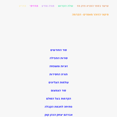
שיעור בספר התניא פרק מז
שלה הקדוש
תורה ומדע
תזזיתי
תזריע
תיקוני הזוהר מאמרים- הקדמה
סוד החודשים
סודות התפילה
זוגיות ומשפחה
תורת החסידות
עולמות העליונים
סוד הצמצום
הקדמות בעל הסולם
פתיחה לחכמת הקבלה
אברהם יצחק הכהן קוק