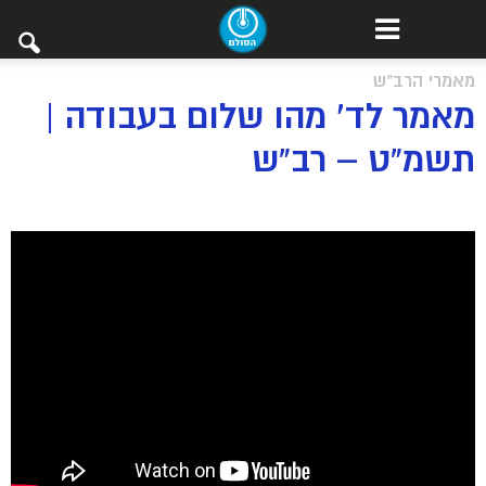
מאמרי הרב"ש
מאמר לד’ מהו שלום בעבודה |
תשמ”ט – רב”ש