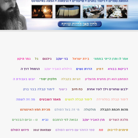
אמר לו ותרן הייתי בממוני
בירת ישראל
בני יעקב
גיהנום
גל
גמר תיקון
דביקות בבורא
דמיון
הדרת נשים
הילולא האביר יעקב
הרמחל דרך ה
התחתון הוא רק מחצית מהעליון
זוגיות בקבלה
חלקיק יסודי
יובש בעבודת ה
ילבש שחורים וילך לעיר אחרת
כח חיוב
כישוף
לימוד קבלה בבני ברק
לימוד קבלה בפלורידה
לימוד קבלה לנשים
מאמר השבטים
מה זה לשמה
מהות חכמת הקבלה
מולקולה
מי זה בעל הסולם
מכירת חמץ האינטרנט
מלכת השדים
מרן האביר יעקב
נבואה לפי הרמבם
נביא
נו – וביום הבכורים
סימנים לדיבוק
סמ
ספר הזוהר עם פירוש הסולם
עצמאות 2017
פירוש הסולם