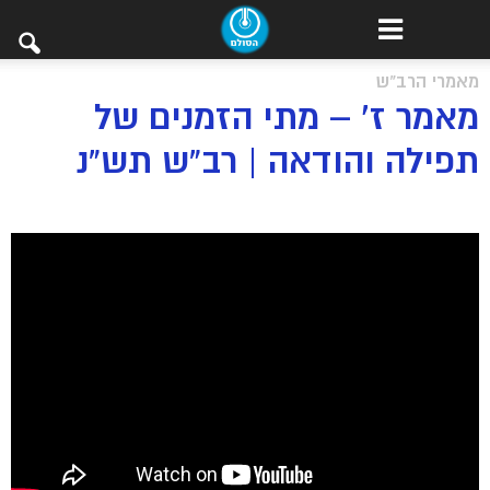
מאמרי הרב"ש
מאמר ז’ – מתי הזמנים של
תפילה והודאה | רב”ש תש”נ