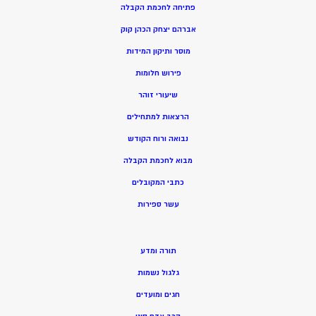
פתיחה לחכמת הקבלה
אברהם יצחק הכהן קוק
מוסר ותיקון המידות
פירוש חלומות
שיעורי זוהר
הרצאות למתחילים
נבואה ורוח הקודש
מ
בוא לחכמת הקבלה
כתבי המקובלים
ע
שר ספירות
תורה ומדע
גלגול נשמות
חגים ומועדים