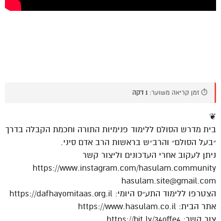
⏱️ זמן קריאה משוער:
1 דקה
❦
בית מדרש הסולם ללימוד פנימיות התורה וחכמת הקבלה בדרך
״בעל הסולם״ והרב״ש בראשות הרב אדם סיני.
ניתן לעקוב אחרי העדכונים וליצור קשר
https://www.instagram.com/hasulam.community
hasulam.site@gmail.com
הצטרפו ללימוד התע״ס היומי: https://dafhayomitaas.org.il
אתר הבית: https://www.hasulam.co.il
צור קשר: https://bit.ly/34offe4