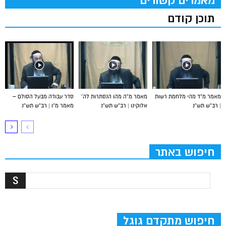
מאמרים קשורים
תוכן קודם
מאמר מ”ד מהי מלחמת רשות
מאמר מ”ה מהו הנסתרות לה’
סדר עבודה מבעל הסולם –
| רב”ש תש”נ
אלוקינו | רב”ש תש”נ
מאמר מ”ו | רב”ש תש”נ
חיפוש באתר
חיפוש מתקדם גוגל