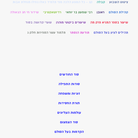
ציטוט השבוע
קבלה
קג – כל המונע הלכה מפי תלמיד כאלו גוזלו מנחלת אבות
קהילת הסולם
ראובן
רבי שמעון בר יוחאי
רדיוטאקטיבי
שידור חי חג הגאולה
שיעור בספר התניא פרק מה
שיעורים ביקוטי מוהרן
שערי קדושה בסוד
תהילים לציון בעל הסולם
תודעת הנסתר
תלמוד עשר הספירות חלק ג
סוד החודשים
סודות התפילה
זוגיות ומשפחה
תורת החסידות
עולמות העליונים
סוד הצמצום
הקדמות בעל הסולם