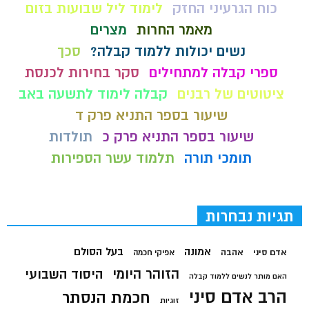
כוח הגרעיני החזק
לימוד ליל שבועות בזום
מאמר החרות
מצרים
נשים יכולות ללמוד קבלה?
סכך
ספרי קבלה למתחילים
סקר בחירות לכנסת
ציטוטים של רבנים
קבלה לימוד לתשעה באב
שיעור בספר התניא פרק ד
שיעור בספר התניא פרק כ
תולדות
תומכי תורה
תלמוד עשר הספירות
תגיות נבחרות
בעל הסולם
אמונה
אדם סיני
אהבה
אפיקי חכמה
הזוהר היומי
היסוד השבועי
האם מותר לנשים ללמוד קבלה
הרב אדם סיני
חכמת הנסתר
זוגיות