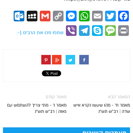
ok.com
MySpace
Gmail
Copy
Messenger
WhatsApp
Email
Twitter
Facebook
Link
Viber
Telegram
Skype
Message
Print
שתפו וזכו את הרבים (-:
המאמר הבא
מאמר קודם
מאמר ח' - מהו שעשו נקרא איש
מאמר ו' - מתי צריך להשתמש עם
שדה | רב"ש תש"נ
גאוה | רב"ש תש"נ