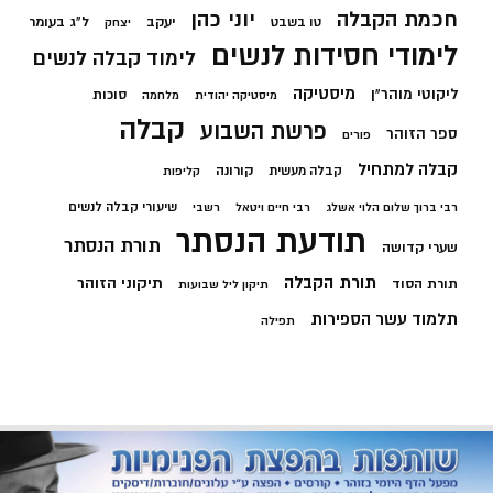
חכמת הקבלה
יוני כהן
יעקב
ל"ג בעומר
טו בשבט
יצחק
לימודי חסידות לנשים
לימוד קבלה לנשים
מיסטיקה
ליקוטי מוהר"ן
סוכות
מיסטיקה יהודית
מלחמה
קבלה
פרשת השבוע
ספר הזוהר
פורים
קבלה למתחיל
קורונה
קבלה מעשית
קליפות
שיעורי קבלה לנשים
רבי ברוך שלום הלוי אשלג
רבי חיים ויטאל
רשבי
תודעת הנסתר
תורת הנסתר
שערי קדושה
תורת הקבלה
תיקוני הזוהר
תורת הסוד
תיקון ליל שבועות
תלמוד עשר הספירות
תפילה