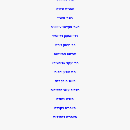
הרב אדם סיני
אחרית הימים
כתבי האר”י
הארי הקדוש ציטוטים
רבי שמעון בר יוחאי
רבי יצחק לוריא
תפיסת המציאות
רבי יעקב אבוחצירא
תת מודע יהדות
מושגים בקבלה
תלמוד עשר הספירות
משיח וגאולה
מאמרים בקבלה
מאמרים בחסידות