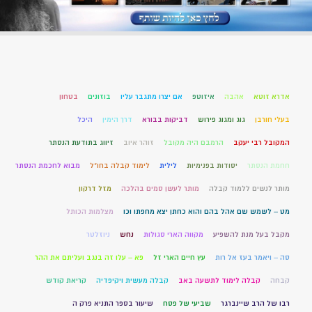
אדרא זוטא
אהבה
איזוטפ
אם יצרו מתגבר עליו
בוזונים
בטחון
בעלי חורבן
גוג ומגוג פירוש
דביקות בבורא
דרך הימין
היכל
המקובל רבי יעקב
הרמבם היה מקובל
זוהר איוב
זיווג בתודעת הנסתר
חחמת הנסתר
יסודות בפנימיות
לילית
לימוד קבלה בחו"ל
מבוא לחכמת הנסתר
מותר לנשים ללמוד קבלה
מותר לעשן סמים בהלכה
מזל דרקון
מט – לשמש שם אהל בהם והוא כחתן יצא מחפתו וכו
מצלמות הכותל
מקבל בעל מנת להשפיע
מקווה הארי סגולות
נחש
ניוזלטר
סה – ויאמר בעז אל רות
עץ חיים הארי זל
פא – עלו זה בנגב ועליתם את ההר
קבחה
קבלה לימוד לתשעה באב
קבלה מעשית ויקיפדיה
קריאת קודש
רבו של הרב שיינברגר
שביעי של פסח
שיעור בספר התניא פרק ה