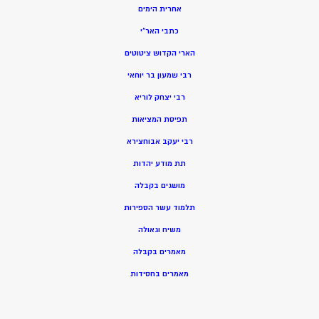
אחרית הימים
כתבי האר”י
הארי הקדוש ציטוטים
רבי שמעון בר יוחאי
רבי יצחק לוריא
תפיסת המציאות
רבי יעקב אבוחצירא
תת מודע יהדות
מושגים בקבלה
תלמוד עשר הספירות
משיח וגאולה
מאמרים בקבלה
מאמרים בחסידות