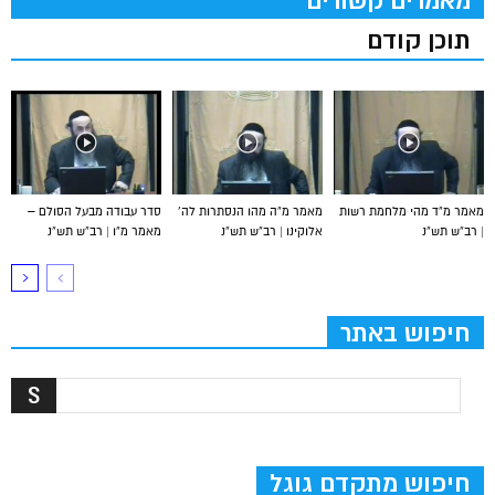
מאמרים קשורים
תוכן קודם
מאמר מ”ד מהי מלחמת רשות
מאמר מ”ה מהו הנסתרות לה’
סדר עבודה מבעל הסולם –
| רב”ש תש”נ
אלוקינו | רב”ש תש”נ
מאמר מ”ו | רב”ש תש”נ
חיפוש באתר
חיפוש מתקדם גוגל