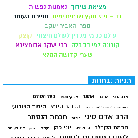
מציאת שידוך
נאמנות נפשית
נד – ויהי מקץ שנתים ימים
ספירת העומר
ספרי האביר יעקב
עולם פנימי מקרין לעולם חיצוני
קוצק
קורונה לפי הקבלה
רבי יעקב אבוחצירא
שערי קדושה המלא
תגיות נבחרות
בעל הסולם
אמונה
אדם סיני
אהבה
אפיקי חכמה
הזוהר היומי
היסוד השבועי
האם מותר לנשים ללמוד קבלה
הרב אדם סיני
חכמת הנסתר
זוגיות
חכמת הקבלה
יוני כהן
יעקב
ל"ג בעומר
טו בשבט
יצחק
לימודי חסידות לנשים