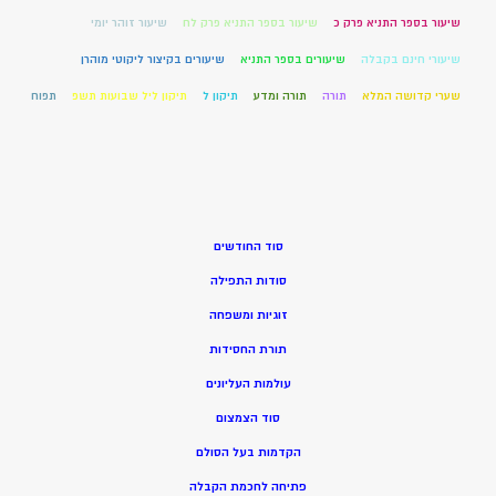
שיעור בספר התניא פרק כ
שיעור בספר התניא פרק לח
שיעור זוהר יומי
שיעורי חינם בקבלה
שיעורים בספר התניא
שיעורים בקיצור ליקוטי מוהרן
שערי קדושה המלא
תורה
תורה ומדע
תיקון ל
תיקון ליל שבועות תשפ
תפוח
סוד החודשים
סודות התפילה
זוגיות ומשפחה
תורת החסידות
עולמות העליונים
סוד הצמצום
הקדמות בעל הסולם
פתיחה לחכמת הקבלה