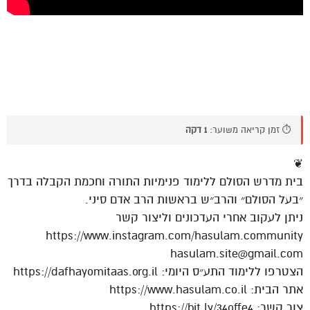
⏱️ זמן קריאה משוער:
1 דקה
❦
בית מדרש הסולם ללימוד פנימיות התורה וחכמת הקבלה בדרך
״בעל הסולם״ והרב״ש בראשות הרב אדם סיני.
ניתן לעקוב אחרי העדכונים וליצור קשר
https://www.instagram.com/hasulam.community
hasulam.site@gmail.com
הצטרפו ללימוד התע״ס היומי: https://dafhayomitaas.org.il
אתר הבית: https://www.hasulam.co.il
צור קשר: https://bit.ly/34offe4