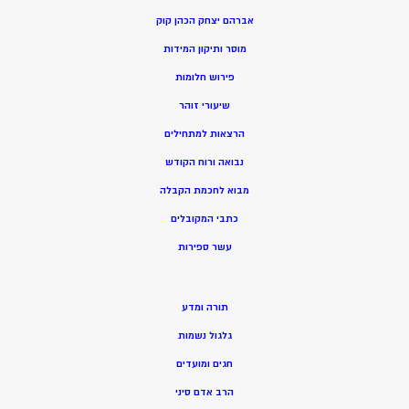
אברהם יצחק הכהן קוק
מוסר ותיקון המידות
פירוש חלומות
שיעורי זוהר
הרצאות למתחילים
נבואה ורוח הקודש
מ
בוא לחכמת הקבלה
כתבי המקובלים
ע
שר ספירות
תורה ומדע
גלגול נשמות
חגים ומועדים
הרב אדם סיני