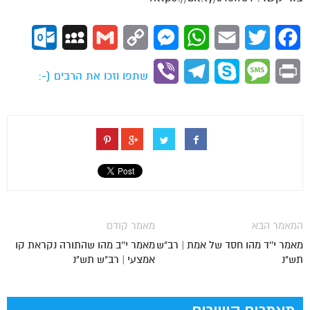
ok.com
MySpace
Gmail
Copy
Messenger
WhatsApp
Email
Twitter
Facebook
Link
Viber
Telegram
Skype
Message
Print
שתפו וזכו את הרבים (-:
המאמר הבא
מאמר קודם
מאמר י''ד מהו חסד של אמת | רב"ש
מאמר י''ב מהו שהתורה נקראת קו
תש"נ
אמצעי | רב"ש תש"נ