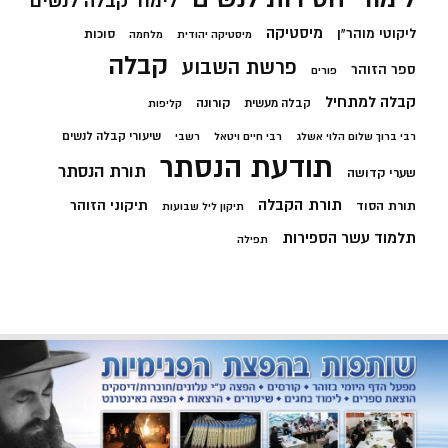
לימוד קבלה לנשים
מיסטיקה
ליקוטי מוהר"ן
סוכות
מיסטיקה יהודית
מלחמה
קבלה
פרשת השבוע
ספר הזוהר
פורים
קבלה למתחיל
קורונה
קבלה מעשית
קליפות
שיעורי קבלה לנשים
רבי ברוך שלום הלוי אשלג
רבי חיים ויטאל
רשבי
תודעת הנסתר
תורת הנסתר
שערי קדושה
תורת הקבלה
תיקוני הזוהר
תורת הסוד
תיקון ליל שבועות
תלמוד עשר הספירות
תפילה