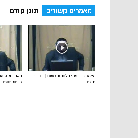
מאמרים קשורים
תוכן קודם
מאמר מ”ד מהי מלחמת רשות | רב”ש
מאמר מ”ה מהו
תש”נ
רב”ש תש”נ