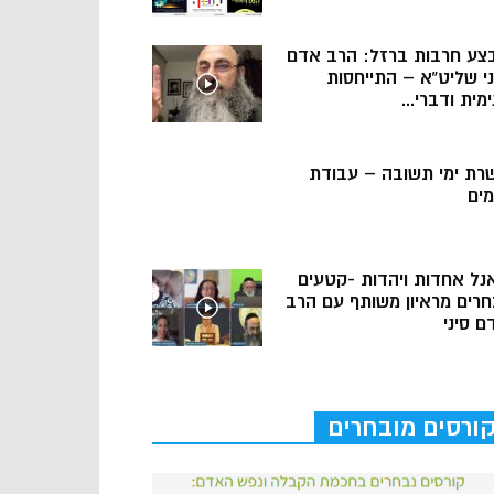
צע חרבות ברזל: הרב אדם
ני שליט”א – התייחסות
מית ודברי...
רת ימי תשובה – עבודת
מים
נל אחדות ויהדות -קטעים
חרים מראיון משותף עם הרב
ם סיני
ורסים מובחרים