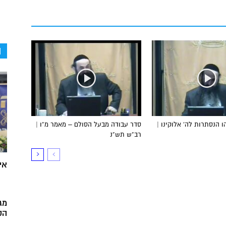
ה
 הנסתרות לה’ אלוקינו |
סדר עבודה מבעל הסולם – מאמר מ”ו |
רב”ש תש”נ
אי
מג
הק