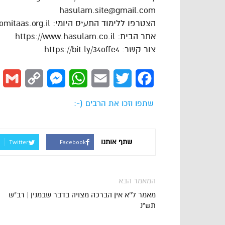
hasulam.site@gmail.com
הצטרפו ללימוד התע״ס היומי: https://dafhayomitaas.org.il
אתר הבית: https://www.hasulam.co.il
צור קשר: https://bit.ly/34offe4
l
Copy
Messenger
WhatsApp
Email
Twitter
Facebook
Link
שתפו וזכו את הרבים (-:
שתף אותנו
Twitter
Facebook
המאמר הבא
מאמר ל''א אין הברכה מצויה בדבר שבמנין | רב"ש
תש"נ