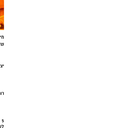
מי
של
יצ
רוח
5
לש