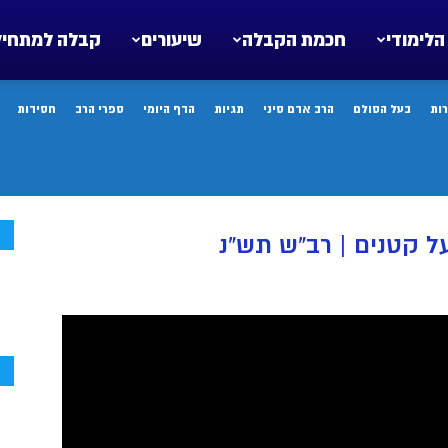
הלימודי
חכמת הקבלה
שיעורים
קבלה למתחיל
ות
בעל הסולם
הרב אדם סיני
תגיות
הדף היומי
ספרי הרב
חסידות
ח
ל קטנים | רב”ש תש”נ
ח