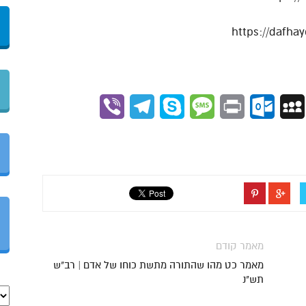
Viber
Telegram
Skype
Message
Outlook.com
Print
MySpace
Gmai
מאמר קודם
מאמר כט מהו שהתורה מתשת כוחו של אדם | רב"ש
תש"נ