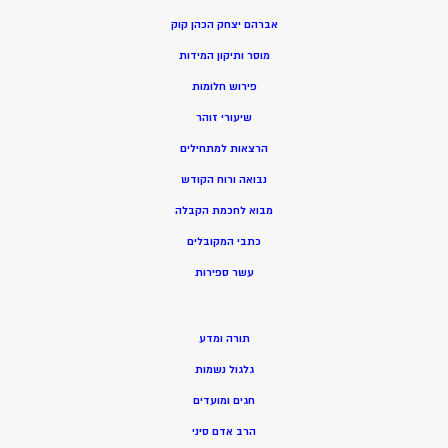
אברהם יצחק הכהן קוק
מוסר ותיקון המידות
פירוש חלומות
שיעורי זוהר
הרצאות למתחילים
נבואה ורוח הקודש
מ
בוא לחכמת הקבלה
כתבי המקובלים
ע
שר ספירות
תורה ומדע
גלגול נשמות
חגים ומועדים
הרב אדם סיני