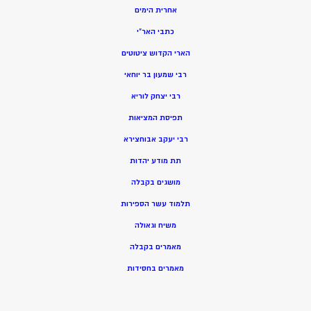
אחרית הימים
כתבי האר”י
הארי הקדוש ציטוטים
רבי שמעון בר יוחאי
רבי יצחק לוריא
תפיסת המציאות
רבי יעקב אבוחצירא
תת מודע יהדות
מושגים בקבלה
תלמוד עשר הספירות
משיח וגאולה
מאמרים בקבלה
מאמרים בחסידות