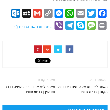
ok.com
MySpace
Gmail
Copy
Messenger
WhatsApp
Email
Twitter
Facebook
Link
Viber
Telegram
Skype
Message
Print
שתפו וזכו את הרבים (-:
המאמר הבא
מאמר קודם
מאמר ל''ב ישראל עושים רצונו של
מאמר ל''א אין הברכה מצויה בדבר
מקום | רב"ש תש"נ
שבמנין | רב"ש תש"נ