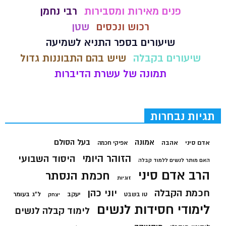
פנים מאירות ומסבירות
רבי נחמן
רכוש ונכסים
שטן
שיעורים בספר התניא לשמיעה
שיעורים בקבלה
שיש בהם התבוננות גדול
תמונה של עשרת הדיברות
תגיות נבחרות
בעל הסולם
אמונה
אדם סיני
אהבה
אפיקי חכמה
הזוהר היומי
היסוד השבועי
האם מותר לנשים ללמוד קבלה
הרב אדם סיני
חכמת הנסתר
זוגיות
חכמת הקבלה
יוני כהן
יעקב
ל"ג בעומר
טו בשבט
יצחק
לימודי חסידות לנשים
לימוד קבלה לנשים