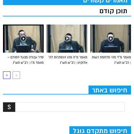
מאמרים קשורים
תוכן קודם
מאמר מ”ד מהי מלחמת רשות
מאמר מ”ה מהו הנסתרות לה’
סדר עבודה מבעל הסולם –
| רב”ש תש”נ
אלוקינו | רב”ש תש”נ
מאמר מ”ו | רב”ש תש”נ
חיפוש באתר
חיפוש מתקדם גוגל