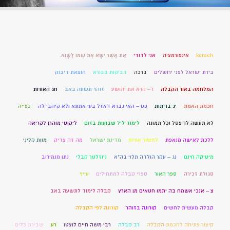
korach
אינפורמציה
אני לדודי
אֵת אֲשֶׁר יִשָּׂא אֶת שְׁמוֹ לַשָּׁוְא.
בירת ישראל לפני ירושלים
ברכה
דביקות בבורא
הוצאת דיבוק
המלחמה באור הקבלה
ו – קרא את יהושע
זוהר תשעה באב
חג האורות
חכמת האמת
יג בריתות
כט – האי גברא דאזל בעי אתתא ולא קיהבי לה
כפייה
לא תעשה לך פסל וכל תמונה
לימוד ליל שבועות בזום
ליקוטי מוהרן לקריאה
ללכת לאישה מנאפת
למשוך אורות
מדינת ישראל
מה זה צדיק
מוות קליני
מיטיקה חינם
נג – עקר הולדה תלוי בה"א
ניוזלטר קבלי
נתן מנמירוב
סגולת זכירה
ספר האור
ספרי קבלה למתחילים
עייף
צ – אנכי אשמח בה יתמו חטאים מן הארץ
קבלה לימוד לתשעה באב
קבלה מעשית לחשים
קורונה בזוהר
קורונה לפי הקבלה
קיצור פתיחה לחכמת הקבלה
רב קבלה
רבי משה חיים לוצטו
רע
שבירת כלים