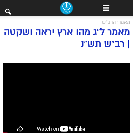
מאמרי הרב"ש
מאמר ל”ג מהו ארץ יראה ושקטה
| רב”ש תש”נ