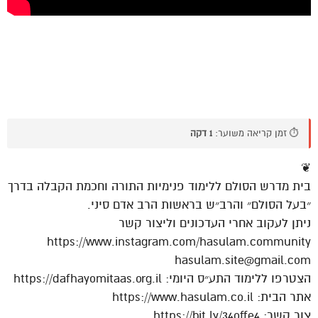
⏱️ זמן קריאה משוער:
1 דקה
❦
בית מדרש הסולם ללימוד פנימיות התורה וחכמת הקבלה בדרך
״בעל הסולם״ והרב״ש בראשות הרב אדם סיני.
ניתן לעקוב אחרי העדכונים וליצור קשר
https://www.instagram.com/hasulam.community
hasulam.site@gmail.com
הצטרפו ללימוד התע״ס היומי: https://dafhayomitaas.org.il
אתר הבית: https://www.hasulam.co.il
צור קשר: https://bit.ly/34offe4