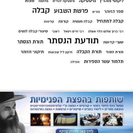
מיסטיקה
ליקוטי מוהר"ן
סוכות
מיסטיקה יהודית
מלחמה
קבלה
פרשת השבוע
ספר הזוהר
פורים
קבלה למתחיל
קורונה
קבלה מעשית
קליפות
שיעורי קבלה לנשים
רבי ברוך שלום הלוי אשלג
רבי חיים ויטאל
רשבי
תודעת הנסתר
תורת הנסתר
שערי קדושה
תורת הקבלה
תיקוני הזוהר
תורת הסוד
תיקון ליל שבועות
תלמוד עשר הספירות
תפילה