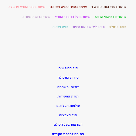
שיעור בספר התניא פרק ד
שיעור בספר התניא פרק כה
שיעור בספר התניא פרק לא
שיעורים בתיקוני הזוהר
שיעורים על כל ספר התניא
שערי קדושה שער א
תורת ברסלב
תיקון ליל שבועות סיפור
תניא פרק ה
סוד החודשים
סודות התפילה
זוגיות ומשפחה
תורת החסידות
עולמות העליונים
סוד הצמצום
הקדמות בעל הסולם
פתיחה לחכמת הקבלה