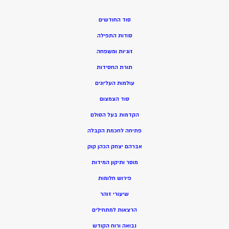
סוד החודשים
סודות התפילה
זוגיות ומשפחה
תורת החסידות
עולמות העליונים
סוד הצמצום
הקדמות בעל הסולם
פתיחה לחכמת הקבלה
אברהם יצחק הכהן קוק
מוסר ותיקון המידות
פירוש חלומות
שיעורי זוהר
הרצאות למתחילים
נבואה ורוח הקודש