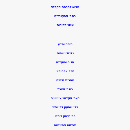
מ
בוא לחכמת הקבלה
כתבי המקובלים
ע
שר ספירות
תורה ומדע
גלגול נשמות
חגים ומועדים
הרב אדם סיני
אחרית הימים
כתבי האר”י
הארי הקדוש ציטוטים
רבי שמעון בר יוחאי
רבי יצחק לוריא
תפיסת המציאות