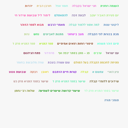
העצמה רוחנית
חגי ישראל בקבלה
חומר אפל
חורבן הבית
יהדות
יום פטירת האביר יעקב
לבונה זכה
להתאסלם
לימוד ליל שבועות שידור חי
ליקוטי עצות
למה אסור ללמוד קבלה
מאמרי הרבש
מבוא לספר הזוהר
מכת בכורות לפי הקבלה
מצב ביטחוני
מתנות לאביונים
נחש
נרות
סיום זוהר תשפא
סיפורי רוחות רפאים אמיתיים
ספר התניא
ספר התניא פרק ד
עם ישראל
ערבים
פג – מתן בסתר יכפה אף
פרוזדור
פתח הגיהנום
פתיחה לחכמת הקבלה בעל הסולם
צום עשרה בטבת
צורה מלובשת בחומר
ציון הארי
צמצום א
קבלה
קורות חיים הרמבם
ראובן
רבקה
שבועות 2020
שידוכים ללומדי קבלה
שיעור בספר התניא פרק ד
שיעור בספר התניא פרק כט
שיעור בספר התניא פרק לד
שיעורי קדושה שיעורים לשמיעה
שלווה רבי נחמן
תומכי תורה