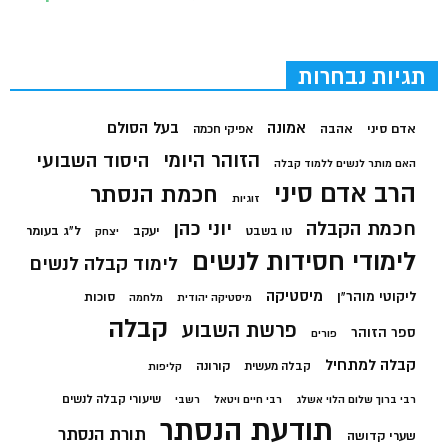
תגיות נבחרות
בעל הסולם
אמונה
אדם סיני
אהבה
אפיקי חכמה
הזוהר היומי
היסוד השבועי
האם מותר לנשים ללמוד קבלה
הרב אדם סיני
חכמת הנסתר
זוגיות
חכמת הקבלה
יוני כהן
יעקב
ל"ג בעומר
טו בשבט
יצחק
לימודי חסידות לנשים
לימוד קבלה לנשים
מיסטיקה
ליקוטי מוהר"ן
סוכות
מיסטיקה יהודית
מלחמה
קבלה
פרשת השבוע
ספר הזוהר
פורים
קבלה למתחיל
קורונה
קבלה מעשית
קליפות
שיעורי קבלה לנשים
רבי ברוך שלום הלוי אשלג
רבי חיים ויטאל
רשבי
תודעת הנסתר
תורת הנסתר
שערי קדושה