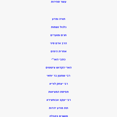
ע
שר ספירות
תורה ומדע
גלגול נשמות
חגים ומועדים
הרב אדם סיני
אחרית הימים
כתבי האר”י
הארי הקדוש ציטוטים
רבי שמעון בר יוחאי
רבי יצחק לוריא
תפיסת המציאות
רבי יעקב אבוחצירא
תת מודע יהדות
מושגים בקבלה