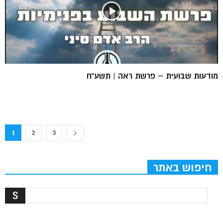
מודעות שבועית – פרשת ראה | תשע”ח
1
2
3
חיפוש באתר