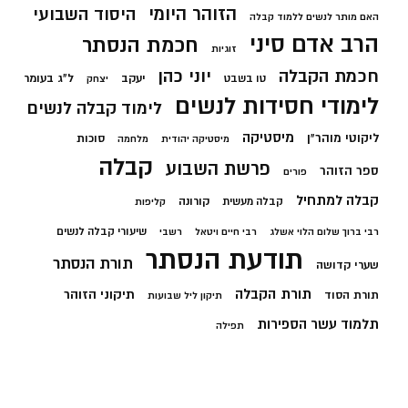
הזוהר היומי
היסוד השבועי
האם מותר לנשים ללמוד קבלה
הרב אדם סיני
חכמת הנסתר
זוגיות
חכמת הקבלה
יוני כהן
יעקב
ל"ג בעומר
טו בשבט
יצחק
לימודי חסידות לנשים
לימוד קבלה לנשים
מיסטיקה
ליקוטי מוהר"ן
סוכות
מיסטיקה יהודית
מלחמה
קבלה
פרשת השבוע
ספר הזוהר
פורים
קבלה למתחיל
קורונה
קבלה מעשית
קליפות
שיעורי קבלה לנשים
רבי ברוך שלום הלוי אשלג
רבי חיים ויטאל
רשבי
תודעת הנסתר
תורת הנסתר
שערי קדושה
תורת הקבלה
תיקוני הזוהר
תורת הסוד
תיקון ליל שבועות
תלמוד עשר הספירות
תפילה