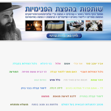
אביר יעקב ספר
אור וכלי
אטום
אלול
בני היכלא
גלגל המזלות בקבלה
גלגל המזלות העברי
האם מותר ללמוד קבלה
הר הבית שעות פתיחה
התודעה
זוהר שמות
חכמת אדם תאיר פניו
כלל ופרט
כפרות 2017
לד – ואתם תהיו לי ממלכת כהנים
לילה דכלה
לימוד קבלה בבני ברק
לימודי קבלה בנהריה
ללכת לאישה מנאפת
מופשט
מכתב ההתגלות הנבואית בעל הסולם
מלחמת גוג ומגוג בפתח
מנעולא ומפתחא