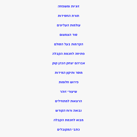
זוגיות ומשפחה
תורת החסידות
עולמות העליונים
סוד הצמצום
הקדמות בעל הסולם
פתיחה לחכמת הקבלה
אברהם יצחק הכהן קוק
מוסר ותיקון המידות
פירוש חלומות
שיעורי זוהר
הרצאות למתחילים
נבואה ורוח הקודש
מ
בוא לחכמת הקבלה
כתבי המקובלים