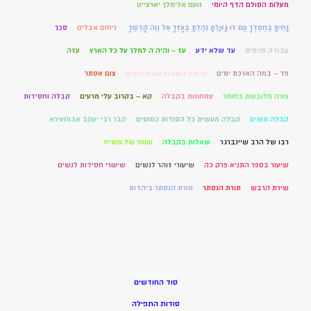
מעלות הסולם הדף היומי
נועם אלימלך יארצייט
נָחִיתָ בְחַסְדְּךָ עַם זוּ גָּאָלְתָּ נֵהַלְתָּ בְעָזְּךָ אֶל נְוֵה קָדְשֶׁךָ.
ניחום אבלים
סכך
עבודה פנימית
עד שלא ידע
עז – והיה ה למלך על כל הארץ
עזה
פד – במה הארכת ימים
פרשת השבוע עם פירושים
צום אסתר
צורה מלובשת בחומר
צמחונות בקבלה
קא – בקרוב עלי מרעים
קבלה וחסידות
קבלה ונשים
קבלה מעשית כל הסודות כמוסים
קבר רבי יעקב אבוחצירא
רבו של הרב שיינברגר
שאלות בקבלה
שופר של משיח
שיעור בספר התניא פרק כה
שיעורי זוהר לנשים
שיעורי חסידות לנשים
שירת הרבש
תורת הנסתר
תורת הנסתר ביהדות
סוד החודשים
סודות התפילה