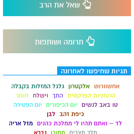
תגיות שחיפשו לאחרונה
אחשוורוש
אלקטרון
גלגל המזלות בקבלה
הרוחניות הפרקטית
התך
וישלח
חומר
טו באב לנשים
יום הכיפורים
יום הפטירה
כיפת זהב
לבן
לד – ואתם תהיו לי ממלכת כהנים
מזל אריה
מלך מצרים
ממוכן
נברא