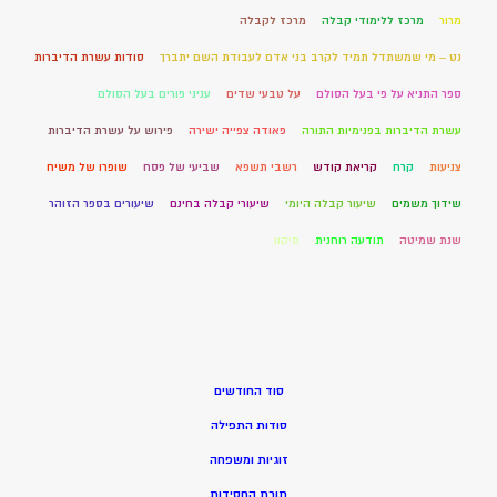
מרור
מרכז ללימודי קבלה
מרכז לקבלה
נט – מי שמשתדל תמיד לקרב בני אדם לעבודת השם יתברך
סודות עשרת הדיברות
ספר התניא על פי בעל הסולם
על טבעי שדים
עניני פורים בעל הסולם
עשרת הדיברות בפנימיות התורה
פאודה צפייה ישירה
פירוש על עשרת הדיברות
צניעות
קרח
קריאת קודש
רשבי תשפא
שביעי של פסח
שופרו של משיח
שידוך משמים
שיעור קבלה היומי
שיעורי קבלה בחינם
שיעורים בספר הזוהר
שנת שמיטה
תודעה רוחנית
תיקון
סוד החודשים
סודות התפילה
זוגיות ומשפחה
תורת החסידות