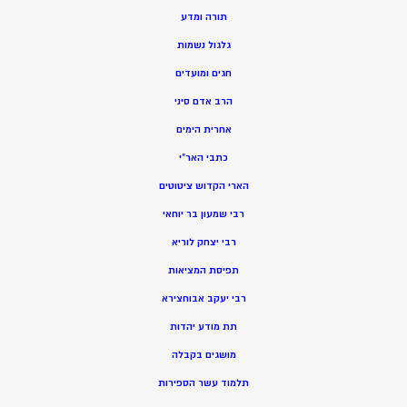
תורה ומדע
גלגול נשמות
חגים ומועדים
הרב אדם סיני
אחרית הימים
כתבי האר”י
הארי הקדוש ציטוטים
רבי שמעון בר יוחאי
רבי יצחק לוריא
תפיסת המציאות
רבי יעקב אבוחצירא
תת מודע יהדות
מושגים בקבלה
תלמוד עשר הספירות