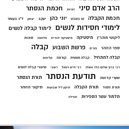
הרב אדם סיני
חכמת הנסתר
זוגיות
חכמת הקבלה
יוני כהן
יעקב
ל"ג בעומר
טו בשבט
יצחק
לימודי חסידות לנשים
לימוד קבלה לנשים
מיסטיקה
ליקוטי מוהר"ן
סוכות
מיסטיקה יהודית
מלחמה
קבלה
פרשת השבוע
ספר הזוהר
פורים
קבלה למתחיל
קורונה
קבלה מעשית
קליפות
שיעורי קבלה לנשים
רבי ברוך שלום הלוי אשלג
רבי חיים ויטאל
רשבי
תודעת הנסתר
תורת הנסתר
שערי קדושה
תורת הקבלה
תיקוני הזוהר
תורת הסוד
תיקון ליל שבועות
תלמוד עשר הספירות
תפילה