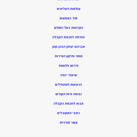
עולמות העליונים
סוד הצמצום
הקדמות בעל הסולם
פתיחה לחכמת הקבלה
אברהם יצחק הכהן קוק
מוסר ותיקון המידות
פירוש חלומות
שיעורי זוהר
הרצאות למתחילים
נבואה ורוח הקודש
מ
בוא לחכמת הקבלה
כתבי המקובלים
ע
שר ספירות