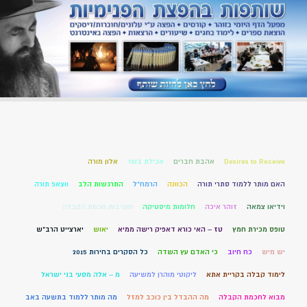
Desires to Receive
אהבת חברים
אכילת בשר
אלון מורה
האם מותר ללמוד סתרי תורה
הכוונה
הרמח"ל
התרגשות הלב
ווצאפ תורה
וידיאו צמאה
זוהר איכה
חלומות מיסטיקה
חשיבות חכמת הקבלה
טופס מכירת חמץ
טז – האי כורא דאפיק רישה ממיא
יאוש
יארצייט הרב"ש
יש מיש
כח חיוב
כי האדם עץ השדה
כל הסקרים בחירות 2015
לימוד קבלה בקריית אתא
ליקוטי מוהרן למשיעה
מ – אלה מסעי בני ישראל
מבוא לחכמת הקבלה
מה ההבדל בין כוכב למזל
מה מותר ללמוד בתשעה באב