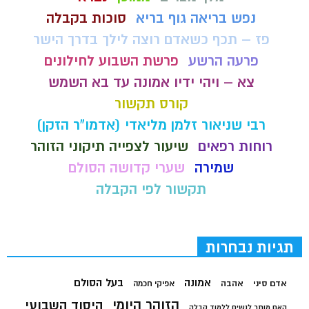
נפש בריאה גוף בריא
סוכות בקבלה
פז – תכף כשאדם רוצה לילך בדרך הישר
פרעה הרשע
פרשת השבוע לחילונים
צא – ויהי ידיו אמונה עד בא השמש
קורס תקשור
רבי שניאור זלמן מליאדי (אדמו"ר הזקן)
רוחות רפאים
שיעור לצפייה תיקוני הזוהר
שמירה
שערי קדושה הסולם
תקשור לפי הקבלה
תגיות נבחרות
בעל הסולם
אמונה
אדם סיני
אהבה
אפיקי חכמה
הזוהר היומי
היסוד השבועי
האם מותר לנשים ללמוד קבלה