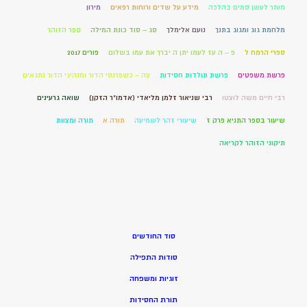
מותר לעשן סמים בהלכה
מידע על שדים ורוחות רפאים
מירון
מלחמת גוג ומגוג בתנך
נועם אלימלך
סג – סוד כונת המילה
ספר הזוהר
ספרי הרמח ל
פ – ה עז לעמו יתן ה יברך את עמו בשלום
פורים 2017
פרשת משפטים
פרשת תולדות חסידות
צה – כשפרנסי הדור ומנהיגי הדור נתגאים
רבי חיים משה לוצטו
רבי שניאור זלמן מליאדי (אדמו"ר הזקן)
שואה גרעינים
שיעור בספר התניא פרק ז
שיעורי זהר לשמיעה
תורה א
תורה ומצוות
תיקוני הזוהר לקריאה
סוד החודשים
סודות התפילה
זוגיות ומשפחה
תורת החסידות