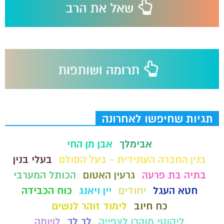
תגיות שחיפשו לאחרונה
אבימלך
אבן מן החי
בנין החברה העתידית - בעל הסולם
בעלי בנין
בתיה בת פרעה
גרעין האטום
הכותל המערבי
חטא העגל
יחודים
יין ויאנג
כוח הכבידה
כח חיוב
לימוד זוהר לנשים
ליקוטי מוהרן לצפייה
לך לך
לשמה