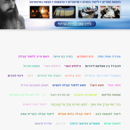
אנרגיה שווה מסה
בית המקדש
בתיה בת פרעה
האם חייב ללמוד קבלה
ההבדל בין אסלאם ליהדות
הילולא הארי
הילולת הארי
המפץ הגדול
המקובל יהודה צבי ברנדויין
הרב ברנדוון
השגה של פנימיות
זיווג
זיכוי הרבים
חומר אפל
חטא העגל
חטא ללמוד קבלה לנשים
חשוון (חשבון) הגדול
טומאה קליפות
יום פטירת הרמבם
יום פטירת רשבי
יז – ויהי הם מריקים שקיהם
כַּבֵּד אֶת אָבִיךָ וְאֶת אִמֶּךָ - לְמַעַן יַאֲרִכוּן יָמֶיךָ עַל הָאֲדָמָה
לימוד זוהר לנשים
לימוד לתשעה באב
לימוד קבלה בלוס אנגלס
לימוד קבלה בקריית אתא
למשוך אורות
מאמרים בתיקוני הזוהר
מדרגות
מדריך סיאנס