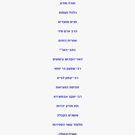
תורה ומדע
גלגול נשמות
חגים ומועדים
הרב אדם סיני
אחרית הימים
כתבי האר”י
הארי הקדוש ציטוטים
רבי שמעון בר יוחאי
רבי יצחק לוריא
תפיסת המציאות
רבי יעקב אבוחצירא
תת מודע יהדות
מושגים בקבלה
תלמוד עשר הספירות
משיח וגאולה