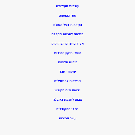
עולמות העליונים
סוד הצמצום
הקדמות בעל הסולם
פתיחה לחכמת הקבלה
אברהם יצחק הכהן קוק
מוסר ותיקון המידות
פירוש חלומות
שיעורי זוהר
הרצאות למתחילים
נבואה ורוח הקודש
מ
בוא לחכמת הקבלה
כתבי המקובלים
ע
שר ספירות