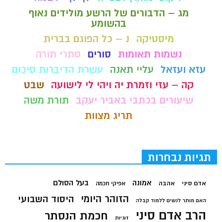
מג – הדבורים של הרשע מולידים נאוף
בהשומע
מיסטיקה
נ – כל הפוגם בברית
נשמות תאומות
סורים
סתרי תורה
עזא ועזאל
עליי תאנה
עשרת הדיברות סיכום
קה – עזי וזמרת יה ויהי לי לישועה
שבט
שיעורים בכתבי באביר יעקב
תורת משה
תריג מצוות
תגיות נבחרות
בעל הסולם
אמונה
אדם סיני
אהבה
אפיקי חכמה
הזוהר היומי
היסוד השבועי
האם מותר לנשים ללמוד קבלה
הרב אדם סיני
חכמת הנסתר
זוגיות