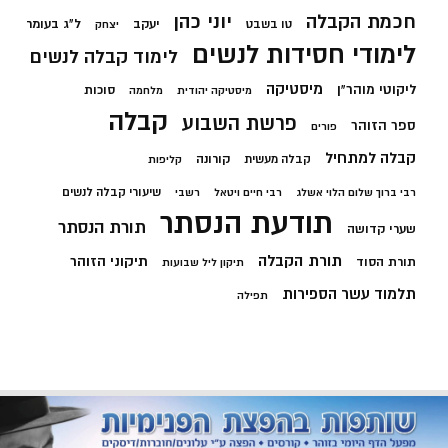
חכמת הקבלה
יוני כהן
יעקב
ל"ג בעומר
טו בשבט
יצחק
לימודי חסידות לנשים
לימוד קבלה לנשים
מיסטיקה
ליקוטי מוהר"ן
סוכות
מיסטיקה יהודית
מלחמה
קבלה
פרשת השבוע
ספר הזוהר
פורים
קבלה למתחיל
קורונה
קבלה מעשית
קליפות
שיעורי קבלה לנשים
רבי ברוך שלום הלוי אשלג
רבי חיים ויטאל
רשבי
תודעת הנסתר
תורת הנסתר
שערי קדושה
תורת הקבלה
תיקוני הזוהר
תורת הסוד
תיקון ליל שבועות
תלמוד עשר הספירות
תפילה