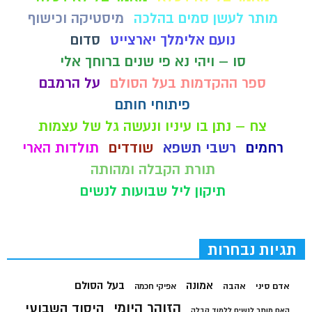
מותר לעשן סמים בהלכה
מיסטיקה וכישוף
נועם אלימלך יארצייט
סדום
סו – ויהי נא פי שנים ברוחך אלי
ספר ההקדמות בעל הסולם
על הרמבם
פיתוחי חותם
צח – נתן בו עיניו ונעשה גל של עצמות
רחמים
רשבי תשפא
שודדים
תולדות הארי
תורת הקבלה ומהותה
תיקון ליל שבועות לנשים
תגיות נבחרות
בעל הסולם
אמונה
אדם סיני
אהבה
אפיקי חכמה
הזוהר היומי
היסוד השבועי
האם מותר לנשים ללמוד קבלה