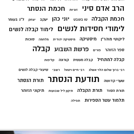
הרב אדם סיני
חכמת הנסתר
זוגיות
חכמת הקבלה
יוני כהן
יעקב
ל"ג בעומר
טו בשבט
יצחק
לימודי חסידות לנשים
לימוד קבלה לנשים
מיסטיקה
ליקוטי מוהר"ן
סוכות
מיסטיקה יהודית
מלחמה
קבלה
פרשת השבוע
ספר הזוהר
פורים
קבלה למתחיל
קורונה
קבלה מעשית
קליפות
שיעורי קבלה לנשים
רבי ברוך שלום הלוי אשלג
רבי חיים ויטאל
רשבי
תודעת הנסתר
תורת הנסתר
שערי קדושה
תורת הקבלה
תיקוני הזוהר
תורת הסוד
תיקון ליל שבועות
תלמוד עשר הספירות
תפילה