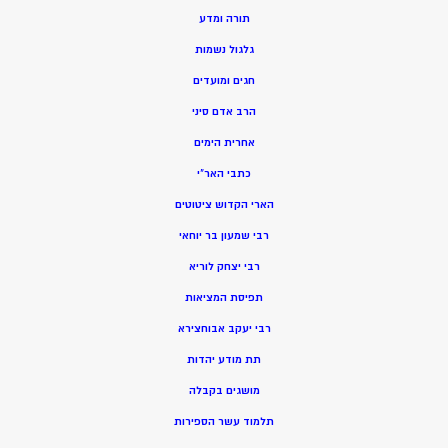
תורה ומדע
גלגול נשמות
חגים ומועדים
הרב אדם סיני
אחרית הימים
כתבי האר”י
הארי הקדוש ציטוטים
רבי שמעון בר יוחאי
רבי יצחק לוריא
תפיסת המציאות
רבי יעקב אבוחצירא
תת מודע יהדות
מושגים בקבלה
תלמוד עשר הספירות