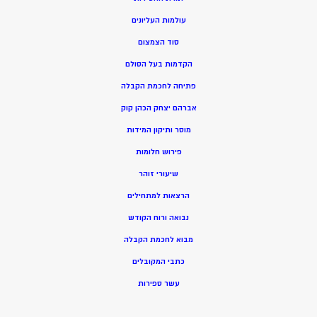
עולמות העליונים
סוד הצמצום
הקדמות בעל הסולם
פתיחה לחכמת הקבלה
אברהם יצחק הכהן קוק
מוסר ותיקון המידות
פירוש חלומות
שיעורי זוהר
הרצאות למתחילים
נבואה ורוח הקודש
מ
בוא לחכמת הקבלה
כתבי המקובלים
ע
שר ספירות