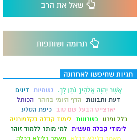
תגיות שחיפשו לאחרונה
אֲשֶׁר יְהוָה אֱלֹהֶיךָ נֹתֵן לָךְ.
גשמיות
דינים
דעת ותבונות
הדף היומי בזוהר
הכותל
יארצייט הבעל שם טוב
כיפת הסלע
כלל ופרט
כשרונות
לימוד קבלה בקלפורניה
לימודי קבלה מעשית
למי מותר ללמוד זוהר
מאמר בלילא דכלא
מאמר בלילא דכלה