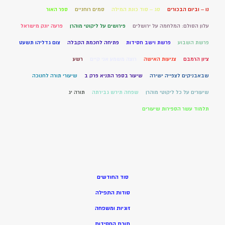
נו – וביום הבכורים
סג – סוד כונת המילה
סמים רוחניים
ספר האור
עלון הסולם: המלחמה על ירושלים
פירושים על ליקוטי מוהרן
פרעה יונק מישראל
פרשת השבוע
פרשת וישב חסידות
פתיחה לחכמת הקבלה
צום גדליהו תשעט
ציון הרמבם
צניעות האישה
רוצה משמע אני קיים
רשע
שבאבניקים לצפייה ישירה
שיעור בספר התניא פרק ב
שיעורי תורה לחנוכה
שיעורים על כל ליקוטי מוהרן
שפחה תירש גבירתה
תורה יג
תלמוד עשר הספירות שיעורים
סוד החודשים
סודות התפילה
זוגיות ומשפחה
תורת החסידות