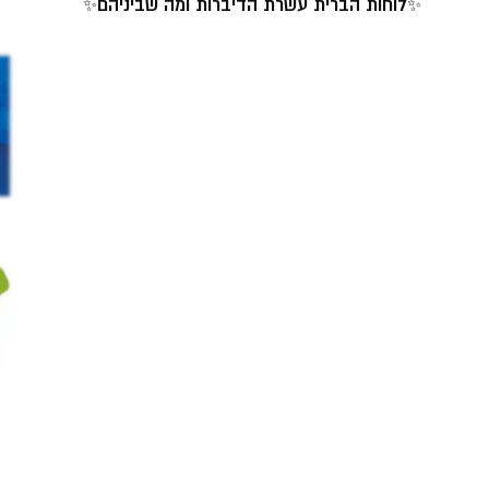
✨לוחות הברית עשרת הדיברות ומה שביניהם✨