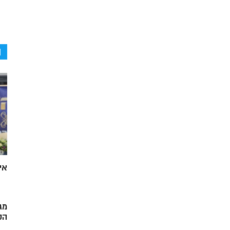
ה
אי
מג
הק