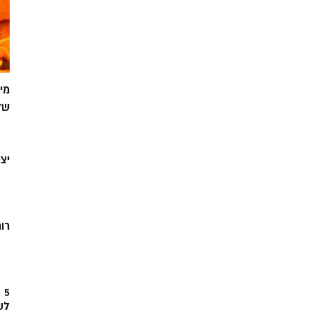
מי
של
יצ
רוח
5
לש