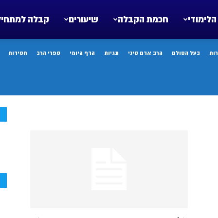
הלימודי
חכמת הקבלה
שיעורים
קבלה למתחיל
ות
בעל הסולם
הרב אדם סיני
תגיות
הדף היומי
ספרי הרב
חסידות
ח
ח