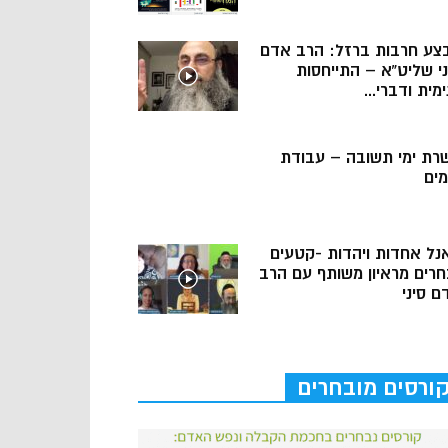
צע חרבות ברזל: הרב אדם
ני שליט”א – התייחסות
מית ודברי...
רת ימי תשובה – עבודת
מים
נל אחדות ויהדות -קטעים
חרים מראיון משותף עם הרב
ם סיני
ורסים מובחרים