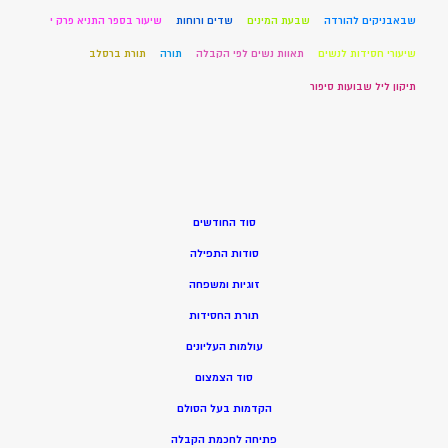
שבאבניקים להורדה
שבעת המינים
שדים ורוחות
שיעור בספר התניא פרק י
שיעורי חסידות לנשים
תאוות נשים לפי הקבלה
תורה
תורת ברסלב
תיקון ליל שבועות סיפור
סוד החודשים
סודות התפילה
זוגיות ומשפחה
תורת החסידות
עולמות העליונים
סוד הצמצום
הקדמות בעל הסולם
פתיחה לחכמת הקבלה