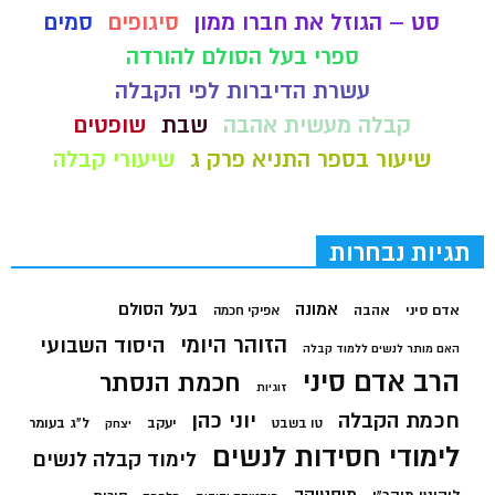
סט – הגוזל את חברו ממון
סיגופים
סמים
ספרי בעל הסולם להורדה
עשרת הדיברות לפי הקבלה
קבלה מעשית אהבה
שבת
שופטים
שיעור בספר התניא פרק ג
שיעורי קבלה
תגיות נבחרות
בעל הסולם
אמונה
אדם סיני
אהבה
אפיקי חכמה
הזוהר היומי
היסוד השבועי
האם מותר לנשים ללמוד קבלה
הרב אדם סיני
חכמת הנסתר
זוגיות
חכמת הקבלה
יוני כהן
יעקב
ל"ג בעומר
טו בשבט
יצחק
לימודי חסידות לנשים
לימוד קבלה לנשים