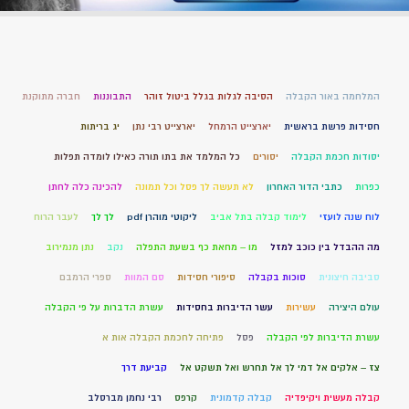
המלחמה באור הקבלה
הסיבה לגלות בגלל ביטול זוהר
התבוננות
חברה מתוקנת
חסידות פרשת בראשית
יארצייט הרמחל
יארצייט רבי נתן
יג בריתות
יסודות חכמת הקבלה
יסורים
כל המלמד את בתו תורה כאילו לומדה תפלות
כפרות
כתבי הדור האחרון
לא תעשה לך פסל וכל תמונה
להכינה כלה לחתן
לוח שנה לועזי
לימוד קבלה בתל אביב
ליקוטי מוהרן pdf
לך לך
לעבר הרוח
מה ההבדל בין כוכב למזל
מו – מחאת כף בשעת התפלה
נקב
נתן מנמירוב
סביבה חיצונית
סוכות בקבלה
סיפורי חסידות
סם המוות
ספרי הרמבם
עולם היצירה
עשירות
עשר הדיברות בחסידות
עשרת הדברות על פי הקבלה
עשרת הדיברות לפי הקבלה
פסל
פתיחה לחכמת הקבלה אות א
צז – אלקים אל דמי לך אל תחרש ואל תשקט אל
קביעת דרך
קבלה מעשית ויקיפדיה
קבלה קדמונית
קרפס
רבי נחמן מברסלב