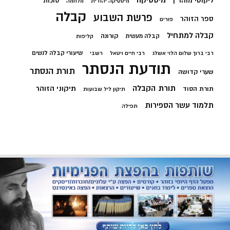
מיסטיקה
ליקוטי מוהר"ן
סוכות
מיסטיקה יהודית
מלחמה
קבלה
פרשת השבוע
ספר הזוהר
פורים
קבלה למתחיל
קורונה
קבלה מעשית
קליפות
שיעורי קבלה לנשים
רבי ברוך שלום הלוי אשלג
רבי חיים ויטאל
רשבי
תודעת הנסתר
תורת הנסתר
שערי קדושה
תורת הקבלה
תיקוני הזוהר
תורת הסוד
תיקון ליל שבועות
תלמוד עשר הספירות
תפילה