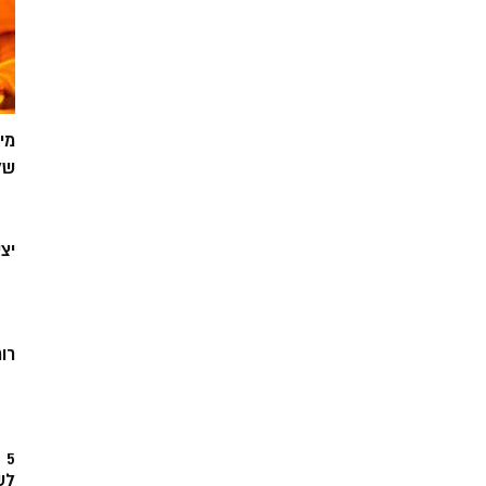
מי
של
יצ
רוח
5
לש