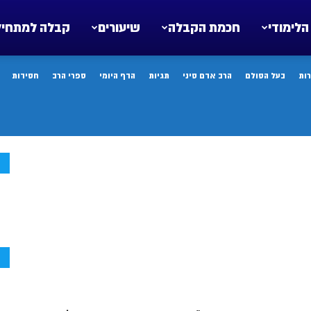
הלימודי
חכמת הקבלה
שיעורים
קבלה למתחיל
ות
בעל הסולם
הרב אדם סיני
תגיות
הדף היומי
ספרי הרב
חסידות
ח
ח