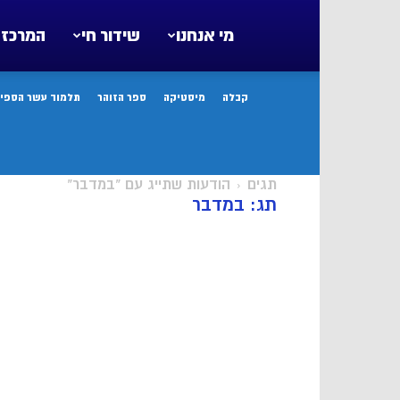
מי אנחנו
שידור חי
המרכז 
קבלה
מיסטיקה
ספר הזוהר
תלמוד עשר הספיר
תגים
הודעות שתייג עם "במדבר"
תג: במדבר