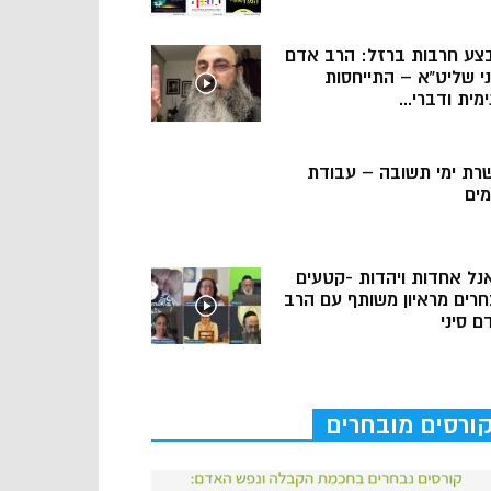
צע חרבות ברזל: הרב אדם
ני שליט”א – התייחסות
מית ודברי...
רת ימי תשובה – עבודת
מים
נל אחדות ויהדות -קטעים
חרים מראיון משותף עם הרב
ם סיני
ורסים מובחרים