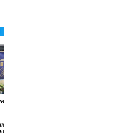
ה
אי
מג
הק