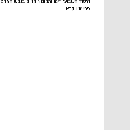
היסוד השבועי “זמן ומקום רוחניים בנפש האדם”
פרשת ויקרא