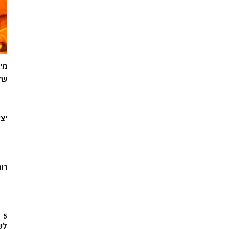
מי
של
יצ
רוח
5
לש