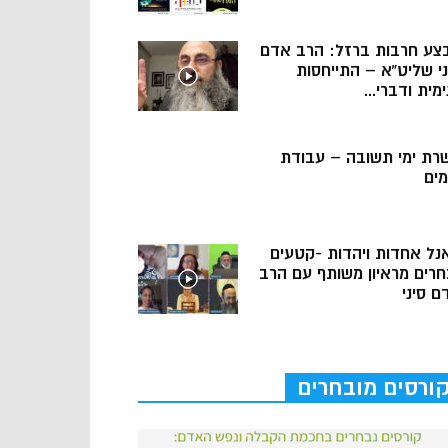
צע חרבות ברזל: הרב אדם
ני שליט”א – התייחסות
מית ודברי...
רת ימי תשובה – עבודת
מים
נל אחדות ויהדות -קטעים
חרים מראיון משותף עם הרב
ם סיני
ורסים מובחרים