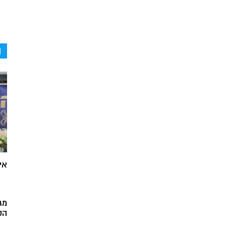
ה
אי
מג
הק