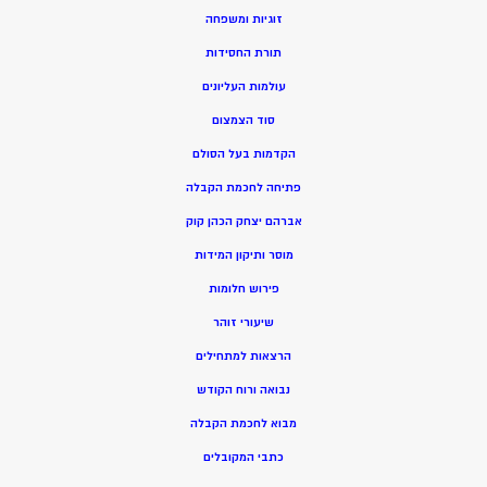
זוגיות ומשפחה
תורת החסידות
עולמות העליונים
סוד הצמצום
הקדמות בעל הסולם
פתיחה לחכמת הקבלה
אברהם יצחק הכהן קוק
מוסר ותיקון המידות
פירוש חלומות
שיעורי זוהר
הרצאות למתחילים
נבואה ורוח הקודש
מ
בוא לחכמת הקבלה
כתבי המקובלים