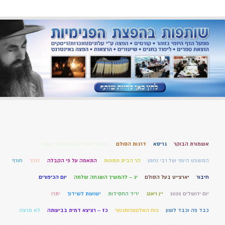
אשמורת הבוקר
גריסא
דרגות הסולם
הלוואי אותי עזבו ותורתי שמור
המשפט היומי של רבי נחמן
הר הבית תמונות
התאמה על פי הקבלה
זוהר
חורף
חיבור
יארצייט בעל הסולם
יג – להמשיך השגחה שלמה
יום הכיפורים
יום ירושלים 2020
יין ויאנג
יריד החסידות
ישועות לשידוך
יתרו
כבד פה וכבד לשון
כוח האלקטרומגנטי
כז – רציצא דמית בביעותה
לא תרצח