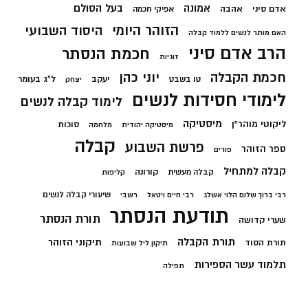
בעל הסולם
אמונה
אדם סיני
אהבה
אפיקי חכמה
הזוהר היומי
היסוד השבועי
האם מותר לנשים ללמוד קבלה
הרב אדם סיני
חכמת הנסתר
זוגיות
חכמת הקבלה
יוני כהן
יעקב
ל"ג בעומר
טו בשבט
יצחק
לימודי חסידות לנשים
לימוד קבלה לנשים
מיסטיקה
ליקוטי מוהר"ן
סוכות
מיסטיקה יהודית
מלחמה
קבלה
פרשת השבוע
ספר הזוהר
פורים
קבלה למתחיל
קורונה
קבלה מעשית
קליפות
שיעורי קבלה לנשים
רבי ברוך שלום הלוי אשלג
רבי חיים ויטאל
רשבי
תודעת הנסתר
תורת הנסתר
שערי קדושה
תורת הקבלה
תיקוני הזוהר
תורת הסוד
תיקון ליל שבועות
תלמוד עשר הספירות
תפילה