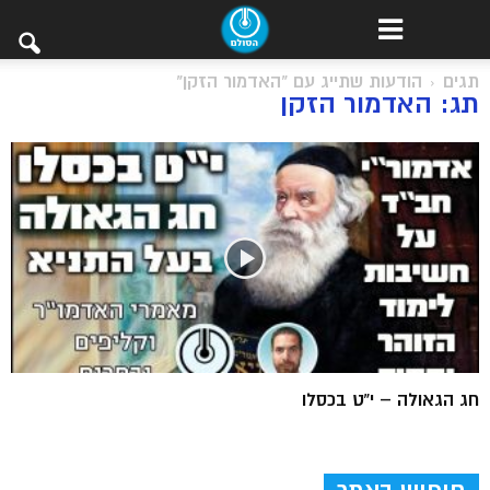
תגים
הודעות שתייג עם "האדמור הזקן"
תג: האדמור הזקן
חג הגאולה – י”ט בכסלו