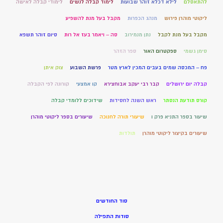
להתאסלם
לילא דכלא זוהר שבועות
לימוד קבלה לנשים
לימודי קבלה לאישה
ליקוטי מוהרן פירוש
מנהג הכפרות
מקבל בעל מנת להשפיע
מקבל בעל מנת לקבל
נתן מנמירוב
סה – ויאמר בעז אל רות
סיום זוהר תשפא
סימן גשמי
ספקטרום האור
ספר הזהר
פח – המכסה שמים בעבים המכין לארץ מטר
פרשת השבוע
צוק איתן
קבלה יום ירושלים
קבר רבי יעקב אבוחצירא
קו אמצעי
קורונה לפי הקבלה
קורס תודעת הנסתר
ראש השנה לחסידות
שידוכים ללומדי קבלה
שיעור בספר התניא פרק ו
שיעורי תורה לחנוכה
שיעורים בספר ליקוטי מוהרן
שיעורים בקיצור ליקוטי מוהרן
תולדות
סוד החודשים
סודות התפילה