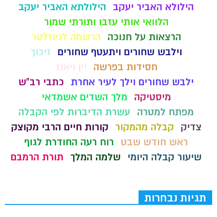
הילולא האביר יעקב
הילולתא האביר יעקב
הלוואי אותי עזבו ותורתי שמור
הרצאות על חנוכה
הרשמה לניוזלטר
וילבש שחורים ויתעטף שחורים
זיכוך
חסידות בפרשה
יין ויאנג
ילבש שחורים וילך לעיר אחרת
כתבי רב"ש
מיסטיקה
מלך השדים אשמדאי
מפתח למטרה
עשרת הדיברות לפי הקבלה
צדיק
קבלה מהמקור
קורות חיים הרבי מקוצק
ראש חודש שבט
רוח רעה החודרת לגוף
שיעור קבלה היומי
שלמה המלך
תורת הרמבם
תגיות נבחרות