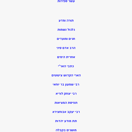
ע
שר ספירות
תורה ומדע
גלגול נשמות
חגים ומועדים
הרב אדם סיני
אחרית הימים
כתבי האר”י
הארי הקדוש ציטוטים
רבי שמעון בר יוחאי
רבי יצחק לוריא
תפיסת המציאות
רבי יעקב אבוחצירא
תת מודע יהדות
מושגים בקבלה