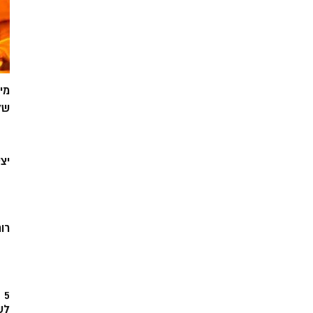
מי
של
יצ
רוח
5
לש