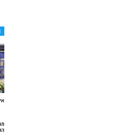
ה
אי
מג
הק