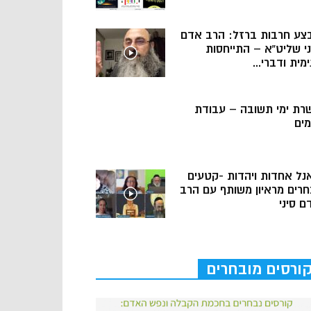
צע חרבות ברזל: הרב אדם
ני שליט”א – התייחסות
מית ודברי...
רת ימי תשובה – עבודת
מים
נל אחדות ויהדות -קטעים
חרים מראיון משותף עם הרב
ם סיני
ורסים מובחרים